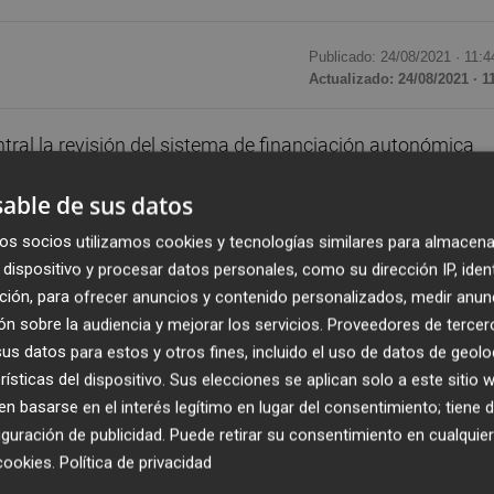
Publicado: 24/08/2021 ·
11:4
Actualizado: 24/08/2021 · 1
tral la revisión del sistema de financiación autonómica
eparto justo", al tiempo que ha lamentado que la provincia d
able de sus datos
 Valenciana" y "una de las peores tratadas" por el Ejecuti
España.
os socios utilizamos cookies y tecnologías similares para almacena
dispositivo y procesar datos personales, como su dirección IP, iden
 reciba "bien poco" y que perciba cerca de 250 euros men
ción, para ofrecer anuncios y contenido personalizados, medir anun
n sobre la audiencia y mejorar los servicios.
Proveedores de tercer
s datos para estos y otros fines, incluido el uso de datos de geolo
rísticas del dispositivo. Sus elecciones se aplican solo a este sitio
voz del PPCS,
Salomé Pradas
, que ha lamentado que "el
 basarse en el interés legítimo en lugar del consentimiento; tiene 
munitat Valenciana de 123 millones de euros, recursos a l
guración de publicidad
. Puede retirar su consentimiento en cualqu
ha rechazado "el castigo que impone el PSOE a la provincia
cookies
.
Política de privacidad
cibir bien poco".