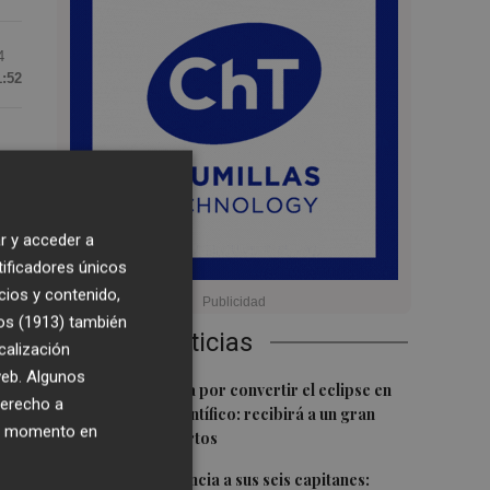
4
1:52
e
vo
r y acceder a
tificadores únicos
os
cios y contenido,
os (1913)
también
Últimas Noticias
calización
 web. Algunos
1
Castelló apuesta por convertir el eclipse en
derecho a
un referente científico: recibirá a un gran
os
ier momento en
equipo de expertos
,
2
El Villarreal anuncia a sus seis capitanes: