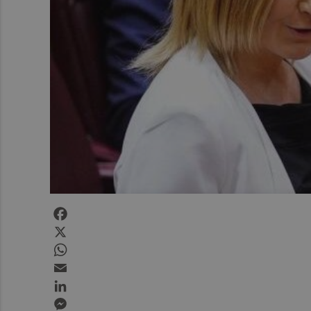
Facebook
X
WhatsApp
Email
LinkedIn
Messenger