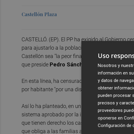
Castellón Plaza
CASTELLÓ. (EP). El PP ha exigido al Gobierno cen
para ajustarlo a la población real y lograr un "r
Uso respons
Castellón sea "la peor financiada de la Comunitat
que preside
Pedro Sánchez
en el conjunto de 
Nosotros y nuestr
información en su 
En esta línea, ha censurado que pague "mucho" y
y datos de navega
obtener informació
por habitante "por una discriminación injusta".
pueden procesar su
precisos y caracte
Así lo ha planteado, en un comunicado, la porta
proveedores pueden
sistema aprobado por la izquierda prive a la Co
oponerse en
Confi
que tienen derecho los castellonenses". Pradas 
Configuración de 
que obliga a las familias a pagar mucho pero a re