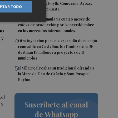
Gerard Moreno, Foyth, Comesaña, Ayoze,
PTAR TODO
Cardona y Logan Costa
3
La cerámica acumula ya cuatro meses de
caídas de producción por la incertidumbre
mo
en los mercados internacionales
 y
4
Otra inyección para el desarrollo de energía
renovable en Castellón: los fondos de la UE
destinan 19 millones a proyectos de 11
municipios
5
El Villarreal realiza su tradicional ofrenda a
la Mare de Déu de Gràcia y Sant Pasqual
Baylón
tat
Suscríbete al canal
 y
de Whatsapp