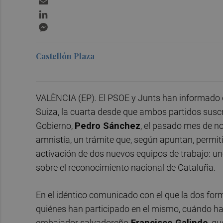
LinkedIn
Messenger
Castellón Plaza
VALÈNCIA (EP). El PSOE y Junts han informado
Suiza, la cuarta desde que ambos partidos suscri
Gobierno,
Pedro Sánchez
, el pasado mes de no
amnistía, un trámite que, según apuntan, permit
activación de dos nuevos equipos de trabajo: uno
sobre el reconocimiento nacional de Cataluña.
En el idéntico comunicado con el que la dos fo
quiénes han participado en el mismo, cuándo ha 
embajador salvadoreño
Francisco Galindo
, q