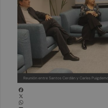
Reunión entre Santos Cerdán y Carles Puigdem
Facebook
X
WhatsApp
Email