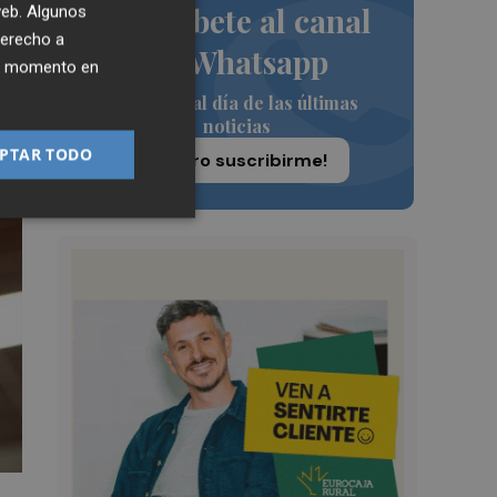
Suscríbete al canal
 web. Algunos
derecho a
de Whatsapp
ier momento en
Siempre al día de las últimas
noticias
PTAR TODO
¡Quiero suscribirme!