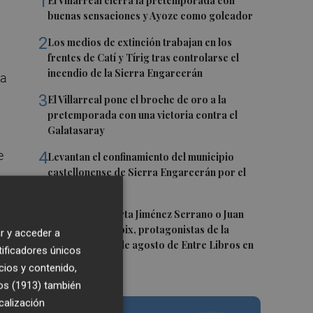
1
El Villarreal cierra la pretemporada con
buenas sensaciones y Ayoze como goleador
2
Los medios de extinción trabajan en los
frentes de Catí y Tírig tras controlarse el
incendio de la Sierra Engarcerán
la
3
El Villarreal pone el broche de oro a la
pretemporada con una victoria contra el
Galatasaray
4
e
Levantan el confinamiento del municipio
castellonense de Sierra Engarcerán por el
incendio
5
Juan Tallón, Marta Jiménez Serrano o Juan
Evaristo Valls Boix, protagonistas de la
r y acceder a
programación de agosto de Entre Libros en
tificadores únicos
Benicàssim
cios y contenido,
os (1913)
también
calización