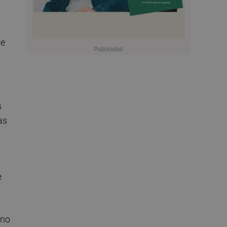
ye
s
as
e
rno