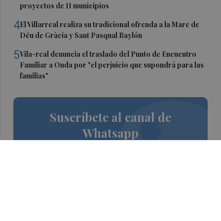
proyectos de 11 municipios
4
El Villarreal realiza su tradicional ofrenda a la Mare de
Déu de Gràcia y Sant Pasqual Baylón
5
Vila-real denuncia el traslado del Punto de Encuentro
Familiar a Onda por "el perjuicio que supondrá para las
familias"
Suscríbete al canal de
Whatsapp
Siempre al día de las últimas noticias
¡Quiero suscribirme!