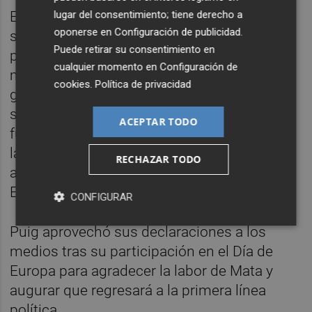
El relevo que sí que confirmó Puig fue el que
lugar del consentimiento; tiene derecho a
oponerse en
Configuración de publicidad
.
se producirá en el seno del PSPV-PSOE
Puede retirar su consentimiento en
porque aunque en un principio Mata
cualquier momento en
Configuración de
mantuvo su puesto como vicesecretario
cookies
.
Política de privacidad
general del partido, finalmente y tras una
segunda reunión con Puig lo dejó. Sus
ACEPTAR TODO
funciones las asumirá
Ana Domínguez
, con
la que compartía ese puesto y que es
RECHAZAR TODO
además responsable de Igualdad en la
Ejecutiva Nacional.
CONFIGURAR
Puig aprovechó sus declaraciones a los
medios tras su participación en el Día de
Europa para agradecer la labor de Mata y
augurar que regresará a la primera línea
política.