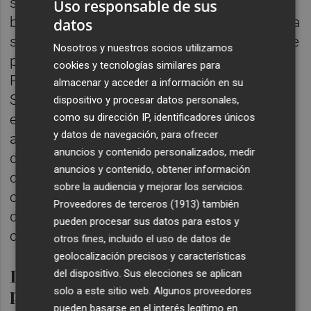
socialista", afirmó. Entre las opciones que se
Uso responsable de sus
baraján están la de
Carmen Martínez
, que ha
datos
sido hasta ahora la número 2 de Mata en ese
Nosotros y nuestros socios utilizamos
puesto, el secretario de organización del
cookies y tecnologías similares para
PSPV-PSOE
José Muñoz
, o la consellera de
almacenar y acceder a información en su
Sanitat i Salut Pública
Ána Barceló
. La
dispositivo y procesar datos personales,
elección de esta última, que está entre las
como su dirección IP, identificadores únicos
y datos de navegación, para ofrecer
alcaldables de los socialistas para la ciudad
anuncios y contenido personalizados, medir
de Alicante dentro de un año, obligaría a esa
anuncios y contenido, obtener información
crisis de gobierno. El nombramiento de los
sobre la audiencia y mejorar los servicios.
otros dos, o de cualquier otro de los
Proveedores de terceros (1913)
también
diputados socialistas, no forzaría ese
pueden procesar sus datos para estos y
cambio pero no sería incompatible.
otros fines, incluido el uso de datos de
geolocalización precisos y características
Domínguez hará de Mata en el
del dispositivo. Sus elecciones se aplican
partido
solo a este sitio web. Algunos proveedores
pueden basarse en el interés legítimo en