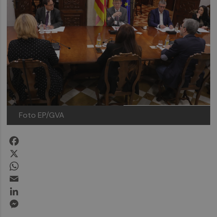
Foto EP/GVA
Facebook
X
WhatsApp
Email
LinkedIn
Messenger