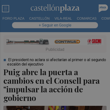
FORO PLAZA
CASTELLÓN
VILA-REAL
COMARCAS
COM
+ Seguir en Google
El president no aclara si afectarían al primer o al segundo
escalón del ejecutivo
Puig abre la puerta a
cambios en el Consell para
"impulsar la acción de
gobierno