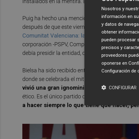
instalados en la mentira. El problema de España 
Nosotros y nuestr
información en su 
Puig ha hecho una mención al líder del PSPV en 
y datos de navega
después de que este viernes
los socialistas per
obtener informació
Comunitat Valenciana: la Diputación de Valen
pueden procesar su
corporación -PSPV, Compromís y Ens Uneix-
lle
precisos y caracte
debía presidir la entidad, que quedó en manos d
proveedores pueden
oponerse en
Confi
Bielsa ha sido recibido entre aplausos este sába
Configuración de 
donde se celebrada el mitin.
"Me acuerdo de Ca
vivió una gran ignominia"
, ha destacado Puig. 
CONFIGURAR
ético. Es el único partido de la historia de Espa
a hacer siempre lo que tiene que hacer, pe