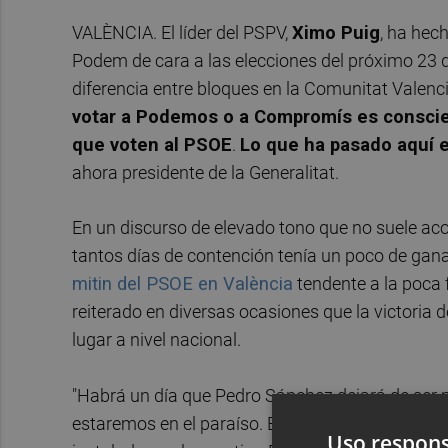
VALÈNCIA. El líder del PSPV,
Ximo Puig
, ha hec
Podem de cara a las elecciones del próximo 23 de
diferencia entre bloques en la Comunitat Valenc
votar a Podemos o a Compromís es conscient
que voten al PSOE
.
Lo que ha pasado aquí e
ahora presidente de la Generalitat.
En un discurso de elevado tono que no suele a
tantos días de contención tenía un poco de gana
mitin del PSOE en València
tendente a la poca f
reiterado en diversas ocasiones que la victoria 
lugar a nivel nacional.
"Habrá un día que Pedro Sánchez dejará de ser p
estaremos en el paraíso. Esa es la mala broma 
Uso respons