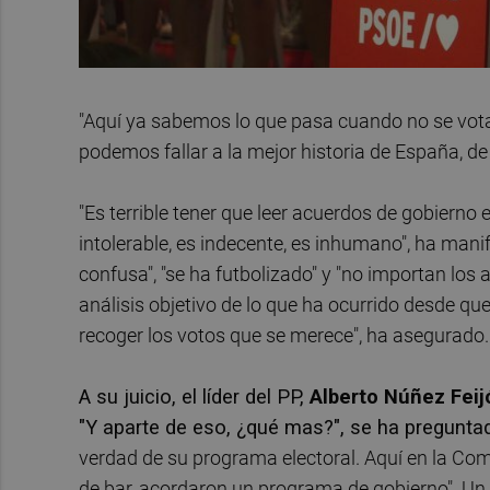
"Aquí ya sabemos lo que pasa cuando no se vota
podemos fallar a la mejor historia de España, de la
"Es terrible tener que leer acuerdos de gobierno 
intolerable, es indecente, es inhumano", ha mani
confusa", "se ha futbolizado" y "no importan los
análisis objetivo de lo que ha ocurrido desde q
recoger los votos que se merece", ha asegurado.
A su juicio, el líder del PP,
Alberto Núñez Feij
"Y aparte de eso, ¿qué mas?", se ha preguntad
verdad de su programa electoral. Aquí en la Comu
de bar, acordaron un programa de gobierno". Un p