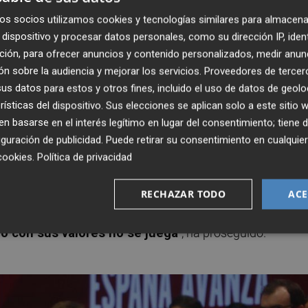
y de los valencianos ya no es Vox, es el PP", ha señalado.
os socios utilizamos cookies y tecnologías similares para almacena
dispositivo y procesar datos personales, como su dirección IP, iden
la provincia de Valencia,
Carlos Fernández Bielsa
,
ción, para ofrecer anuncios y contenido personalizados, medir anun
dieran la última gran institución que podía alcanzar en 
n sobre la audiencia y mejorar los servicios.
Proveedores de tercer
cia
. Las tres fuerzas progresistas con representación en l
s datos para estos y otros fines, incluido el uso de datos de geolo
garon al pleno de constitución sin un acuerdo
sobre quién
rísticas del dispositivo. Sus elecciones se aplican solo a este sitio
e
Vicente Mompó
(del PP).
 basarse en el interés legítimo en lugar del consentimiento; tiene 
guración de publicidad
. Puede retirar su consentimiento en cualqu
do en el auditorio del Palacio de Congresos de València,
cookies
.
Política de privacidad
rlos y de todo el equipo de la Diputación, que ayer
"Este partido va a estar toda la vida. Es un partido serio y
RECHAZAR TODO
ACE
ña que se mantiene vivito y coleando.
Es un partido que v
ro con sus valores no se juega
", ha proseguido.