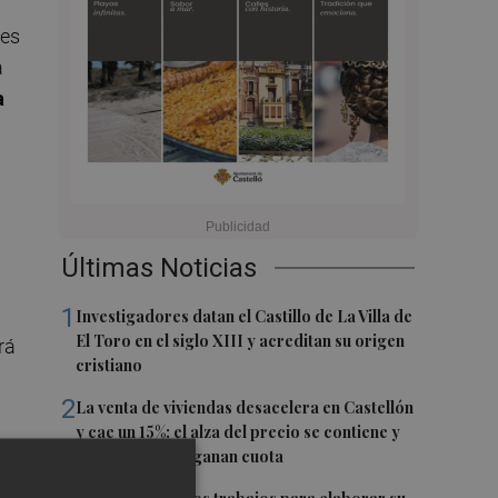
des
a
a
Últimas Noticias
1
Investigadores datan el Castillo de La Villa de
El Toro en el siglo XIII y acreditan su origen
rá
cristiano
2
La venta de viviendas desacelera en Castellón
y cae un 15%: el alza del precio se contiene y
los extranjeros ganan cuota