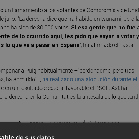
ho un llamamiento a los votantes de Compromís y de Uni
 julio. "La derecha dice que ha habido un tsunami, pero l
iana ha sido de 30.000 votos.
Si esa gente que no fue 
e de lo ocurrido aquí, les pido que vayan a votar y
s lo que va a pasar en España
", ha afirmado el hasta
compañar a Puig habitualmente –"perdonadme, pero tras
s, ha admitido"–,
ha realizado una alocución durante el
e en un resultado electoral favorable el PSOE. Así, ha
de la derecha en la Comunitat es la antesala de lo que tend
residente, esperemos que no sea el 23J, y ese día
que está diciendo en esta campaña la derecha. Viven
able de sus datos