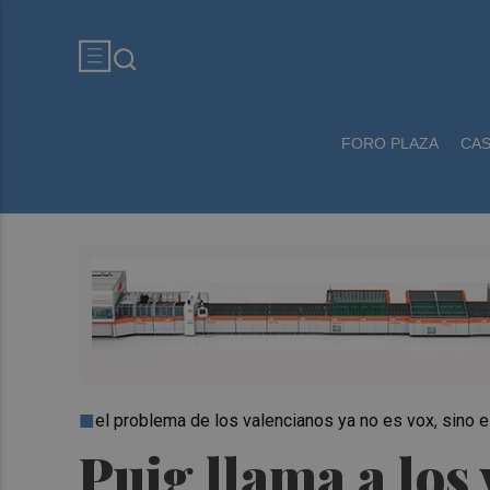
FORO PLAZA
CA
el problema de los valencianos ya no es vox, sino el
Puig llama a los