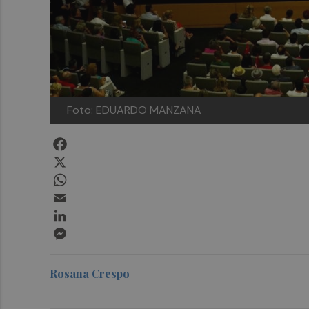
Foto: EDUARDO MANZANA
Facebook
X
WhatsApp
Email
LinkedIn
Messenger
Rosana Crespo