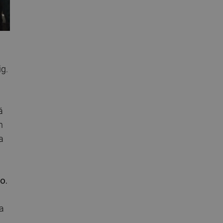
ig.
á
n
a
o.
ta