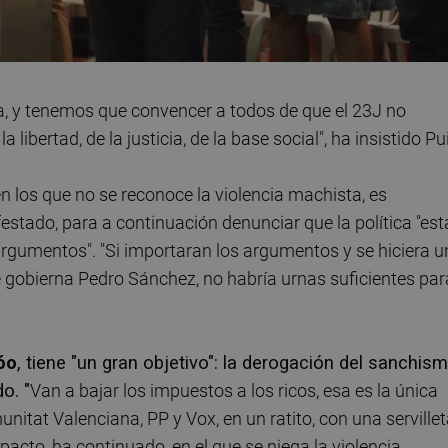
, y tenemos que convencer a todos de que el 23J no
 libertad, de la justicia, de la base social", ha insistido Pu
en los que no se reconoce la violencia machista, es
festado, para a continuación denunciar que la política "est
 argumentos". "Si importaran los argumentos y se hiciera u
ue gobierna Pedro Sánchez, no habría urnas suficientes par
óo
, tiene "un gran objetivo": la derogación del sanchism
o. "
Van a bajar los impuestos a los ricos, esa es la única
nitat Valenciana, PP y Vox, en un ratito, con una serville
acto, ha continuado, en el que se niega la violencia