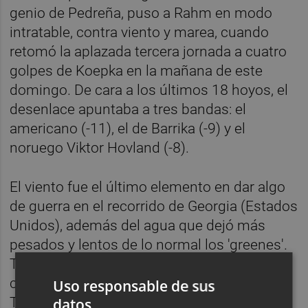
genio de Pedreña, puso a Rahm en modo
intratable, contra viento y marea, cuando
retomó la aplazada tercera jornada a cuatro
golpes de Koepka en la mañana de este
domingo. De cara a los últimos 18 hoyos, el
desenlace apuntaba a tres bandas: el
americano (-11), el de Barrika (-9) y el
noruego Viktor Hovland (-8).
El viento fue el último elemento en dar algo
de guerra en el recorrido de Georgia (Estados
Unidos), además del agua que dejó más
pesados y lentos de lo normal los 'greenes'.
Tocaba hilar fino y, después de lo visto esta
campaña, con Rahm luciéndose en el Sentry
Uso responsable de sus
Tournament of Champions, The American
datos