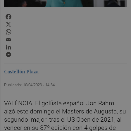
Facebook
X
WhatsApp
Email
LinkedIn
Messenger
Castellón Plaza
Publicado: 10/04/2023 ·
14:34
VALÈNCIA. El golfista español Jon Rahm
alzó este domingo el Masters de Augusta, su
segundo 'major' tras el US Open de 2021, al
vencer en su 87º edición con 4 golpes de