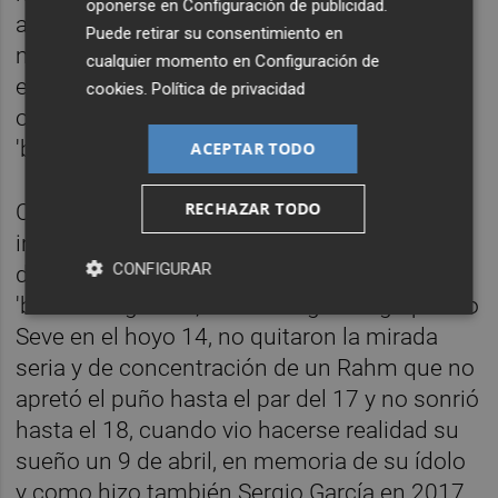
oponerse en
Configuración de publicidad
.
anterior y el juego de Koepka se notaba
Puede retirar su consentimiento en
mucho más forzado, a remolque para salvar
cualquier momento en
Configuración de
el tipo pero sin evitar ceder ya el liderato con
cookies
.
Política de privacidad
otro 'bogey' en el sexto hoyo. El vasco hizo
'birdie' en el 8.
ACEPTAR TODO
RECHAZAR TODO
Con golpes de renta, el león de Barrika pudo
ir con cuidado en el Amen Corner y, a partir
CONFIGURAR
del 13, lanzar el ataque definitivo. Dos
'birdies' seguidos, con un segundo golpe a lo
Seve en el hoyo 14, no quitaron la mirada
seria y de concentración de un Rahm que no
apretó el puño hasta el par del 17 y no sonrió
hasta el 18, cuando vio hacerse realidad su
sueño un 9 de abril, en memoria de su ídolo
y como hizo también Sergio García en 2017.