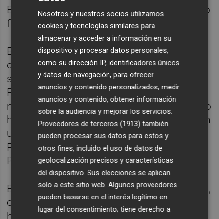
Express y el Genesis Invitational, el resultado
Nosotros y nuestros socios utilizamos
final no puede llamarse sorpresa.
cookies y tecnologías similares para
almacenar y acceder a información en su
El vasco manejó la ronda decisiva con
dispositivo y procesar datos personales,
como su dirección IP, identificadores únicos
cabeza, viendo además que Koepka no iba
y datos de navegación, para ofrecer
sobrado, y apretó cuando olió la sangre.
anuncios y contenido personalizados, medir
Rahm se subió al liderato en el sexto hoyo y
anuncios y contenido, obtener información
no descuidó una victoria ilustre, concentrado
sobre la audiencia y mejorar los servicios.
hasta disfrutar la gloria en el 'green' del 18 en
Proveedores de terceros (1913)
también
una fecha señalada. Los estadounidenses
pueden procesar sus datos para estos y
Phil Mickelson (-8), Jordan Spieth (-7) y
otros fines, incluido el uso de datos de
Patrick Reed (-7) completaron el 'Top 5'.
geolocalización precisos y características
del dispositivo. Sus elecciones se aplican
solo a este sitio web. Algunos proveedores
En el cuarto hoyo, con 'bogey' del americano,
pueden basarse en el interés legítimo en
el partido estelar quedó empatado. Rahm
lugar del consentimiento; tiene derecho a
había calmado los nervios con un 'birdie'