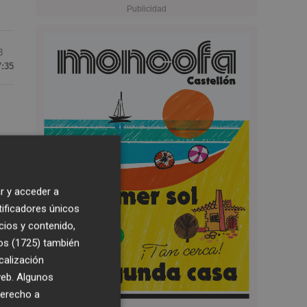
3
7:35
r y acceder a
tificadores únicos
cios y contenido,
do.
os (1725)
también
calización
 web. Algunos
derecho a