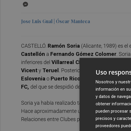
Messenger
Jose Luis Gual | Óscar Manteca
CASTELLÓ.
Ramón Soria
(Alicante, 1989) es el 
Castellón
a
Fernando Gómez Colomer
. Sori
inferiores del
Villarreal CF
para después de pasa
Vicent
y
Teruel
. Posteriormente inició aventu
Uso respons
Eslovenia
o
Puerto Rico
para regresar finalm
Nosotros y nuestr
FC,
del que se despidió del fútbol en activo.
información en su 
y datos de navega
Soria ya había realizado tareas de ojeador para
obtener informació
Hace aproximadamente un año fue reclutado p
pueden procesar su
precisos y caracte
Relaciones entre Clubes para
Francia
y
España
proveedores pueden