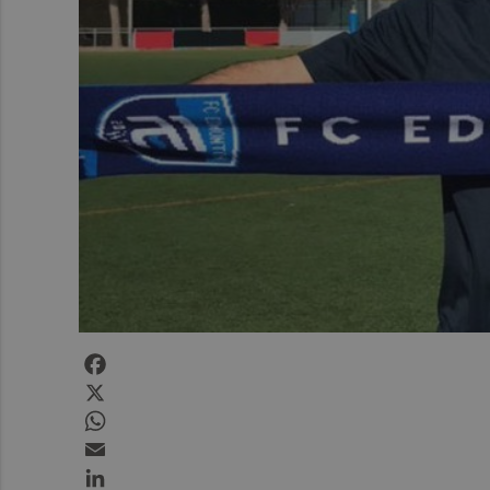
Facebook
X
WhatsApp
Email
LinkedIn