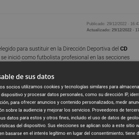
Publicado: 29/12/2022 ·
16:4
Actualizado: 29/12/2022 · 1
elegido para sustituir en la Dirección Deportiva del
CD
a se inició como futbolista profesional en las secciones
r por el
Mallorca B
,
Albacete
,
Jove Español
de
Sant
ras en otros países como
Noruega
,
Canadá
,
Finlandia
,
able de sus datos
ente a
Canadá
, donde colgó las botas en el
Edmontons
os socios utilizamos cookies y tecnologías similares para almacena
dispositivo y procesar datos personales, como su dirección IP, iden
ción, para ofrecer anuncios y contenido personalizados, medir anun
 su último club y pronto comenzó a dar pasos en ese senti
n sobre la audiencia y mejorar los servicios.
Proveedores de tercer
or la empresa
Transfer Room
como Ejecutivo de
s datos para estos y otros fines, incluido el uso de datos de geolo
rísticas del dispositivo. Sus elecciones se aplican solo a este sitio
.
 basarse en el interés legítimo en lugar del consentimiento; tiene 