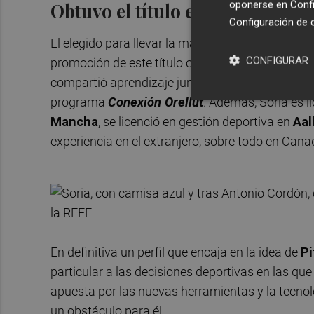
oponerse en
Confi
Obtuvo el título en la última p
Configuración de 
El elegido para llevar la manija de la Dirección 
CONFIGURAR
promoción de este título otorgada por la
RFEF
,
compartió aprendizaje junto a
Manu Irún
, ex f
programa
Conexión Orellut
. Además, Soria es l
Mancha
, se licenció en gestión deportiva en
Aal
experiencia en el extranjero, sobre todo en Cana
En definitiva un perfil que encaja en la idea de
P
particular a las decisiones deportivas en las que
apuesta por las nuevas herramientas y la tecnolo
un obstáculo para él.