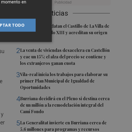
ier momento en
Últimas Noticias
PTAR TODO
1
Investigadores datan el Castillo de La Villa de
El Toro en el siglo XIII y acreditan su origen
cristiano
2
La venta de viviendas desacelera en Castellón
 su
y cae un 15%: el alza del precio se contiene y
los extranjeros ganan cuota
3
Vila-real inicia los trabajos para elaborar su
primer Plan Municipal de Igualdad de
Oportunidades
4
Burriana decidirá en el Pleno si destina cerca
de un millón a la remodelación integral del
Camí Fondo
 y
5
ser
La Generalitat invierte en Burriana cerca de
5,6 millones para programas y recursos