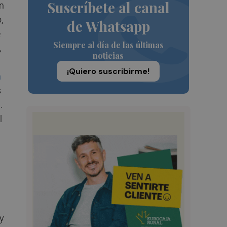
Suscríbete al canal
en
,
de Whatsapp
e
Siempre al día de las últimas
,
noticias
¡Quiero suscribirme!
a
s
.
l
y