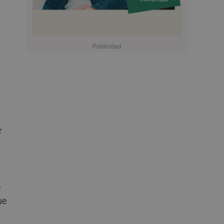
s
r
e
ue