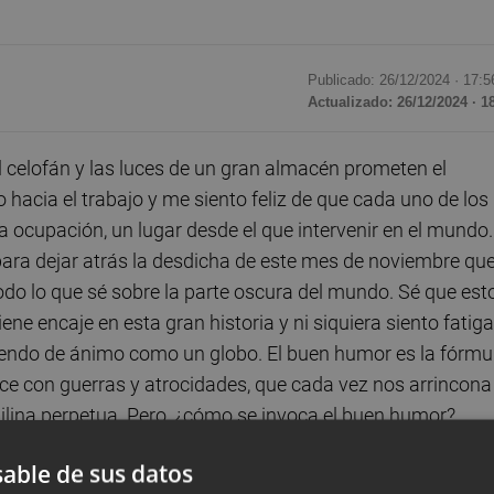
Publicado: 26/12/2024 ·
17:5
Actualizado: 26/12/2024 · 1
l celofán y las luces de un gran almacén prometen el
hacia el trabajo y me siento feliz de que cada uno de los
 ocupación, un lugar desde el que intervenir en el mundo.
para dejar atrás la desdicha de este mes de noviembre qu
 todo lo que sé sobre la parte oscura del mundo. Sé que est
e encaje en esta gran historia y ni siquiera siento fatiga
biendo de ánimo como un globo. El buen humor es la fórmu
ece con guerras y atrocidades, que cada vez nos arrincona
uilina perpetua. Pero, ¿cómo se invoca el buen humor?,
able de sus datos