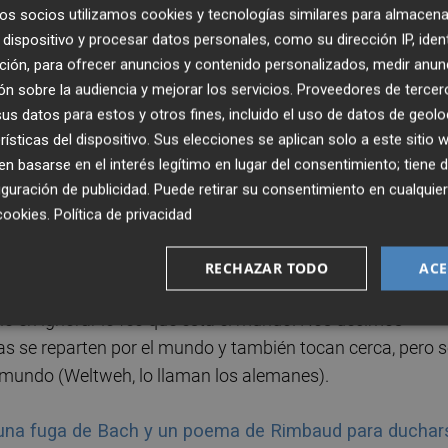
ara, pero eso pasa casi siempre en nuestro invierno
os socios utilizamos cookies y tecnologías similares para almacena
o cómo abrimos las persianas de nuestros pequeños
dispositivo y procesar datos personales, como su dirección IP, iden
ción, para ofrecer anuncios y contenido personalizados, medir anun
con llegar al viernes sin haber perdido el sentido de vivir
n sobre la audiencia y mejorar los servicios.
Proveedores de tercer
 pasar bancos de turistas en bicicleta como pececillos y 
s datos para estos y otros fines, incluido el uso de datos de geolo
e habla de promesas, de gente que planifica y arriesga, 
rísticas del dispositivo. Sus elecciones se aplican solo a este sitio
n la papelería de Artes Gráficas me han parecido más
 basarse en el interés legítimo en lugar del consentimiento; tiene 
lata: creo que tengo el síndrome de Amelie pero, ¿acaso m
guración de publicidad
. Puede retirar su consentimiento en cualqu
es tan bueno que la gente que ocupa las terrazas me pare
cookies
.
Política de privacidad
nuca con sus móviles, si tiene alguien delante a quien mirar
n lujo contemporáneo y aún no le hemos puesto precio, ¿o s
RECHAZAR TODO
ACE
o en ignorar lo feo que está el mundo. Nos decimos
s se reparten por el mundo y también tocan cerca, pero s
l mundo (Weltweh, lo llaman los alemanes).
una fuga de Bach y un poema de Rimbaud para duchar