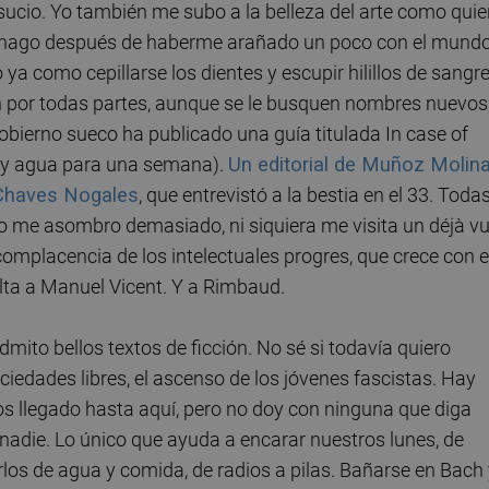
n sucio. Yo también me subo a la belleza del arte como qui
Lo hago después de haberme arañado un poco con el mundo
 ya como cepillarse los dientes y escupir hilillos de sangr
n por todas partes, aunque se le busquen nombres nuevos
obierno sueco ha publicado una guía titulada In case of
as y agua para una semana).
Un editorial de Muñoz Molin
 Chaves Nogales
, que entrevistó a la bestia en el 33. Toda
 me asombro demasiado, ni siquiera me visita un déjà vu
mplacencia de los intelectuales progres, que crece con e
ta a Manuel Vicent. Y a Rimbaud.
mito bellos textos de ficción. No sé si todavía quiero
ciedades libres, el ascenso de los jóvenes fascistas. Hay
 llegado hasta aquí, pero no doy con ninguna que diga
 nadie. Lo único que ayuda a encarar nuestros lunes, de
os de agua y comida, de radios a pilas. Bañarse en Bach 