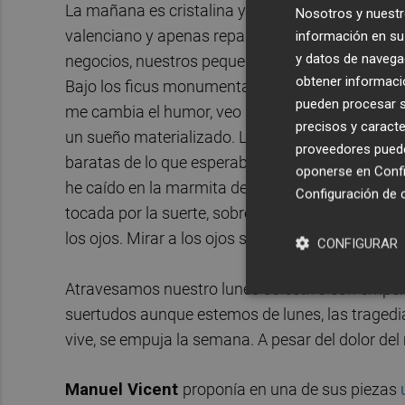
La mañana es cristalina y el sol es dulce en la c
Nosotros y nuestr
valenciano y apenas reparamos en ello. Hoy ve
información en su 
y datos de navega
negocios, nuestros pequeños destinos, y soñamos 
obtener informació
Bajo los ficus monumentales de la Glorieta, miro
pueden procesar su
me cambia el humor, veo un negocio en obras y m
precisos y caracte
un sueño materializado. Las flores que venden e
proveedores pueden
baratas de lo que esperaba y este detalle me de
oponerse en
Confi
he caído en la marmita de un druida? Mi humor 
Configuración de 
tocada por la suerte, sobre todo si no fuerza la 
los ojos. Mirar a los ojos se ha convertido en u
CONFIGURAR
Atravesamos nuestro lunes colectivo con empeñ
suertudos aunque estemos de lunes, las tragedia
vive, se empuja la semana. A pesar del dolor de
Manuel
Vicent
proponía en una de sus piezas