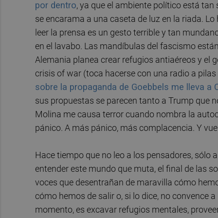
por dentro
, ya que el ambiente político está ta
se encarama a una caseta de luz en la riada. 
leer la prensa es un gesto terrible y tan mundano
en el lavabo. Las mandíbulas del fascismo está
Alemania planea crear refugios antiaéreos y el g
crisis of war (toca hacerse con una radio a pil
sobre la propaganda de Goebbels me lleva a
sus propuestas se parecen tanto a Trump que no
Molina me causa terror cuando nombra la autoco
pánico. A más pánico, más complacencia. Y vuel
Hace tiempo que no leo a los pensadores, sólo ad
entender este mundo que muta, el final de las so
voces que desentrañan de maravilla cómo hemos
cómo hemos de salir o, si lo dice, no convence a
momento, es excavar refugios mentales, proveerl