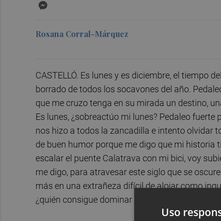
Messenger
Rosana Corral-Márquez
CASTELLÓ. Es lunes y es diciembre, el tiempo de
borrado de todos los socavones del año. Pedaleo 
que me cruzo tenga en su mirada un destino, una
Es lunes, ¿sobreactúo mi lunes? Pedaleo fuerte 
nos hizo a todos la zancadilla e intento olvidar
de buen humor porque me digo que mi historia tien
escalar el puente Calatrava con mi bici, voy su
me digo, para atravesar este siglo que se oscur
más en una extrañeza difícil de alojar como inq
¿quién consigue dominar sus requiebros?
Uso respons