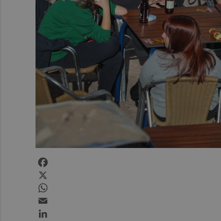
Facebook
X
WhatsApp
Email
LinkedIn