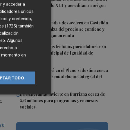
r y acceder a
El Toro en el siglo XIII y acreditan su origen
tificadores únicos
cristiano
cios y contenido,
.
2
La venta de viviendas desacelera en Castellón
os (1725)
también
no
y cae un 15%: el alza del precio se contiene y
calización
los extranjeros ganan cuota
de
 web. Algunos
3
Vila-real inicia los trabajos para elaborar su
derecho a
e
primer Plan Municipal de Igualdad de
ier momento en
Oportunidades
ce
 a
4
Burriana decidirá en el Pleno si destina cerca
í?
de un millón a la remodelación integral del
PTAR TODO
Camí Fondo
5
La Generalitat invierte en Burriana cerca de
e
5,6 millones para programas y recursos
sociales
se