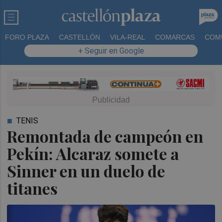
FORO PLAZA
CASTELLÓN
VILA-REAL
COMARCAS
COM
+ Seguir en Google
TENIS
Remontada de campeón en
Pekín: Alcaraz somete a
Sinner en un duelo de
titanes