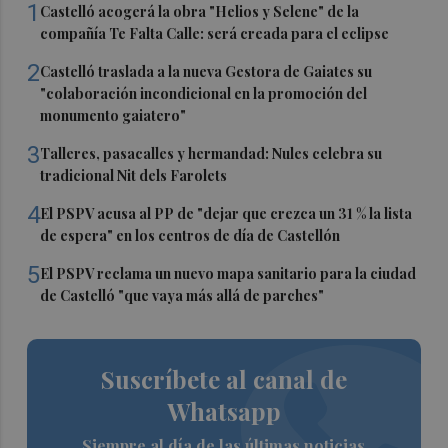
1
Castelló acogerá la obra "Helios y Selene" de la
compañía Te Falta Calle: será creada para el eclipse
2
Castelló traslada a la nueva Gestora de Gaiates su
"colaboración incondicional en la promoción del
monumento gaiatero"
3
Talleres, pasacalles y hermandad: Nules celebra su
tradicional Nit dels Farolets
4
El PSPV acusa al PP de "dejar que crezca un 31 % la lista
de espera" en los centros de día de Castellón
5
El PSPV reclama un nuevo mapa sanitario para la ciudad
de Castelló "que vaya más allá de parches"
Suscríbete al canal de
Whatsapp
Siempre al día de las últimas noticias