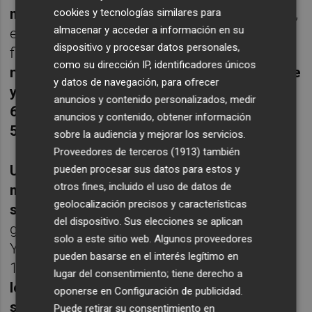
momento estuviera más o menos acertado
,
cookies y tecnologías similares para
almacenar y acceder a información en su
encontró la recompensa a su ímpetu y por
dispositivo y procesar datos personales,
fin
logró el break que andaba buscando y
como su dirección IP, identificadores únicos
necesitaba. No fallaría al echar la bola al aire
y datos de navegación, para ofrecer
y, con su saque ganado en blanco, logró el
anuncios y contenido personalizados, medir
6-4 y forzó el tercer set después de otros
anuncios y contenido, obtener información
57 minutos
.
sobre la audiencia y mejorar los servicios.
Proveedores de terceros (1913)
también
Un partidazo, el que se podía esperar, iba a
pueden procesar sus datos para estos y
otros fines, incluido el uso de datos de
más con los dos tenistas dando lo mejor de
geolocalización precisos y características
sí mismos
. Con 1-1 el de El Palmar dio otro
del dispositivo. Sus elecciones se aplican
golpe al quebrar el servicio de su oponente.
solo a este sitio web. Algunos proveedores
Yendo con decisión a por él dispuso de un
pueden basarse en el interés legítimo en
15-40 y de otra opción que sí materializó.
Se
lugar del consentimiento; tiene derecho a
le veía más entero y tenía que aprovechar
oponerse en
Configuración de publicidad
.
su buen momento en el encuentro
.
Puede retirar su consentimiento en