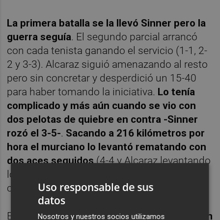
La primera batalla se la llevó Sinner pero la
guerra seguía
. El segundo parcial arrancó
con cada tenista ganando el servicio (1-1, 2-
2 y 3-3). Alcaraz siguió amenazando al resto
pero sin concretar y desperdició un 15-40
para haber tomando la iniciativa.
Lo tenía
complicado y más aún cuando se vio con
dos pelotas de quiebre en contra -Sinner
rozó el 3-5-
.
Sacando a 216 kilómetros por
hora el murciano lo levantó rematando con
dos aces seguidos
(4-4 y Alcaraz levantando
los brazos en una clara señal de alivio tras el
Uso responsable de sus
cuarto de hora que duró el juego).
datos
El español, que
no dejó de apretar en ningún
Nosotros y nuestros socios utilizamos