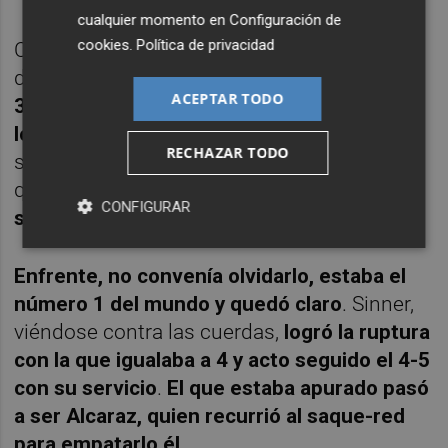
cualquier momento en
Configuración de
cookies
.
Política de privacidad
Carlos tenía a Jannik donde quería. Le
dominaba en el juego y en el marcador.
Con
ACEPTAR TODO
3-1 tuvo un 15-40 muy esperanzador pero
lo dejó pasar
. En todo caso, quedándose su
RECHAZAR TODO
servicio le bastaba para ser campeón y es lo
que hizo.
El 4-2 lo sumó con el que fue su
CONFIGURAR
sexto saque directo
.
Enfrente, no convenía olvidarlo, estaba el
número 1 del mundo y quedó claro
. Sinner,
viéndose contra las cuerdas,
logró la ruptura
con la que igualaba a 4 y acto seguido el 4-5
con su servicio
.
El que estaba apurado pasó
a ser Alcaraz, quien recurrió al saque-red
para empatarlo él
.