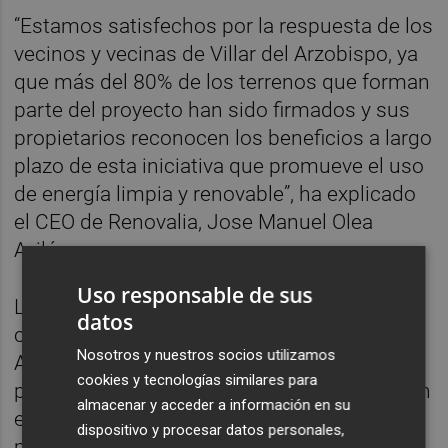
“Estamos satisfechos por la respuesta de los
vecinos y vecinas de Villar del Arzobispo, ya
que más del 80% de los terrenos que forman
parte del proyecto han sido firmados y sus
propietarios reconocen los beneficios a largo
plazo de esta iniciativa que promueve el uso
de energía limpia y renovable”, ha explicado
el CEO de Renovalia, Jose Manuel Olea
Avilés.
Uso responsable de sus
La presentación concluyó con el firme
datos
compromiso de Renovalia con Villar del
Nosotros y nuestros socios utilizamos
Arzobispo y sus ciudadanos, como
cookies y tecnologías similares para
principales beneficiarios de esta inversión en
almacenar y acceder a información en su
energía limpia. El objetivo es que el
dispositivo y procesar datos personales,
municipio se convierta en un referente de