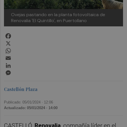
Ovejas pastando en la planta fotovoltaica de
Renovalia 'El Quintillo', en Puertollano
Facebook
X
WhatsApp
Email
LinkedIn
Messenger
Castellón Plaza
Publicado: 05/01/2024 ·
12:06
Actualizado: 05/01/2024 · 14:00
CASTELLÓ.
Renovalia
, compañía líder en el