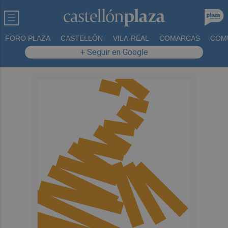
FORO PLAZA
CASTELLÓN
VILA-REAL
COMARCAS
COM
+ Seguir en Google