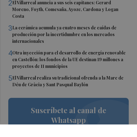
2
El Villarreal anuncia a sus seis capitanes: Gerard
Moreno, Foyth, Comesaña, Ayoze, Cardona y Logan
Costa
3
La cerámica acumula ya cuatro meses de caídas de
producción por la incertidumbre en los mercados
internacionales
4
Otra inyección para el desarrollo de energía renovable
en Castellón: los fondos de la UE destinan 19 millones a
proyectos de 11 municipios
5
El Villarreal realiza su tradicional ofrenda a la Mare de
Déu de Gràcia y Sant Pasqual Baylón
Suscríbete al canal de
Whatsapp
Siempre al día de las últimas noticias