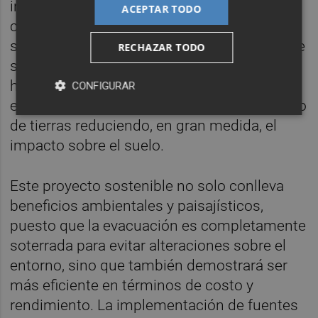
invernadero, mejorando la calidad del aire, lo
ACEPTAR TODO
cual aporta múltiples beneficios para la
salud. Además, las estructuras sobre las que
RECHAZAR TODO
se instalan los paneles fotovoltaicos se
hincan directamente sobre el terreno,
CONFIGURAR
evitando el uso de hormigón y el movimiento
de tierras reduciendo, en gran medida, el
impacto sobre el suelo.
Este proyecto sostenible no solo conlleva
beneficios ambientales y paisajísticos,
puesto que la evacuación es completamente
soterrada para evitar alteraciones sobre el
entorno, sino que también demostrará ser
más eficiente en términos de costo y
rendimiento. La implementación de fuentes