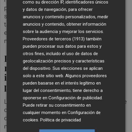
como su dirección IP, identificadores únicos
progreso y transformación, que inspire y
y datos de navegación, para ofrecer
sirva de ejemplo a otras comunidades que
anuncios y contenido personalizados, medir
también buscan transiciones hacia una
anuncios y contenido, obtener información
sobre la audiencia y mejorar los servicios.
energía más sostenible y responsable con el
Proveedores de terceros (1913)
también
medio ambiente.
pueden procesar sus datos para estos y
otros fines, incluido el uso de datos de
Protección del
geolocalización precisos y características
medioambiente,
del dispositivo. Sus elecciones se aplican
independencia energética y
solo a este sitio web. Algunos proveedores
pueden basarse en el interés legítimo en
progreso social
lugar del consentimiento; tiene derecho a
oponerse en
Configuración de publicidad
.
La adopción de fuentes de energía renovable
Puede retirar su consentimiento en
contribuye significativamente a la reducción
cualquier momento en
Configuración de
del uso de combustibles fósiles y a una
cookies
.
Política de privacidad
menor emisión de gases de efecto