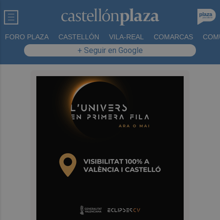
FORO PLAZA
CASTELLÓN
VILA-REAL
COMARCAS
COM
+ Seguir en Google