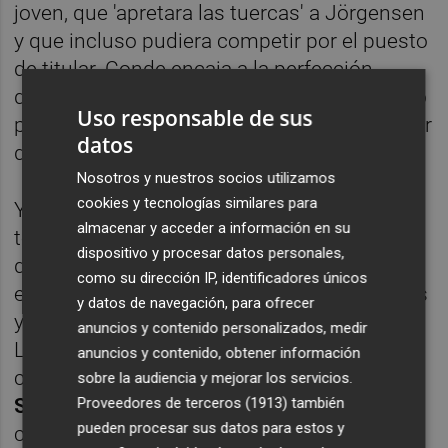
joven, que 'apretara las tuercas' a Jörgensen
y que incluso pudiera competir por el puesto
de titular. Conde encaja a la perfección
dentro de este segundo perfil y llega avalado
Uso responsable de sus
por su gran temporada en el conjunto del sur
datos
de
Madrid
.
Nosotros y nuestros socios utilizamos
cookies y tecnologías similares para
Y es que el guardameta ha acabado la
almacenar y acceder a información en su
temporada como el portero menos goleado
dispositivo y procesar datos personales,
de
Segunda División
, categoría en la que ha
como su dirección IP, identificadores únicos
encajado un total de 26 goles en 40 partidos
y datos de navegación, para ofrecer
y ha ascendido de forma directa con el
anuncios y contenido personalizados, medir
Leganés. Ello le ha abierto las puertas de un
anuncios y contenido, obtener información
conjunto ya consolidado en
LaLiga EA
sobre la audiencia y mejorar los servicios.
Proveedores de terceros (1913)
también
Sports
y acostumbrado a luchar por
pueden procesar sus datos para estos y
clasificarse para las competiciones