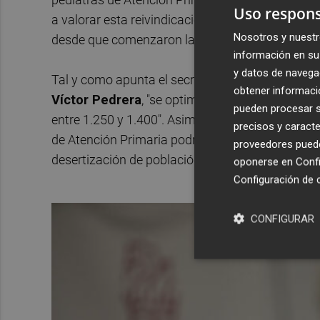
Uso respons
a valorar esta reivindicación, quedando pendiente
Nosotros y nuestr
desde que comenzaron las negociaciones- ya se
información en su 
y datos de navega
Tal y como apunta el secretario general del Si
obtener informació
Víctor Pedrera
, "se optimizarán las agendas de
pueden procesar su
entre 1.250 y 1.400". Asimismo, Pedrera explica
precisos y caracte
de Atención Primaria podrá variar, dependiendo d
proveedores pueden
desertización de población en determinadas zon
oponerse en
Confi
Configuración de 
CONFIGURAR