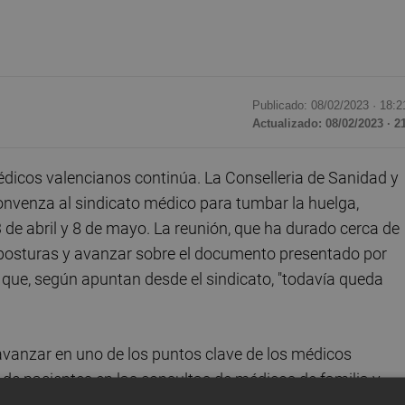
Publicado: 08/02/2023 ·
18:2
Actualizado: 08/02/2023 · 2
médicos valencianos continúa. La Conselleria de Sanidad y
nvenza al sindicato médico para tumbar la huelga,
de abril y 8 de mayo. La reunión, que ha durado cerca de
 posturas y avanzar sobre el documento presentado por
que, según apuntan desde el sindicato, "todavía queda
avanzar en uno de los puntos clave de los médicos
e de pacientes en las consultas de médicos de familia y
rior reunión, el conseller
Miguel Mínguez
se compromet