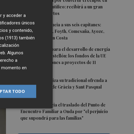
1
Castelló apuesta por convertir el eclipse en
un referente científico: recibirá a un gran
a
equipo de expertos
r y acceder a
tificadores únicos
2
El Villarreal anuncia a sus seis capitanes:
cios y contenido,
Gerard Moreno, Foyth, Comesaña, Ayoze,
Cardona y Logan Costa
os (1913)
también
calización
3
Otra inyección para el desarrollo de energía
s
 web. Algunos
renovable en Castellón: los fondos de la UE
derecho a
destinan 19 millones a proyectos de 11
ier momento en
municipios
4
El Villarreal realiza su tradicional ofrenda a
la Mare de Déu de Gràcia y Sant Pasqual
PTAR TODO
Baylón
5
Vila-real denuncia el traslado del Punto de
Encuentro Familiar a Onda por "el perjuicio
que supondrá para las familias"