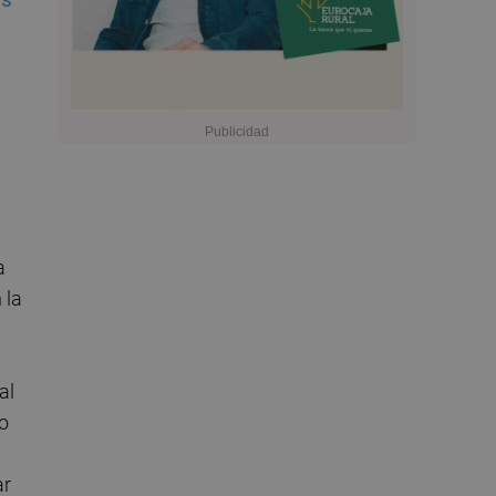
a
 la
al
to
ar