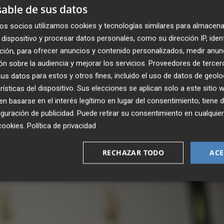
able de sus datos
 concretar este tope, en la cita de este miércoles -la sext
os socios utilizamos cookies y tecnologías similares para almacena
 ha definido este número.
dispositivo y procesar datos personales, como su dirección IP, iden
ción, para ofrecer anuncios y contenido personalizados, medir anun
ndicato Médico de la Comunitat Valenciana (CESM-CV),
n sobre la audiencia y mejorar los servicios.
Proveedores de tercer
 los facultativos y se reducirá el número de pacientes a
s datos para estos y otros fines, incluido el uso de datos de geolo
 que esta reducción en el cupo de pacientes de los médico
rísticas del dispositivo. Sus elecciones se aplican solo a este sitio
e los tiempos de consulta, la dispersión geográfica, la
 basarse en el interés legítimo en lugar del consentimiento; tiene 
as y las características socioeconómicas del entorno.
guración de publicidad
. Puede retirar su consentimiento en cualqu
cookies
.
Política de privacidad
RECHAZAR TODO
ACE