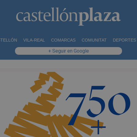
STELLÓN
VILA-REAL
COMARCAS
COMUNITAT
DEPORTES
+ Seguir en Google