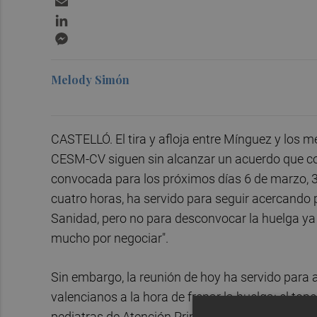
LinkedIn
Messenger
Melody Simón
CASTELLÓ. El tira y afloja entre Mínguez y los 
CESM-CV siguen sin alcanzar un acuerdo que co
convocada para los próximos días 6 de marzo, 3 
cuatro horas, ha servido para seguir acercando
Sanidad, pero no para desconvocar la huelga ya 
mucho por negociar".
Sin embargo, la reunión de hoy ha servido para 
valencianos a la hora de frenar la huelga: el top
pediatras de Atención Primaria. Si bien en la ante