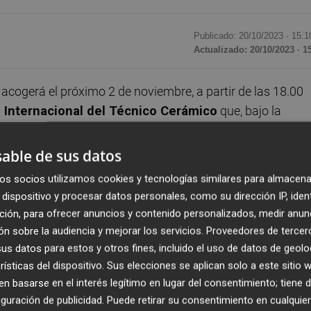
Publicado: 20/10/2023 ·
15:1
Actualizado: 20/10/2023 · 1
acogerá el próximo 2 de noviembre, a partir de las 18.00
 Internacional del Técnico Cerámico
que, bajo la
écnicos Cerámicos (ATC)
se celebrará los días 16 y 17 
300 expertos y profesionales de la industria cerámica.
able de sus datos
os socios utilizamos cookies y tecnologías similares para almacena
ssora, incluirá la conferencia titulada ‘Perspectivas
dispositivo y procesar datos personales, como su dirección IP, iden
 correrá a cargo de
Carlos Rodríguez Braun
, catedrático
ción, para ofrecer anuncios y contenido personalizados, medir anun
Universidad Complutense de Madrid (UCM).
n sobre la audiencia y mejorar los servicios.
Proveedores de tercer
s datos para estos y otros fines, incluido el uso de datos de geolo
uación tanto de la economía como de la política en época 
rísticas del dispositivo. Sus elecciones se aplican solo a este sitio
 basarse en el interés legítimo en lugar del consentimiento; tiene 
conferenciante es un experto en pensamiento y liberalismo
guración de publicidad
. Puede retirar su consentimiento en cualqu
ernacional por sus publicaciones y conferencias. La entr