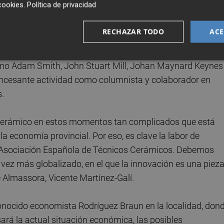
cookies
.
Política de privacidad
RECHAZAR TODO
ACE
or académico con el afán divulgativo. Además de su labor
ispano-argentino es autor de una veintena de libros y
como Adam Smith, John Stuart Mill, Johan Maynard Keynes
incesante actividad como columnista y colaborador en
.
 cerámico en estos momentos tan complicados que está
a economía provincial. Por eso, es clave la labor de
la Asociación Española de Técnicos Cerámicos. Debemos
vez más globalizado, en el que la innovación es una piez
e Almassora, Vicente Martínez-Galí.
conocido economista Rodríguez Braun en la localidad, don
ará la actual situación económica, las posibles