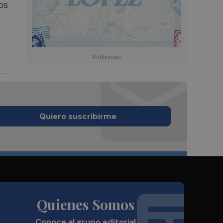
os
Quiero suscribirme
Quienes Somos
Conoce al grupo editorial