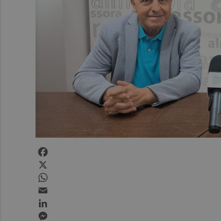
Facebook
X
WhatsApp
Email
LinkedIn
Messenger