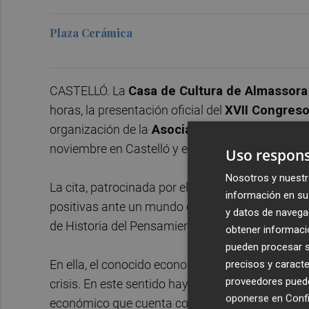
Plaza Cerámica
CASTELLÓ. La
Casa de Cultura de Almassora
horas, la presentación oficial del
XVII Congreso
organización de la
Asociación Española de T
noviembre en Castelló y espera recibir a más de 
Uso respons
Nosotros y nuestr
La cita, patrocinada por el Ayuntamiento de Alma
información en su 
positivas ante un mundo en crisis, otra vez’, que
y datos de navega
de Historia del Pensamiento Económico en la 
obtener informació
pueden procesar su
En ella, el conocido economista, abordará la sit
precisos y caracte
proveedores pueden
crisis. En este sentido hay que subrayar que el 
oponerse en
Confi
económico que cuenta con el reconocimiento int