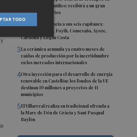
un referente científico: recibirá a un gran
equipo de expertos
PTAR TODO
2
El Villarreal anuncia a sus seis capitanes:
Gerard Moreno, Foyth, Comesaña, Ayoze,
Cardona y Logan Costa
 y
3
La cerámica acumula ya cuatro meses de
caídas de producción por la incertidumbre
en los mercados internacionales
4
Otra inyección para el desarrollo de energía
renovable en Castellón: los fondos de la UE
destinan 19 millones a proyectos de 11
municipios
a
5
El Villarreal realiza su tradicional ofrenda a
la Mare de Déu de Gràcia y Sant Pasqual
Baylón
de