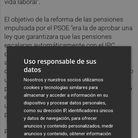
vida laboral".
El objetivo de la reforma de las pensiones
impulsada por el PSOE "era la de aprobar una
ley que garantizara que las pensiones
escalaran automáticamente con el IPC,
derogando el factor de sostenibilidad
Uso responsable de sus
acordado por
Mariano Rajoy
y que, en caso
datos
de no haber sido así, hoy hubiera ocasionado
una enorme pérdida de poder adquisitivo
Nosotros y nuestros socios utilizamos
cookies y tecnologías similares para
para los pensionistas. "Nuestro compromiso
almacenar y acceder a información en su
era acabar con la reforma popular y hoy es
dispositivo y procesar datos personales,
un hecho. Las pensiones están blindadas
como su dirección IP, identificadores únicos
por ley".
y datos de navegación, para ofrecer
anuncios y contenido personalizados, medir
Ros lamenta que el principal partido de la
anuncios y contenido, obtener información