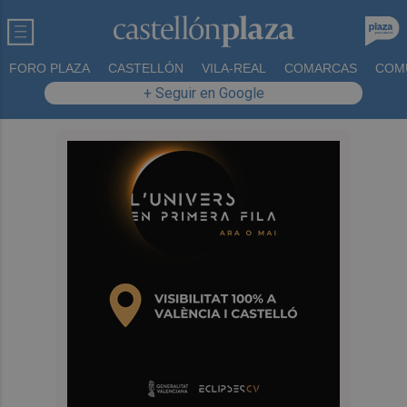
FORO PLAZA
CASTELLÓN
VILA-REAL
COMARCAS
COM
+ Seguir en Google