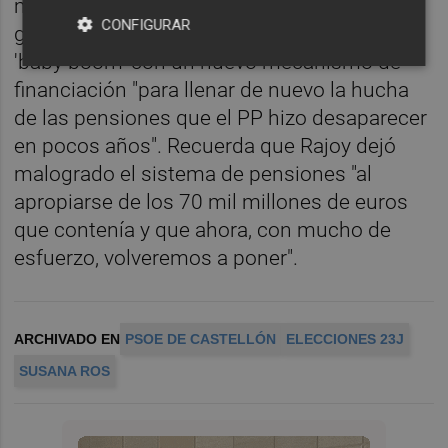
movimiento del ejecutivo central para
CONFIGURAR
garantizar la pensión a la generación del
'baby boom' con un nuevo mecanismo de
financiación "para llenar de nuevo la hucha
de las pensiones que el PP hizo desaparecer
en pocos años". Recuerda que Rajoy dejó
malogrado el sistema de pensiones "al
apropiarse de los 70 mil millones de euros
que contenía y que ahora, con mucho de
esfuerzo, volveremos a poner".
ARCHIVADO EN
PSOE DE CASTELLÓN
ELECCIONES 23J
SUSANA ROS