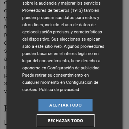
oposición “haya optado por despreciar
sobre la audiencia y mejorar los servicios.
cualquier propuesta de revalorización y haya
Proveedores de terceros (1913)
también
pueden procesar sus datos para estos y
votado en contra de la mejora de las
otros fines, incluido el uso de datos de
retribuciones a nuestros mayores". La
geolocalización precisos y características
representante socialista insta a los cargos
del dispositivo. Sus elecciones se aplican
del PP a que den la cara y explican por qué
solo a este sitio web. Algunos proveedores
se han opuesto siempre a las medidas de
pueden basarse en el interés legítimo en
aumento de las pensiones o del salario
lugar del consentimiento; tiene derecho a
mínimo. "El PP solo se recuerda de las
oponerse en
Configuración de publicidad
.
pensiones cuando vienen elecciones, pero
Puede retirar su consentimiento en
se olvidan de los pensionistas cuando toca
cualquier momento en
Configuración de
cookies
.
Política de privacidad
votarlo en el parlamento".
ACEPTAR TODO
Hucha de las pensiones
RECHAZAR TODO
La socialista se muestra orgullosa por el