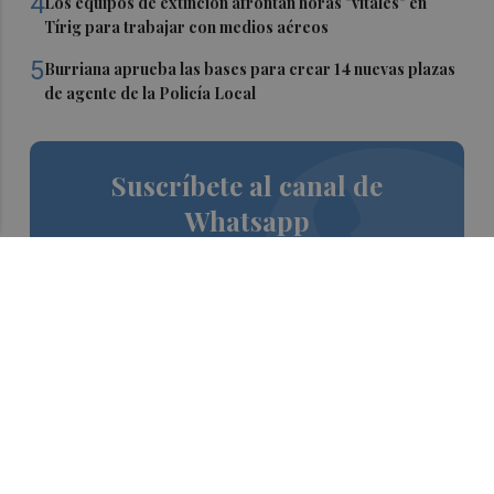
4
Los equipos de extinción afrontan horas "vitales" en
Tírig para trabajar con medios aéreos
5
Burriana aprueba las bases para crear 14 nuevas plazas
de agente de la Policía Local
Suscríbete al canal de
Whatsapp
Siempre al día de las últimas noticias
¡Quiero suscribirme!