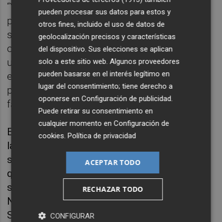
“Yendo rápido, pincho; yendo despacio,
pueden procesar sus datos para estos y
pincho igual… al final no sabes qué hacer”,
otros fines, incluido el uso de datos de
subrayaba Sainz el pasado miércoles. No
geolocalización precisos y características
obstante, es un mal totalmente menor para
del dispositivo. Sus elecciones se aplican
un Dakar marcado, más allá de la
solo a este sitio web. Algunos proveedores
pueden basarse en el interés legítimo en
exuberancia del madrileño, por los
lugar del consentimiento; tiene derecho a
problemas que dejaron a Sainz sin grandes
oponerse en
Configuración de publicidad
.
favoritos a los que enfrentarse.
Puede retirar su consentimiento en
cualquier momento en
Configuración de
El saudí Jazeed Al Rajhi (Toyota), líder desde
cookies
.
Política de privacidad
la tercera etapa hasta la sexta jornada, volcó
sobre las dunas en la primera de los dos días
ACEPTAR TODO
que duró la etapa reina del Dakar. En la
segunda jornada de esa etapa, el catarí
RECHAZAR TODO
Nasser Al-Attiyah (Prodrive), sabedor de que
Sainz le había ido abriendo hasta 25 minutos
CONFIGURAR