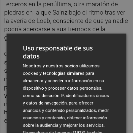
terceros en la penúltima, otra maratón de
piedras en la que Sainz bajó el ritmo tras ver
la avería de Loeb, consciente de que ya nadie
podría acercarse a sus tiempos de la
general.
Uso responsable de sus
Otra de las grandes diferencias respecto a
datos
sus rivales fue el perfecto funcionamiento de
Nosotros y nuestros socios utilizamos
su Audi, un vehículo que desde la propia
cookies y tecnologías similares para
marca comentaban que tenía el doble de
almacenar y acceder a información en su
posibilidades de pararse que los demás
dispositivo y procesar datos personales,
vehículos, pero que sin embargo no dio
como su dirección IP, identificadores únicos
y datos de navegación, para ofrecer
ningún problema durante el rally Dakar. De
anuncios y contenido personalizados, medir
hecho, el mayor inconveniente para Sainz fue
anuncios y contenido, obtener información
el de no entender los pinchazos.
sobre la audiencia y mejorar los servicios.
Proveedores de terceros (1913)
también