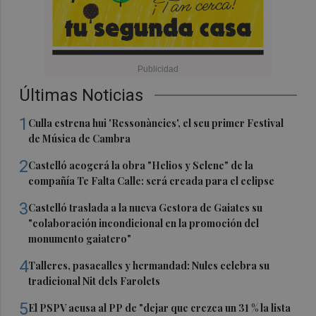
Últimas Noticias
1
Culla estrena hui 'Ressonàncies', el seu primer Festival
de Música de Cambra
2
Castelló acogerá la obra "Helios y Selene" de la
compañía Te Falta Calle: será creada para el eclipse
3
Castelló traslada a la nueva Gestora de Gaiates su
"colaboración incondicional en la promoción del
monumento gaiatero"
4
Talleres, pasacalles y hermandad: Nules celebra su
tradicional Nit dels Farolets
5
El PSPV acusa al PP de "dejar que crezca un 31 % la lista