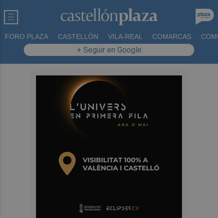
FORO PLAZA
CASTELLÓN
VILA-REAL
COMARCAS
COM
+ Seguir en Google