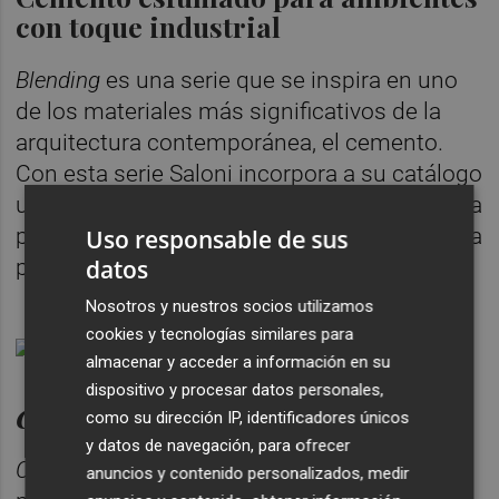
con toque industrial
Blending
es una serie que se inspira en uno
de los materiales más significativos de la
arquitectura contemporánea, el cemento.
Con esta serie Saloni incorpora a su catálogo
un nuevo producto con carácter, que destaca
por su aspecto mate y tacto suave, ideal para
Uso responsable de sus
proyectos de interiorismo.
datos
Nosotros y nuestros socios utilizamos
cookies y tecnologías similares para
almacenar y acceder a información en su
dispositivo y procesar datos personales,
Care,
para espacio saludables
como su dirección IP, identificadores únicos
y datos de navegación, para ofrecer
Care
es el antibacteriano de Saloni, que
anuncios y contenido personalizados, medir