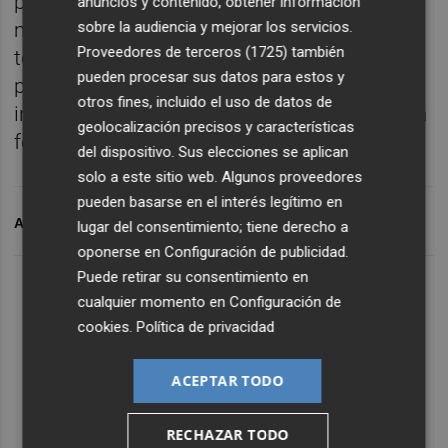
protege los espacios de bacterias y
anuncios y contenido, obtener información
sobre la audiencia y mejorar los servicios.
microorganismos nocivos. Se trata de una
Proveedores de terceros (1725)
también
tecnología a partir de nanopartículas de
pueden procesar sus datos para estos y
plata que mejora la calidad ambiental del
otros fines, incluido el uso de datos de
interior de la vivienda, contribuyendo de esta
geolocalización precisos y características
forma a conseguir espacios saludables.
del dispositivo. Sus elecciones se aplican
solo a este sitio web. Algunos proveedores
pueden basarse en el interés legítimo en
ARCHIVADO EN
SALONI
ING
lugar del consentimiento; tiene derecho a
oponerse en
Configuración de publicidad
.
Puede retirar su consentimiento en
cualquier momento en
Configuración de
cookies
.
Política de privacidad
ACEPTAR TODO
RECHAZAR TODO