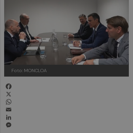
Foto: MONCLOA
Facebook
X
WhatsApp
Email
LinkedIn
Messenger