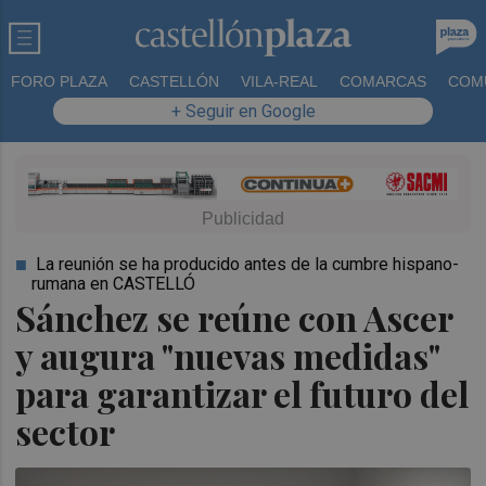
FORO PLAZA
CASTELLÓN
VILA-REAL
COMARCAS
COM
+ Seguir en Google
La reunión se ha producido antes de la cumbre hispano-
rumana en CASTELLÓ
Sánchez se reúne con Ascer
y augura "nuevas medidas"
para garantizar el futuro del
sector