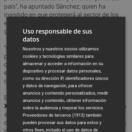
país", ha apuntado Sánchez, quien ha
insistido en que protegerá al sector de los
efectos económicos y energéticos de la
Uso responsable de sus
guerra en Ucrania.
datos
"Con la guerra de Putin en Ucrania vamos a
Nosotros y nuestros socios utilizamos
poner todos los recursos del Estado para
cookies y tecnologías similares para
almacenar y acceder a información en su
defender a nuestras familias, a nuestras
dispositivo y procesar datos personales,
empresas y a nuestras industrias", ha
como su dirección IP, identificadores únicos
concluido.
y datos de navegación, para ofrecer
anuncios y contenido personalizados, medir
El presidente de la Generalitat Valenciana,
anuncios y contenido, obtener información
Ximo Puig
, también ha asistido esta mañana
sobre la audiencia y mejorar los servicios.
a la reunión con representantes del sector
Proveedores de terceros (1913)
también
cerámico. La Generalitat ha asegurado en un
pueden procesar sus datos para estos y
otros fines, incluido el uso de datos de
comunicado que quiere formar parte activa