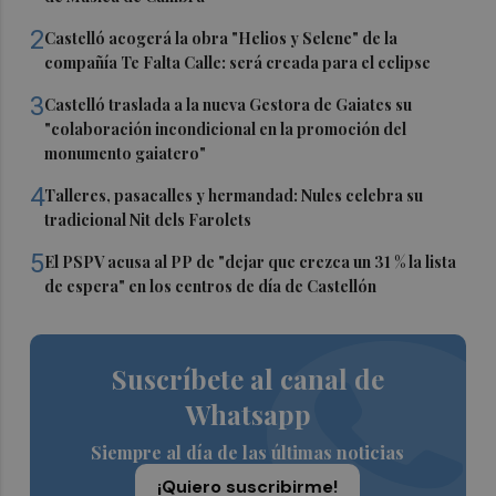
2
Castelló acogerá la obra "Helios y Selene" de la
compañía Te Falta Calle: será creada para el eclipse
3
Castelló traslada a la nueva Gestora de Gaiates su
"colaboración incondicional en la promoción del
monumento gaiatero"
4
Talleres, pasacalles y hermandad: Nules celebra su
tradicional Nit dels Farolets
5
El PSPV acusa al PP de "dejar que crezca un 31 % la lista
de espera" en los centros de día de Castellón
Suscríbete al canal de
Whatsapp
Siempre al día de las últimas noticias
¡Quiero suscribirme!