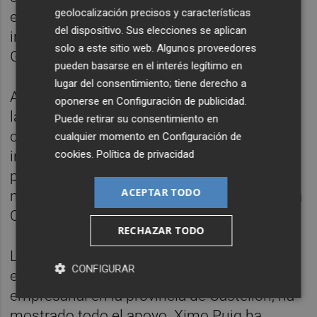
geolocalización precisos y características
en la búsqueda de soluciones entre la
del dispositivo. Sus elecciones se aplican
industria cerámica, el Gobierno y la
solo a este sitio web. Algunos proveedores
Generalitat.
pueden basarse en el interés legítimo en
lugar del consentimiento; tiene derecho a
Así, la Generalitat Valenciana es favorable a
oponerse en
Configuración de publicidad
.
la búsqueda de soluciones para el sector
Puede retirar su consentimiento en
cerámico y participará de cualquier posible
cualquier momento en
Configuración de
cookies
.
Política de privacidad
iniciativa que sirva para paliar la
problemática que tiene planteada en estos
ACEPTAR TODO
momentos "un sector tan importante para la
Comunitat Valenciana".
RECHAZAR TODO
La Generalitat, consciente del peso
CONFIGURAR
económico y la importancia del tejido
empresarial en la provincia de Castellón, ha
mostrado todo el apoyo. Ximo Puig ha