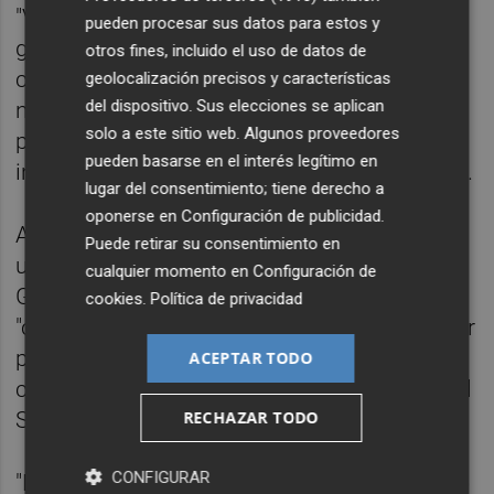
"Vamos a reducir los tiempos de espera y a
pueden procesar sus datos para estos y
garantizar que en España no haya un solo
otros fines, incluido el uso de datos de
ciudadano que necesite ayuda psicológica y
geolocalización precisos y características
del dispositivo. Sus elecciones se aplican
no pueda obtenerla", ha afirmado durante su
solo a este sitio web. Algunos proveedores
primera intervención en el debate de
pueden basarse en el interés legítimo en
investidura en el Congreso de los Diputados.
lugar del consentimiento; tiene derecho a
oponerse en
Configuración de publicidad
.
Así, durante su discurso ha señalado que
Puede retirar su consentimiento en
uno de los "grandes compromisos" de su
cualquier momento en
Configuración de
Gobierno en la próxima legislatura es
cookies
.
Política de privacidad
"continuar reforzando el Estado del Bienestar
para mejorar la vida de la gente". Y, para
ACEPTAR TODO
conseguirlo, pretende centrase en reforzar el
Sistema Nacional de Salud.
RECHAZAR TODO
CONFIGURAR
"Es inadmisible que un ciudadano tenga que