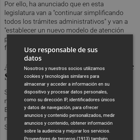
Por ello, ha anunciado que en esta
legislatura van a "continuar simplificando
todos los trámites administrativos" y van a
"establecer un nuevo modelo de atención
presencial a la ciudadanía con horarios
flexibles y sin cita previa obligatoria".
Uso responsable de sus
datos
Anuncia un pacto de Estado de
Nosotros y nuestros socios utilizamos
Salud Mental
cookies y tecnologías similares para
almacenar y acceder a información en su
Sánchez se ha comprometido este
dispositivo y procesar datos personales,
como su dirección IP, identificadores únicos
miércoles a llevar a cabo un gran pacto de
y datos de navegación, para ofrecer
Estado de Salud Mental que aumentará el
anuncios y contenido personalizados, medir
número de psicólogos y psiquiatras en el
anuncios y contenido, obtener información
Sistema Nacional de Salud (SNS).
sobre la audiencia y mejorar los servicios.
Proveedores de terceros (1913)
también