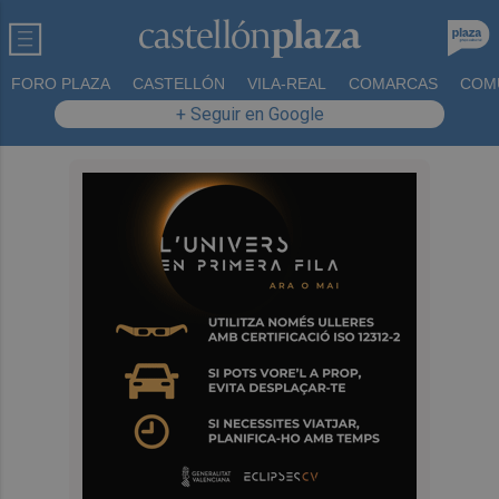
FORO PLAZA
CASTELLÓN
VILA-REAL
COMARCAS
COM
+ Seguir en Google