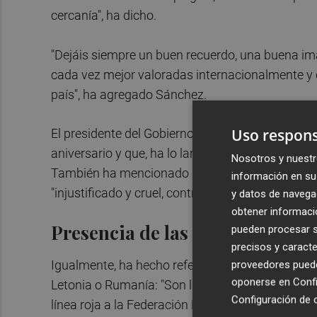
cercanía", ha dicho.
"Dejáis siempre un buen recuerdo, una buena i
cada vez mejor valoradas internacionalmente y 
país", ha agregado Sánchez.
Uso respons
El presidente del Gobierno ha recordado que es
aniversario y que, ha lo largo de su existencia, 
Nosotros y nuestr
También ha mencionado que "en breve se van a cu
información en su 
"injustificado y cruel, contrario a las normas má
y datos de navega
obtener informació
Presencia de las tropas español
pueden procesar su
precisos y caracte
Igualmente, ha hecho referencia a la presencia d
proveedores pueden
oponerse en
Confi
Letonia o Rumanía: "Son la mejor prueba, el me
Configuración de 
línea roja a la Federación Rusa y a su presidente 