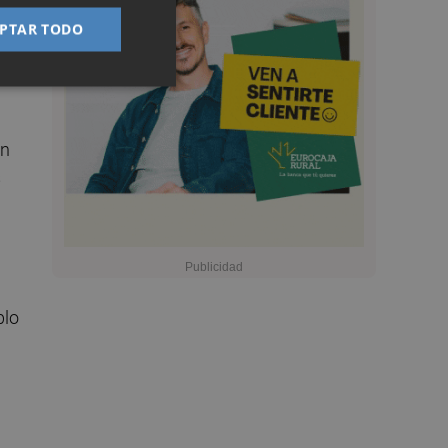
PTAR TODO
4",
on
s
blo