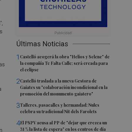
",
as
Últimas Noticias
1
Castelló acogerá la obra "Helios y Selene" de
la compañía Te Falta Calle: será creada para
das
el eclipse
2
Castelló traslada a la nueva Gestora de
Gaiates su "colaboración incondicional en la
a
promoción del monumento gaiatero"
3
Talleres, pasacalles y hermandad: Nules
celebra su tradicional Nit dels Farolets
4
El PSPV acusa al PP de "dejar que crezca un
31 % la lista de espera" en los centros de día
on