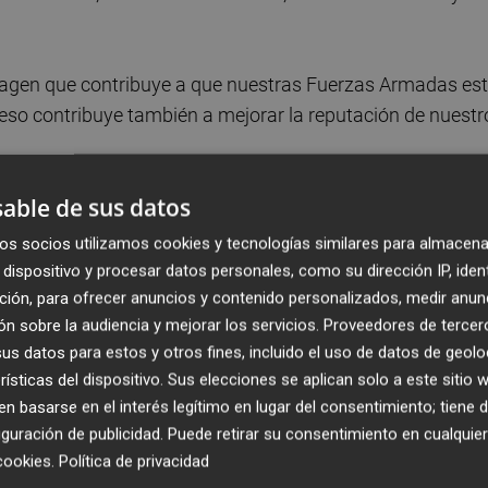
magen que contribuye a que nuestras Fuerzas Armadas es
eso contribuye también a mejorar la reputación de nuestr
able de sus datos
te año la Alianza Atlántica ha conmemorado su 75
"ha sabido dar respuesta a los retos de la seguridad europea
os socios utilizamos cookies y tecnologías similares para almacena
mplir tres años de la invasión rusa a Ucrania, un acto
dispositivo y procesar datos personales, como su dirección IP, iden
s básicas del derecho internacional".
ción, para ofrecer anuncios y contenido personalizados, medir anun
n sobre la audiencia y mejorar los servicios.
Proveedores de tercer
as en el flanco este de la OTAN
s datos para estos y otros fines, incluido el uso de datos de geolo
rísticas del dispositivo. Sus elecciones se aplican solo a este sitio
e España en el flanco este de la OTAN, en Eslovaquia,
 basarse en el interés legítimo en lugar del consentimiento; tiene 
guración de publicidad
. Puede retirar su consentimiento en cualqu
jor mensaje que España puede enviar para marcar una cla
cookies
.
Política de privacidad
Putin".