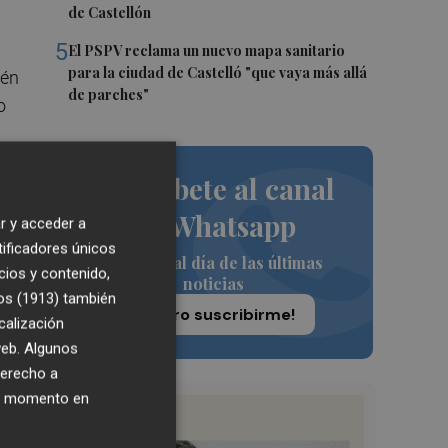
de Castellón
5
El PSPV reclama un nuevo mapa sanitario
para la ciudad de Castelló "que vaya más allá
tén
de parches"
o
Suscríbete al canal
".
de Whatsapp
r y acceder a
tificadores únicos
Siempre al día de las últimas
cios y contenido,
noticias
os (1913)
también
¡Quiero suscribirme!
calización
 web. Algunos
derecho a
ier momento en
ra