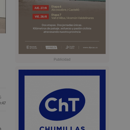
6
9:47
o