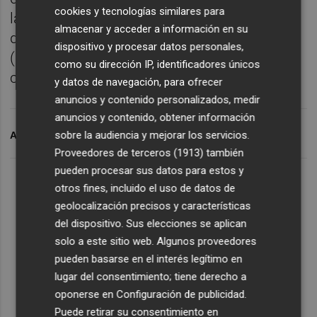
cookies y tecnologías similares para
la Moncloa el nombramiento Aagesen, y
almacenar y acceder a información en su
después de que el Boletín Oficial del Estado
dispositivo y procesar datos personales,
(BOE) haya recogido tanto su designación
como su dirección IP, identificadores únicos
como el cese de Ribera.
y datos de navegación, para ofrecer
anuncios y contenido personalizados, medir
anuncios y contenido, obtener información
sobre la audiencia y mejorar los servicios.
ARCHIVADO EN
SPA
TRANSICIÓN
Proveedores de terceros (1913)
también
pueden procesar sus datos para estos y
otros fines, incluido el uso de datos de
geolocalización precisos y características
del dispositivo. Sus elecciones se aplican
solo a este sitio web. Algunos proveedores
pueden basarse en el interés legítimo en
lugar del consentimiento; tiene derecho a
oponerse en
Configuración de publicidad
.
Puede retirar su consentimiento en