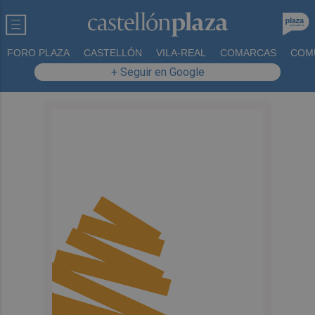
FORO PLAZA
CASTELLÓN
VILA-REAL
COMARCAS
COM
+ Seguir en Google