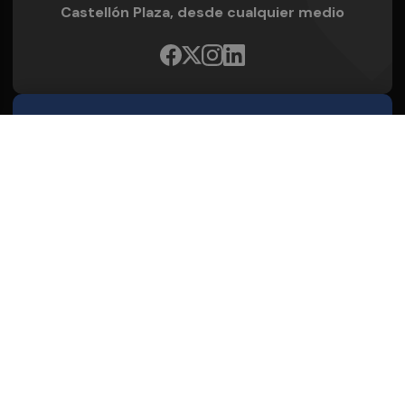
Castellón Plaza, desde cualquier medio
Quienes Somos
Conoce al grupo editorial
Conócenos
Publicidad
Contacto