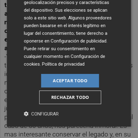
geolocalización precisos y características
tiempo suele haber bastante polémica
del dispositivo. Sus elecciones se aplican
acerca de si habría que permitir enseñar o
solo a este sitio web. Algunos proveedores
no a poetas clásicos en los colegios por
pueden basarse en el interés legítimo en
cosificar y degradar a la figura de la mujer
lugar del consentimiento; tiene derecho a
en sus poemas. ¿Qué opinas de todo este
oponerse en
Configuración de publicidad
.
asunto?
Puede retirar su consentimiento en
-Yo creo que, como sociedad, no podemos
cualquier momento en
Configuración de
cookies
.
Política de privacidad
tirar a la basura el legado cultural que hemos
ido heredando por mirarlo desde prismas
ACEPTAR TODO
nuevos. Es interesante hacer una lectura
crítica, leer cualquier novela o poesía
RECHAZAR TODO
entendiendo su contexto. No podemos
juzgar a un poeta del siglo XV bajo los
CONFIGURAR
parámetros de convivencia actuales. Todo, al
cabo de 50 años, nos parecería inmoral. Es
mas interesante conservar el legado y, en su