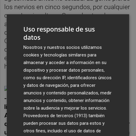
los nervios en cinco segundos, por cualquier
cosa. Los insultos a Samuel antes de su
asesinato denotan que hay un rechazo, un
Uso responsable de sus
desprecio que alimenta las acciones físicas.
datos
Que fuera o no gay, no tiene importancia. Lo
Nosotros y nuestros socios utilizamos
que importa es que ellos, los asesinos,
cookies y tecnologías similares para
estuvieran convencidos de que lo era. Y ese
almacenar y acceder a información en su
hecho alimentó la agresividad física.
dispositivo y procesar datos personales,
como su dirección IP, identificadores únicos
y datos de navegación, para ofrecer
anuncios y contenido personalizados, medir
-Uno de los personajes es profesor de
anuncios y contenido, obtener información
literatura y conoce muy bien la figura de
sobre la audiencia y mejorar los servicios.
Alejandro Torres, el poeta homosexual a
Proveedores de terceros (1913)
también
quien la extrema derecha le quiere imponer
pueden procesar sus datos para estos y
otros fines, incluido el uso de datos de
una condición heterosexual. Desde hace un