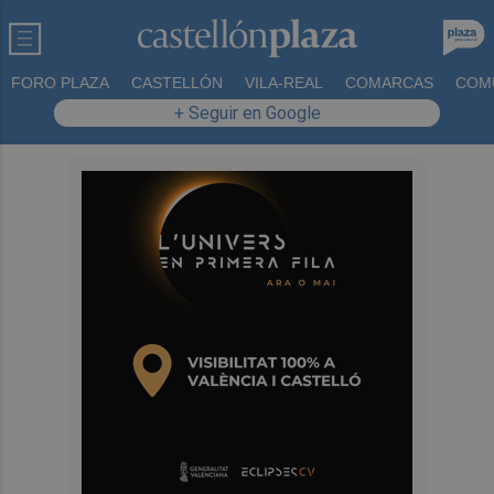
FORO PLAZA
CASTELLÓN
VILA-REAL
COMARCAS
COM
+ Seguir en Google