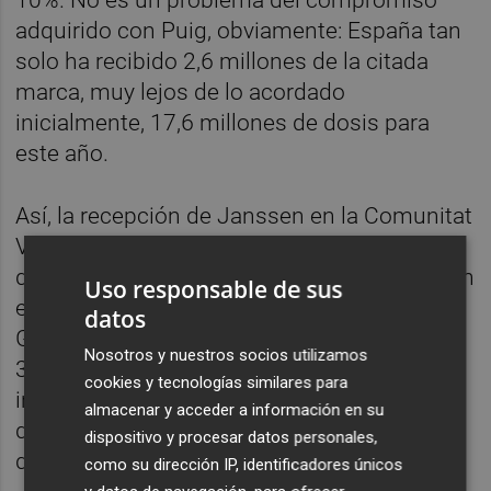
adquirido con Puig, obviamente: España tan
solo ha recibido 2,6 millones de la citada
marca, muy lejos de lo acordado
inicialmente, 17,6 millones de dosis para
este año.
Así, la recepción de Janssen en la Comunitat
Valenciana lleva estancada en la cifra actual
desde el 14 de septiembre. El día anterior, sin
Uso responsable de sus
embargo, según los datos del ministerio la
datos
Generalitat había recibido hasta el momento
Nosotros y nuestros socios utilizamos
307.250 dosis, un total que permanecía
cookies y tecnologías similares para
inmóvil desde el 13 de julio. Así, el citado 14
almacenar y acceder a información en su
de septiembre se restaron –o devolvieron–
dispositivo y procesar datos personales,
de la cuenta valenciana 93.800 vacunas de
como su dirección IP, identificadores únicos