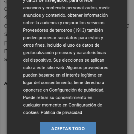
Janssen. El mismo día, Andalucía pasó de
y datos de navegación, para ofrecer
anuncios y contenido personalizados, medir
disponer 525.450 dosis entregadas a tener
anuncios y contenido, obtener información
463.600, casi 62.000 menos. Una tendencia
sobre la audiencia y mejorar los servicios.
de la que se desprende que cuando concluya
Proveedores de terceros (1913)
también
septiembre no estarán los 2 millones
pueden procesar sus datos para estos y
prometidos, sino que quizá incluso haya
otros fines, incluido el uso de datos de
menos de las que se han recibido hasta
geolocalización precisos y características
ahora.
del dispositivo. Sus elecciones se aplican
solo a este sitio web. Algunos proveedores
pueden basarse en el interés legítimo en
lugar del consentimiento; tiene derecho a
ARCHIVADO EN
CORONAVIRUS
V
oponerse en
Configuración de publicidad
.
Puede retirar su consentimiento en
cualquier momento en
Configuración de
cookies
.
Política de privacidad
ACEPTAR TODO