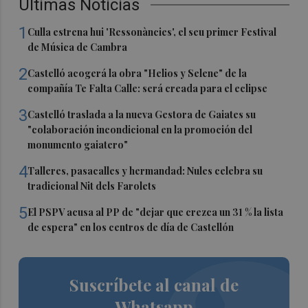
Últimas Noticias
1
Culla estrena hui 'Ressonàncies', el seu primer Festival
de Música de Cambra
2
Castelló acogerá la obra "Helios y Selene" de la
compañía Te Falta Calle: será creada para el eclipse
3
Castelló traslada a la nueva Gestora de Gaiates su
"colaboración incondicional en la promoción del
monumento gaiatero"
4
Talleres, pasacalles y hermandad: Nules celebra su
tradicional Nit dels Farolets
5
El PSPV acusa al PP de "dejar que crezca un 31 % la lista
de espera" en los centros de día de Castellón
Suscríbete al canal de
Whatsapp