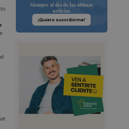
Siempre al día de las últimas
nto
noticias
¡Quiero suscribirme!
n
ue
el
que