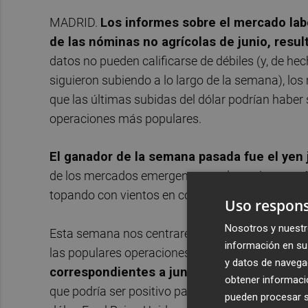
MADRID.
Los informes sobre el mercado lab
de las nóminas no agrícolas de junio, resu
datos no pueden calificarse de débiles (y, de h
siguieron subiendo a lo largo de la semana), los
que las últimas subidas del dólar podrían haber
operaciones más populares.
El ganador de la semana pasada fue el yen
de los mercados emergentes se depreciaron, señ
topando con vientos en contra y las posiciones 
Uso respons
Nosotros y nuestr
Esta semana nos centraremos en ver si el reciente
información en su 
las populares operaciones en 2023 continúa.
El
y datos de navega
correspondientes a junio
. Se espera un nuevo
obtener informació
que podría ser positivo para los maltrechos mer
pueden procesar su