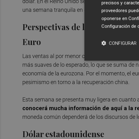
dólar. En el Reino Unido se publicará el informe
precisos y caracte
una semana tranquila en cuanto a noticias ma
proveedores pueden
oponerse en
Confi
Perspectivas de las principale
Configuración de 
Euro
CONFIGURAR
Las ventas al por menor correspondientes a may
más suaves de lo esperado, lo que se suma de 
economía de la eurozona. Por el momento, el eu
pesimismo en torno a la recuperación china.
Esta semana se presenta muy ligera en cuanto a
conocerá mucha información de aquí a la re
moneda común dependerá de los discursos de lo
Dólar estadounidense