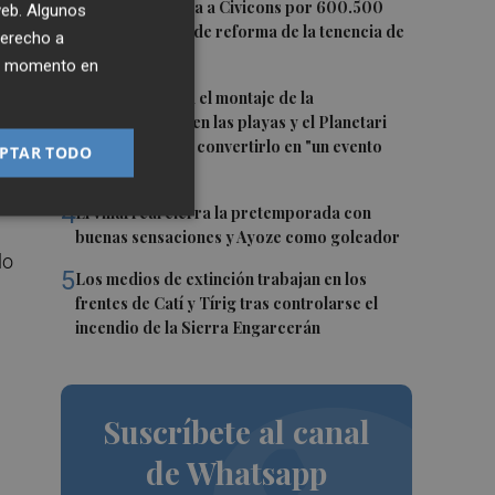
rá
2
Castelló adjudica a Civicons por 600.500
 web. Algunos
euros las obras de reforma de la tenencia de
derecho a
alcaldía sur
ier momento en
3
Castelló acelera el montaje de la
infraestructura en las playas y el Planetari
del eclipse para convertirlo en "un evento
PTAR TODO
histórico"
on
4
El Villarreal cierra la pretemporada con
buenas sensaciones y Ayoze como goleador
do
5
Los medios de extinción trabajan en los
frentes de Catí y Tírig tras controlarse el
incendio de la Sierra Engarcerán
Suscríbete al canal
de Whatsapp