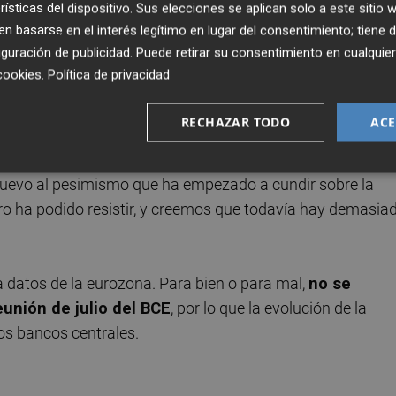
 de empleo de mayo y el
PIB mensual, pero por lo demás se
rísticas del dispositivo. Sus elecciones se aplican solo a este sitio
croeconómicas.
 basarse en el interés legítimo en lugar del consentimiento; tiene 
guración de publicidad
. Puede retirar su consentimiento en cualqu
s monedas
cookies
.
Política de privacidad
RECHAZAR TODO
ACE
o y los datos revisados de los
índices PMIs de junio fuer
nuevo al pesimismo que ha empezado a cundir sobre la
ro ha podido resistir, y creemos que todavía hay demasia
 datos de la eurozona. Para bien o para mal,
no se
unión de julio del
BCE
, por lo que la evolución de la
s bancos centrales.