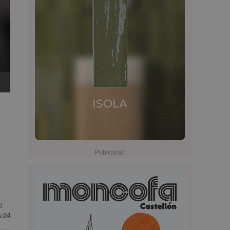
3
6:24