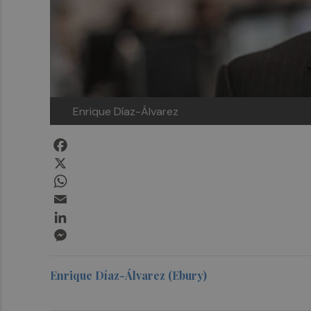
Enrique Díaz-Álvarez
Facebook
X
WhatsApp
Email
LinkedIn
Messenger
Enrique Díaz-Álvarez (Ebury)