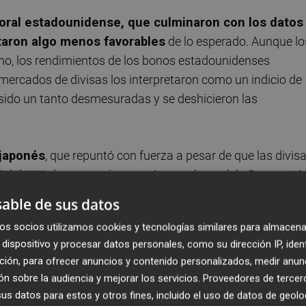
oral estadounidense, que culminaron con los datos
ltaron algo menos favorables
de lo esperado. Aunque lo
echo, los rendimientos de los bonos estadounidenses
 mercados de divisas los interpretaron como un indicio de
 sido un tanto desmesuradas y se deshicieron las
 japonés
, que repuntó con fuerza a pesar de que las divis
al de que las operaciones más populares del año se está
de los operadores se están frenando.
able de sus datos
os socios utilizamos cookies y tecnologías similares para almacena
 repunte de la volatilidad de las divisas y la liquidación 
dispositivo y procesar datos personales, como su dirección IP, iden
 miércoles se publican los datos de inflación de
EE 
ción, para ofrecer anuncios y contenido personalizados, medir anun
 descenso tanto del índice general como del subyacente, 
n sobre la audiencia y mejorar los servicios.
Proveedores de tercer
cados de renta fija estadounidenses, pero negativo para e
s datos para estos y otros fines, incluido el uso de datos de geolo