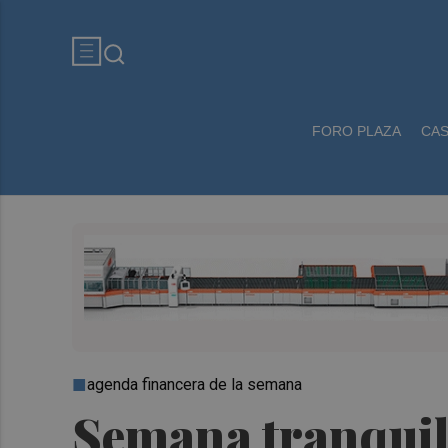
FORO PLAZA
CA
agenda financera de la semana
Semana tranquila