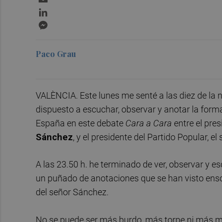
LinkedIn
Messenger
Paco Grau
VALÈNCIA. Este lunes me senté a las diez de la no
dispuesto a escuchar, observar y anotar la forma
España en este debate
Cara a Cara
entre el pres
Sánchez
, y el presidente del Partido Popular, e
A las 23.50 h. he terminado de ver, observar y e
un puñado de anotaciones que se han visto enso
del señor Sánchez.
No se puede ser más burdo, más torpe ni más ma