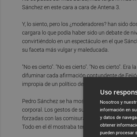
Sánchez en este cara a cara de Antena 3.
Y, lo siento, pero los ¿moderadores? han sido d
cargara lo que podía haber sido un debate de nive
convirtiéndolo en un espectáculo en el que Sánc
su faceta más vulgar y maleducada.
"No es cierto". "No es cierto". "No es cierto". Er
difuminar cada afirmación contundente de Feijóo.
impropia de un político de nivel.
Uso respons
Pedro Sánchez se ha mostrado muy nervioso y 
Nosotros y nuestr
corporal. Los gestos de su cara expresaban tod
información en su 
y datos de navega
forzadas con las comisuras de sus labios muy te
obtener informació
Todo en el él mostraba tensión, nerviosismo e i
pueden procesar su