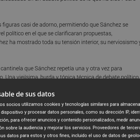
os figuras casi de adorno, permitiendo que Sánchez se
l político en el que se clarificaran propuestas,
hez ha mostrado toda su tensión interior, su nerviosismo 
a la cantinela que Sánchez repetía una y otra vez para
 Una viejísima, burda y tópica técnica de debate político,
able de sus datos
lo ha manifestado continuamente con su comunicación
os socios utilizamos cookies y tecnologías similares para almacena
o menos tranquilidad, seguridad y confianza. Sonrisas mu
dispositivo y procesar datos personales, como su dirección IP, iden
ción, para ofrecer anuncios y contenido personalizados, medir anun
nsas, elevaciones de cejas, tensión en sus aletas de nari
n sobre la audiencia y mejorar los servicios.
Proveedores de tercer
nseguridad.
s datos para estos y otros fines, incluido el uso de datos de geolo