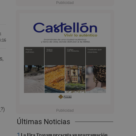
4
3:16
s,
?)
Últimas Noticias
1
La Fira Trovam presenta su programación