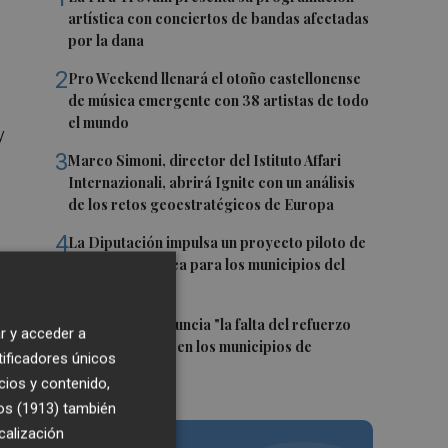
artística con conciertos de bandas afectadas
por la dana
2
Pro Weekend llenará el otoño castellonense
de música emergente con 38 artistas de todo
el mundo
y
3
Marco Simoni, director del Istituto Affari
Internazionali, abrirá Ignite con un análisis
de los retos geoestratégicos de Europa
4
La Diputación impulsa un proyecto piloto de
movilidad pública para los municipios del
interior
5
Compromís denuncia "la falta del refuerzo
r y acceder a
sanitario estival en los municipios de
y
tificadores únicos
Castellón"
cios y contenido,
z…
os (1913)
también
calización