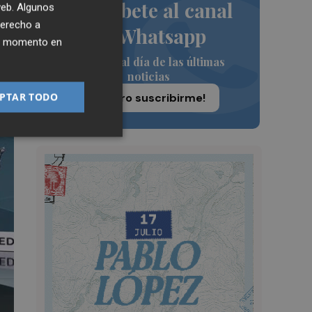
Suscríbete al canal
 web. Algunos
derecho a
de Whatsapp
ier momento en
Siempre al día de las últimas
noticias
PTAR TODO
¡Quiero suscribirme!