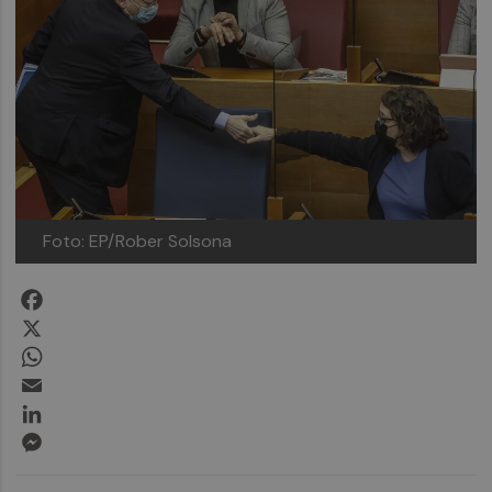
Foto: EP/Rober Solsona
Facebook
X
WhatsApp
Email
LinkedIn
Messenger