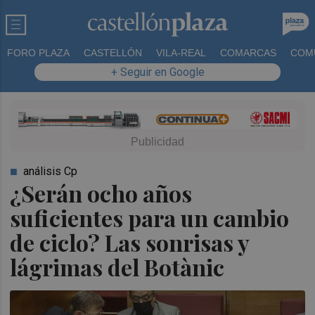
FORO PLAZA
CASTELLÓN
VILA-REAL
COMARCAS
COM
+ Seguir en Google
análisis Cp
¿Serán ocho años
suficientes para un cambio
de ciclo? Las sonrisas y
lágrimas del Botànic