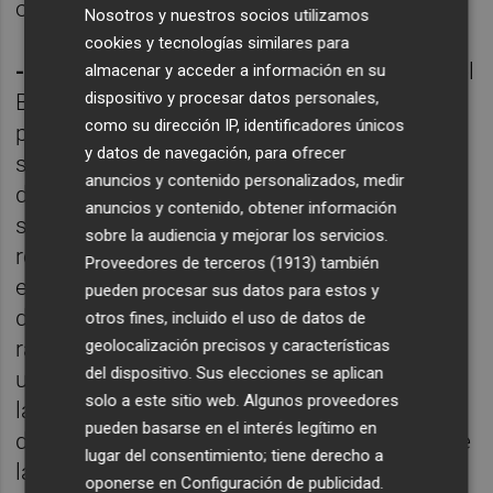
oposición.
Nosotros y nuestros socios utilizamos
cookies y tecnologías similares para
-Banderas en las políticas sociales
. Desde el
almacenar y acceder a información en su
dispositivo y procesar datos personales,
Botànic agitan algunos símbolos
como su dirección IP, identificadores únicos
prácticamente desde 2015, como la mayor
y datos de navegación, para ofrecer
sensibilidad en materia de igualdad y en
anuncios y contenido personalizados, medir
derechos LGTBi, la universalización de la
anuncios y contenido, obtener información
sanidad pública, la mayor transparencia, la
sobre la audiencia y mejorar los servicios.
reversión de la sanidad privada o la mejora
Proveedores de terceros (1913)
también
en los plazos para las ayudas de los
pueden procesar sus datos para estos y
dependientes. No obstante, también aquí
otros fines, incluido el uso de datos de
geolocalización precisos y características
radican blancos que la oposición está
del dispositivo. Sus elecciones se aplican
utilizando para disparar, como la gestión en
solo a este sitio web. Algunos proveedores
las residencias de mayores, en los centros
pueden basarse en el interés legítimo en
de menores o las críticas a los resultados de
lugar del consentimiento; tiene derecho a
las propias reversiones.
oponerse en
Configuración de publicidad
.