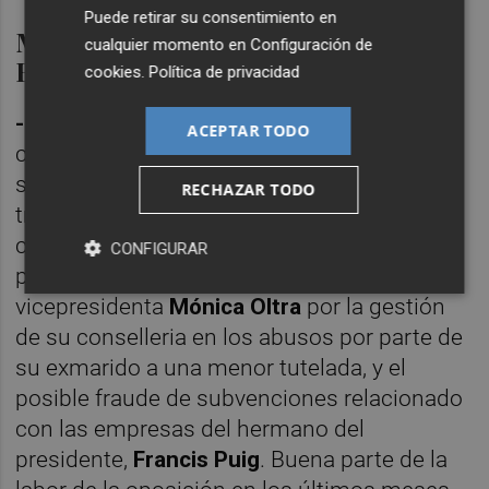
Puede retirar su consentimiento en
Motivos de preocupación para el
cualquier momento en
Configuración de
Botànic
cookies
.
Política de privacidad
-Casos judiciales abiertos
. Que no existan
ACEPTAR TODO
causas relevantes en materia económica no
significa que no haya problemas en los
RECHAZAR TODO
tribunales. Concretamente, hay dos que
causan inquietud en la cúpula del Botànic: la
CONFIGURAR
posible imputación de la
vicepresidenta
Mónica Oltra
por la gestión
de su conselleria en los abusos por parte de
su exmarido a una menor tutelada, y el
posible fraude de subvenciones relacionado
con las empresas del hermano del
presidente,
Francis Puig
. Buena parte de la