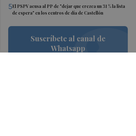
5
El PSPV acusa al PP de "dejar que crezca un 31 % la lista
de espera" en los centros de día de Castellón
Suscríbete al canal de
Whatsapp
Siempre al día de las últimas noticias
¡Quiero suscribirme!