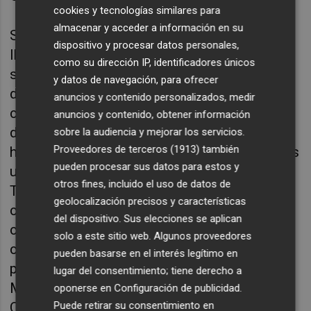
cookies y tecnologías similares para
almacenar y acceder a información en su
Si ya resulta dudosa esta interpretación, más
dispositivo y procesar datos personales,
llamativa resulta en este caso porque, acto
como su dirección IP, identificadores únicos
seguido, la misma Sentencia decide olvidarse
y datos de navegación, para ofrecer
de ella y adopta un enfoque totalmente
anuncios y contenido personalizados, medir
contrario para pronunciarse sobre la objeción
anuncios y contenido, obtener información
de conciencia. En efecto, sería difícil negar
sobre la audiencia y mejorar los servicios.
Proveedores de terceros (1913)
también
hoy que la objeción de conciencia sanitaria es
pueden procesar sus datos para estos y
un valor social plenamente asentado.
otros fines, incluido el uso de datos de
También resulta fácilmente deducible, por
geolocalización precisos y características
cierto, de la libertad ideológica
del dispositivo. Sus elecciones se aplican
constitucionalmente reconocida, esta sí,
solo a este sitio web. Algunos proveedores
como el propio Tribunal venía reconociendo
pueden basarse en el interés legítimo en
pacíficamente hasta la llegada de los
lugar del consentimiento; tiene derecho a
Magistrados actuales. En cambio, el Tribunal
oponerse en
Configuración de publicidad
.
Puede retirar su consentimiento en
Constitucional apela a una interpretación