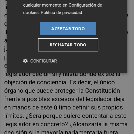
cualquier momento en
Configuración de
literal de lo más estricta para negar que la
cookies
.
Política de privacidad
objeción sea un derecho fundamental. Parece
que aplicando la interpretación evolutiva
ACEPTAR TODO
llegaría simplemente a una solución que no le
agrada. Ahora bien, usar el razonamiento
RECHAZAR TODO
jurídico de esta forma no es hacer ciencia
jurídica, sino puro sofismo. Por si fuera poco,
CONFIGURAR
el Tribunal deja de esta forma en manos del
legislador decidir si y hasta dónde existe la
objeción de conciencia. Es decir, el único
órgano que puede proteger la Constitución
frente a posibles excesos del legislador deja
en manos de este último definir sus propios
límites. ¿Será porque quiere contentar a este
legislador en concreto? ¿Alcanzaría la misma
decisión si la mayoría parlamentaria fuera