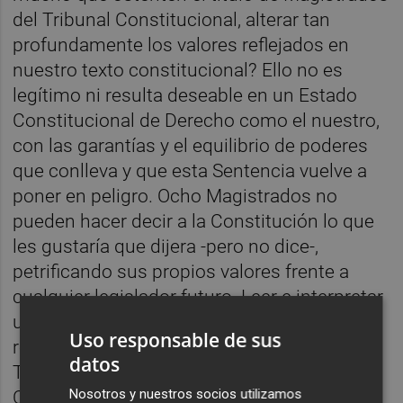
del Tribunal Constitucional, alterar tan
profundamente los valores reflejados en
nuestro texto constitucional? Ello no es
legítimo ni resulta deseable en un Estado
Constitucional de Derecho como el nuestro,
con las garantías y el equilibrio de poderes
que conlleva y que esta Sentencia vuelve a
poner en peligro. Ocho Magistrados no
pueden hacer decir a la Constitución lo que
les gustaría que dijera -pero no dice-,
petrificando sus propios valores frente a
cualquier legislador futuro. Leer e interpretar
un texto es esencialmente distinto a
Uso responsable de sus
reelaborarlo: esto último es algo que el
datos
Tribunal Constitucional, sometido a la
Nosotros y nuestros socios utilizamos
Constitución, no puede hacer.