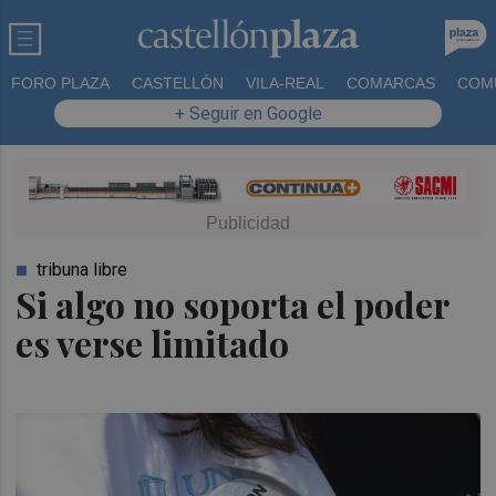
FORO PLAZA
CASTELLÓN
VILA-REAL
COMARCAS
COM
+ Seguir en Google
tribuna libre
Si algo no soporta el poder
es verse limitado