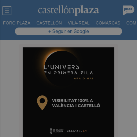
FORO PLAZA
CASTELLÓN
VILA-REAL
COMARCAS
COM
+ Seguir en Google