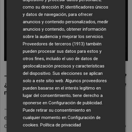
como su dirección IP, identificadores únicos
y datos de navegación, para ofrecer
anuncios y contenido personalizados, medir
anuncios y contenido, obtener información
sobre la audiencia y mejorar los servicios.
Proveedores de terceros (1913)
también
pueden procesar sus datos para estos y
otros fines, incluido el uso de datos de
geolocalización precisos y características
del dispositivo. Sus elecciones se aplican
— ¿Ha sido fructífero ese proceso creativo?
solo a este sitio web. Algunos proveedores
¿Qué has querido ofrecer al público en este
pueden basarse en el interés legítimo en
nuevo disco?
lugar del consentimiento; tiene derecho a
oponerse en
Configuración de publicidad
.
— Para mí, ha sido un proceso de
Puede retirar su consentimiento en
entendimiento y aceptación personal. Un
cualquier momento en
Configuración de
cookies
.
Política de privacidad
cambio de ciclo, por así decirlo. Nunca suelo