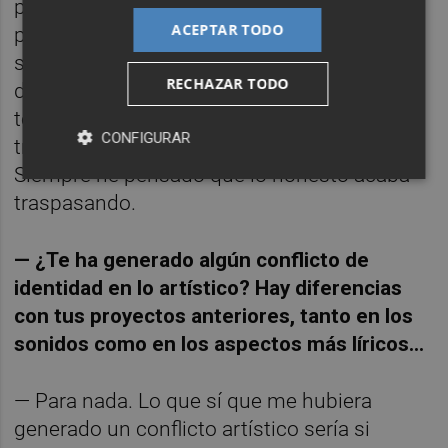
pensar qué quiero ofrecer (evidentemente,
ACEPTAR TODO
puede ser algo que ahonda en el
subconsciente), sino que la identidad y
RECHAZAR TODO
discurso se van dando de una forma
totalmente espontánea y orgánica, y eso va
CONFIGURAR
trazando el propósito final del álbum.
Siempre he pensado que lo honesto acaba
traspasando.
— ¿Te ha generado algún conflicto de
identidad en lo artístico? Hay diferencias
con tus proyectos anteriores, tanto en los
sonidos como en los aspectos más líricos…
— Para nada. Lo que sí que me hubiera
generado un conflicto artístico sería si