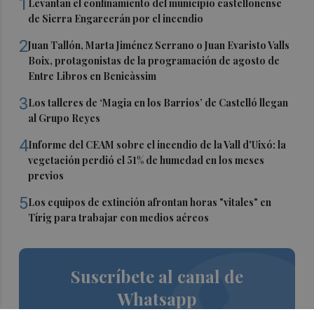
1
Levantan el confinamiento del municipio castellonense
de Sierra Engarcerán por el incendio
2
Juan Tallón, Marta Jiménez Serrano o Juan Evaristo Valls
Boix, protagonistas de la programación de agosto de
Entre Libros en Benicàssim
3
Los talleres de ‘Magia en los Barrios’ de Castelló llegan
al Grupo Reyes
4
Informe del CEAM sobre el incendio de la Vall d'Uixó: la
vegetación perdió el 51% de humedad en los meses
previos
5
Los equipos de extinción afrontan horas "vitales" en
Tírig para trabajar con medios aéreos
Suscríbete al canal de
Whatsapp