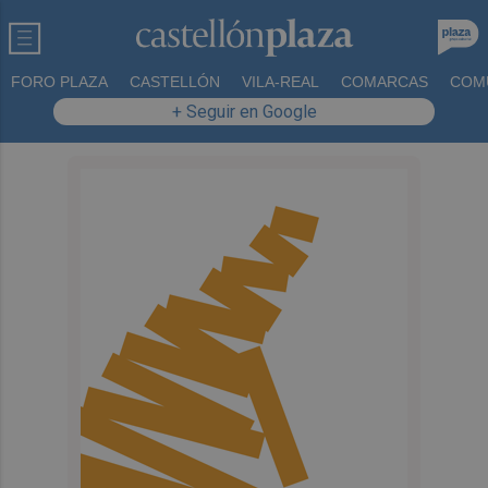
FORO PLAZA
CASTELLÓN
VILA-REAL
COMARCAS
COM
+ Seguir en Google