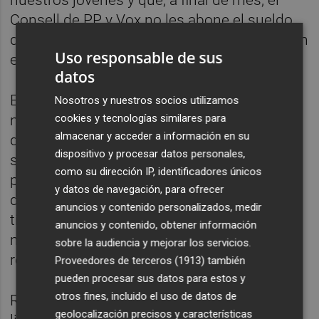
Consell de PP y Vox no les abone el sueldo
que se tienen ganado. No se puede jugar con
Uso responsable de sus
el pan de la gente”, ha afirmado Simó.
datos
El representante castellonense ha
Nosotros y nuestros socios utilizamos
manifestado que esta no es la primera vez
cookies y tecnologías similares para
almacenar y acceder a información en su
que el PP aboca la Generalitat “a la ruina” y
dispositivo y procesar datos personales,
son sus propios trabajadores "quienes lo
como su dirección IP, identificadores únicos
pagan sin cobrar". “En la última legislatura
y datos de navegación, para ofrecer
del PP en la Generalitat, con Alberto Fabra al
anuncios y contenido personalizados, medir
timón, vivimos una situación inédita hasta el
anuncios y contenido, obtener información
momento y que hoy se revive de forma más
sobre la audiencia y mejorar los servicios.
recrudecida”.
Proveedores de terceros (1913)
también
pueden procesar sus datos para estos y
otros fines, incluido el uso de datos de
Rafa Simó ha achacado los problemas de
geolocalización precisos y características