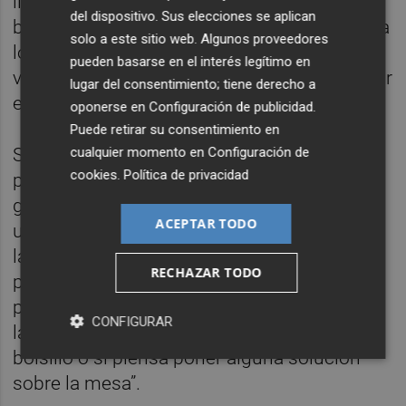
liquidez de la administración valenciana a la
del dispositivo. Sus elecciones se aplican
bajada masiva y sin justificar de impuestos a
solo a este sitio web. Algunos proveedores
los más ricos, una medida que, “como ya
pueden basarse en el interés legítimo en
vemos, está teniendo un impacto devastador
lugar del consentimiento; tiene derecho a
en los servicios públicos”.
oponerse en
Configuración de publicidad
.
Puede retirar su consentimiento en
cualquier momento en
Configuración de
Simó ha remarcado que “estamos ante las
cookies
.
Política de privacidad
primeras consecuencias de la nefasta
gestión de Mazón” y ha exigido “soluciones
ACEPTAR TODO
urgentes” a una situación “grave” que tiene a
la Generalitat “en un colapso sin
RECHAZAR TODO
precedentes”. El diputado socialista se ha
preguntado si el presidente del PP “pagará
CONFIGURAR
las nóminas y ayudas pendientes de su
bolsillo o si piensa poner alguna solución
sobre la mesa”.