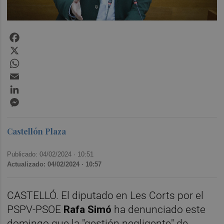
Facebook
X
WhatsApp
Email
LinkedIn
Messenger
Castellón Plaza
Publicado: 04/02/2024 ·
10:51
Actualizado: 04/02/2024 · 10:57
CASTELLÓ. El diputado en Les Corts por el
PSPV-PSOE
Rafa Simó
ha denunciado este
domingo que la "gestión negligente" de