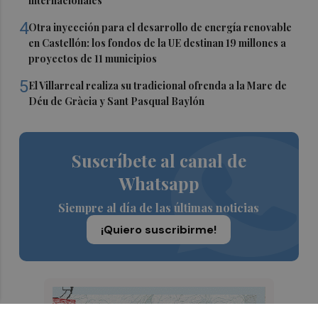
internacionales
4
Otra inyección para el desarrollo de energía renovable
en Castellón: los fondos de la UE destinan 19 millones a
proyectos de 11 municipios
5
El Villarreal realiza su tradicional ofrenda a la Mare de
Déu de Gràcia y Sant Pasqual Baylón
Suscríbete al canal de
Whatsapp
Siempre al día de las últimas noticias
¡Quiero suscribirme!