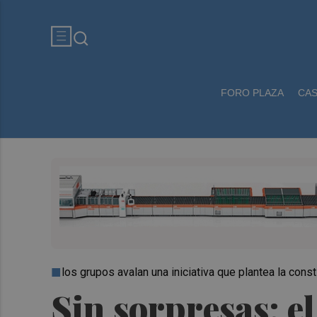
FORO PLAZA
CA
los grupos avalan una iniciativa que plantea la con
Sin sorpresas: e