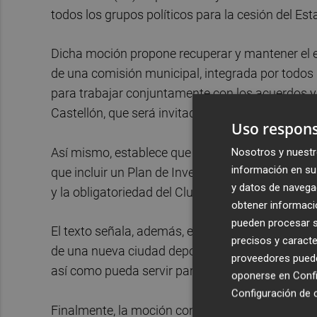
todos los grupos políticos para la cesión del Est
Dicha moción propone recuperar y mantener el es
de una comisión municipal, integrada por todos l
para trabajar conjuntamente con los acuerdos y
Castellón, que será invitado a esa comisión, cu
Uso respons
Así mismo, establece que los acuerdos de cesión
Nosotros y nuestr
información en su 
que incluir un Plan de Inversiones por parte de
y datos de navega
y la obligatoriedad del Club de rendir cuentas d
obtener informació
pueden procesar su
El texto señala, además, el compromiso de facilit
precisos y caracte
de una nueva ciudad deportiva para el fútbol bas
proveedores pueden
así como pueda servir para interrelacionarse con 
oponerse en
Confi
Configuración de 
Finalmente, la moción contempla que el Ayunt