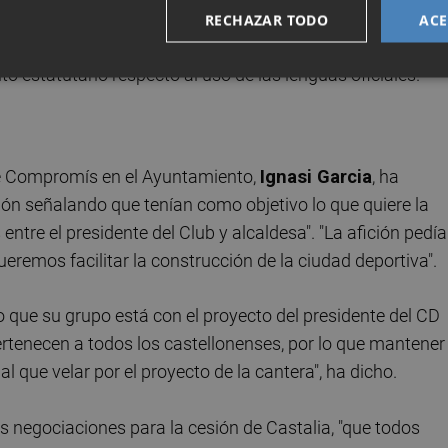
 Castalia sea un espacio sin violencia, de respeto entre
RECHAZAR TODO
ACE
zarán los valores de la inclusión social y la igualdad, si
 estatutario respecto al uso de las lenguas oficiales.
 de Compromís en el Ayuntamiento,
Ignasi Garcia
, ha
ción señalando que tenían como objetivo lo que quiere la
entre el presidente del Club y alcaldesa". "La afición pedía
remos facilitar la construcción de la ciudad deportiva".
o que su grupo está con el proyecto del presidente del CD
pertenecen a todos los castellonenses, por lo que mantener
l que velar por el proyecto de la cantera", ha dicho.
s negociaciones para la cesión de Castalia, "que todos