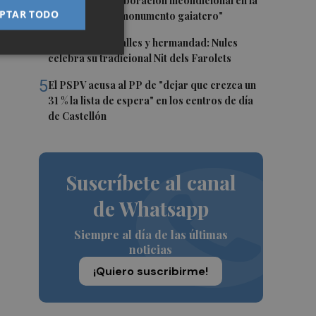
Gaiates su "colaboración incondicional en la
PTAR TODO
promoción del monumento gaiatero"
n
4
Talleres, pasacalles y hermandad: Nules
celebra su tradicional Nit dels Farolets
5
El PSPV acusa al PP de "dejar que crezca un
31 % la lista de espera" en los centros de día
de Castellón
Suscríbete al canal
de Whatsapp
Siempre al día de las últimas
noticias
¡Quiero suscribirme!