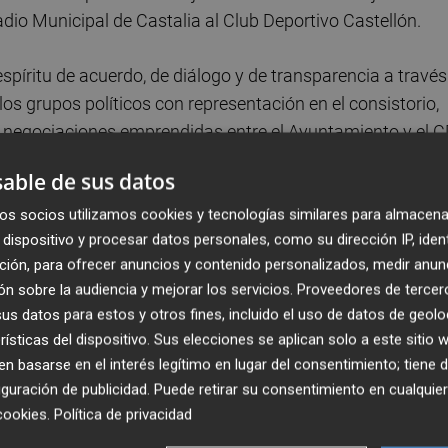
adio Municipal de Castalia al Club Deportivo Castellón.
píritu de acuerdo, de diálogo y de transparencia a través
os grupos políticos con representación en el consistorio,
 negociaciones emprendidas entre el Ayuntamiento y el 
ando se considere necesario.
able de sus datos
 de un bien municipal como es el Estadio Castalia tendrá
os socios utilizamos cookies y tecnologías similares para almacena
dispositivo y procesar datos personales, como su dirección IP, iden
l Club, así como una comisión de seguimiento de la conces
ción, para ofrecer anuncios y contenido personalizados, medir anun
el cumplimiento de las cláusulas, ante el Ayuntamiento.
n sobre la audiencia y mejorar los servicios.
Proveedores de tercer
s datos para estos y otros fines, incluido el uso de datos de geolo
ar al CD Castellón el impulso, adquisición y regularizació
rísticas del dispositivo. Sus elecciones se aplican solo a este sitio
e que pueda cubrir las necesidades de la cantera del Club
 basarse en el interés legítimo en lugar del consentimiento; tiene 
el resto de equipos de fútbol de la ciudad de Castelló.
guración de publicidad
. Puede retirar su consentimiento en cualqu
cookies
.
Política de privacidad
amiento se compromete de la mano del CD Castellón, com