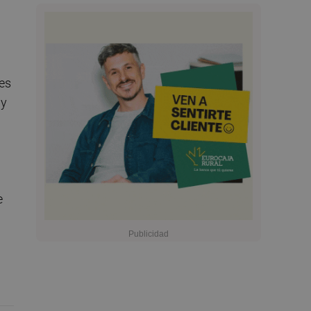
 es
 y
e