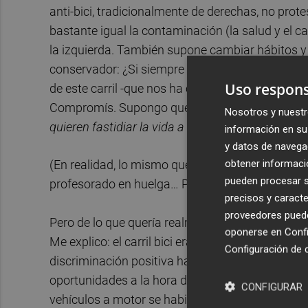
anti-bici, tradicionalmente de derechas, no prot
bastante igual la contaminación (la salud y el c
la izquierda. También supone cambiar hábitos y 
conservador: ¿Si siempre se ha hecho así, por 
Uso respons
de este carril -que nos ha convertido en una ciu
Compromís. Supongo que manifestaciones y una
Nosotros y nuestr
quieren fastidiar la vida a la gente de bien que 
información en su 
y datos de navega
obtener informació
(En realidad, lo mismo que pasa con la LOMLOE, 
pueden procesar su
profesorado en huelga… Por desgracia, del secta
precisos y caracte
proveedores pueden
Pero de lo que quería realmente hablar es de que el
oponerse en
Confi
Me explico: el carril bici era necesario para camb
Configuración de 
discriminación positiva hacia un vehículo margi
oportunidades a la hora de elegir un medio de tra
CONFIGURAR
vehículos a motor se habitúen a la coexistencia 