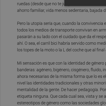
ruedas (desde que no te juegas la vida cada vez
ahorro familiar, vida menos sedentaria, bajada 
Pero la utopía sería que, cuando la convivencia en
todos los medios de transporte convivan en armo
pasarán a su lado con el cuidado que da el resp
ahí. O sea, el carril bici habría servido como med
los topes de la moto o la L del coche que al fina
Mi sensación es que con la identidad de género 
banderas: agénero, bigénero, cisgénero, fluido, i
ahora necesarias de la misma forma que lo es el 
nivel las identidades tradicionales y otras mino
mentalidad de la gente. De hacer pedagogía. Por
etiqueta ninguna. Que cada cual sea, vista y se 
estereotipos de género como las sociedades gl