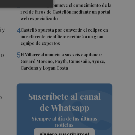
 en
3
PortCastelló promueve el conocimiento de la
red de faros de Castellón mediante un portal
web especializado
4
i y
Castelló apuesta por convertir el eclipse en
un referente científico: recibirá a un gran
equipo de expertos
5
El Villarreal anuncia a sus seis capitanes:
 o
Gerard Moreno, Foyth, Comesaña, Ayoze,
Cardona y Logan Costa
Suscríbete al canal
o
de Whatsapp
Siempre al día de las últimas
noticias
¡Quiero suscribirme!