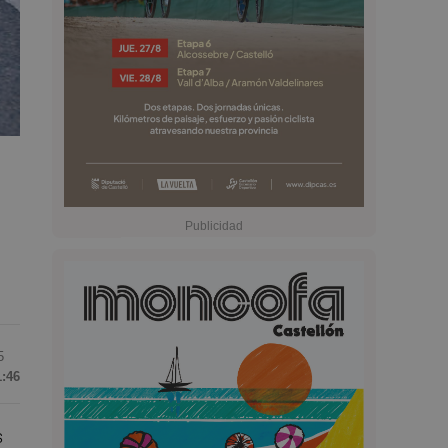
5
1:46
s