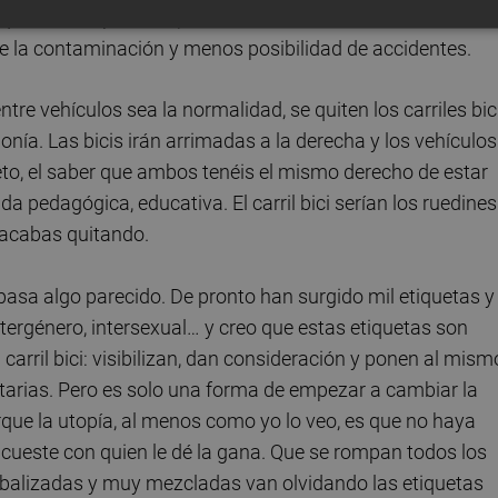
 que sales a pedalear). Este cambio de hábitos se traduce
de la contaminación y menos posibilidad de accidentes.
tre vehículos sea la normalidad, se quiten los carriles bic
nía. Las bicis irán arrimadas a la derecha y los vehículos
eto, el saber que ambos tenéis el mismo derecho de estar
ida pedagógica, educativa. El carril bici serían los ruedines
l acabas quitando.
pasa algo parecido. De pronto han surgido mil etiquetas y
ntergénero, intersexual… y creo que estas etiquetas son
carril bici: visibilizan, dan consideración y ponen al mism
ritarias. Pero es solo una forma de empezar a cambiar la
que la utopía, al menos como yo lo veo, es que no haya
acueste con quien le dé la gana. Que se rompan todos los
obalizadas y muy mezcladas van olvidando las etiquetas