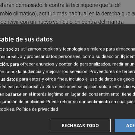
estaran demasiado. Ir contra la bici supone que te dé
ambio climático), actitud más habitual en la derecha que e
convivir con un nuevo vehículo, en contra del mantra
qué cambiarlo? Me pregunto qué hubiese pasado si las obr
able de sus datos
dad moderna y envidiada- las hubiese iniciado el PSOE o
 potente oposición contra los
rojos perroflautas que nos
os socios utilizamos cookies y tecnologías similares para almacena
levanta España.
O yo qué sé.
dispositivo y procesar datos personales, como su dirección IP, iden
ción, para ofrecer anuncios y contenido personalizados, medir anun
n sobre la audiencia y mejorar los servicios.
Proveedores de tercer
que de haber sido hecha por la derecha tendría al
s datos para estos y otros fines, incluido el uso de datos de geolo
rismo no se salva nadie)
rísticas del dispositivo. Sus elecciones se aplican solo a este sitio
 basarse en el interés legítimo en lugar del consentimiento; tiene 
 mejor futuro del carril bici sería acabar con el carril bici
guración de publicidad
. Puede retirar su consentimiento en cualqu
iar nuestra forma de entender la ciudad. El carril bici es la
cookies
.
Política de privacidad
nado. Es la ley cremallera que permite igualdad de
nsporte u otro. El carril bici está consiguiendo que los
RECHAZAR TODO
ACE
con las bicicletas y que mucha gente se pase a las dos