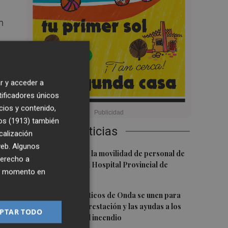
n
as
r y acceder a
tificadores únicos
cios y contenido,
os (1913)
también
Últimas Noticias
calización
 web. Algunos
1
CCOO denuncia la movilidad de personal de
derecho a
.
enfermería en el Hospital Provincial de
ier momento en
Castellón
2
Los grupos políticos de Onda se unen para
impulsar la reforestación y las ayudas a los
PTAR TODO
afectados por el incendio