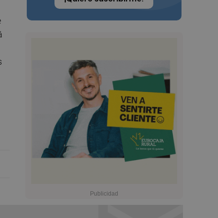
e
á
s