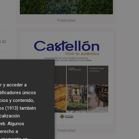
3:42
a
r y acceder a
tificadores únicos
cios y contenido,
os (1913)
también
calización
 web. Algunos
derecho a