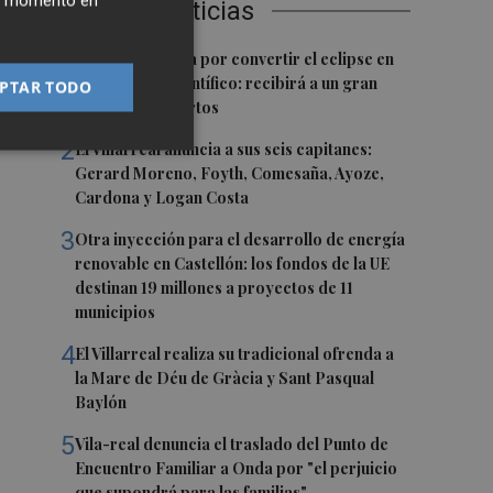
ier momento en
Últimas Noticias
1
Castelló apuesta por convertir el eclipse en
un referente científico: recibirá a un gran
PTAR TODO
equipo de expertos
2
El Villarreal anuncia a sus seis capitanes:
Gerard Moreno, Foyth, Comesaña, Ayoze,
Cardona y Logan Costa
3
Otra inyección para el desarrollo de energía
renovable en Castellón: los fondos de la UE
destinan 19 millones a proyectos de 11
municipios
4
El Villarreal realiza su tradicional ofrenda a
la Mare de Déu de Gràcia y Sant Pasqual
Baylón
5
Vila-real denuncia el traslado del Punto de
Encuentro Familiar a Onda por "el perjuicio
que supondrá para las familias"