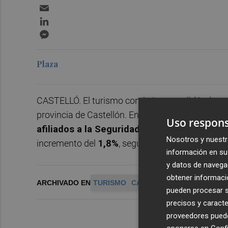
Email
LinkedIn
Messenger
Plaza
CASTELLÓ. El turismo continúa consolidándose 
provincia de Castellón. En abril de 2026, las act
Uso respons
afiliados a la Seguridad Social
, lo que supon
Nosotros y nuestr
incremento del
1,8%
, según los datos de la Teso
información en su 
y datos de navega
obtener informació
ARCHIVADO EN
TURISMO
CASTELLON
pueden procesar su
precisos y caracte
proveedores pueden