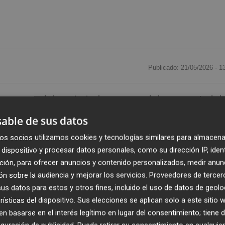
Publicado: 21/05/2026 ·
1
como uno de los principales motores de la economía de l
ividades vinculadas al sector alcanzaron los
33.524
able de sus datos
e
602 trabajadores más que un año antes
, un
os socios utilizamos cookies y tecnologías similares para almacena
rería General de la Seguridad Social.
dispositivo y procesar datos personales, como su dirección IP, iden
ción, para ofrecer anuncios y contenido personalizados, medir anun
n sobre la audiencia y mejorar los servicios.
Proveedores de tercer
s datos para estos y otros fines, incluido el uso de datos de geolo
rísticas del dispositivo. Sus elecciones se aplican solo a este sitio
 basarse en el interés legítimo en lugar del consentimiento; tiene 