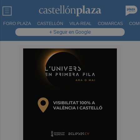
FORO PLAZA
CASTELLÓN
VILA-REAL
COMARCAS
COM
+ Seguir en Google