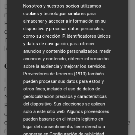
Dado que estos lotes son vendidos en
Nosotros y nuestros socios utilizamos
cookies y tecnologías similares para
nombre y por cuenta de la Oficina de
almacenar y acceder a información en su
Recuperación y Gestión de Activos (ORGA)
dispositivo y procesar datos personales,
del Ministerio de Justicia, no se repercutirá
como su dirección IP, identificadores únicos
IVA al comprador en la transmisión de los
y datos de navegación, para ofrecer
lotes.
anuncios y contenido personalizados, medir
anuncios y contenido, obtener información
Caballos con prestigio
sobre la audiencia y mejorar los servicios.
Proveedores de terceros (1913)
también
Las 3 yeguas de pura raza española están
pueden procesar sus datos para estos y
registradas en ANCCE -Real Asociación
otros fines, incluido el uso de datos de
Nacional de Criadores de Caballos de Pura
geolocalización precisos y características
del dispositivo. Sus elecciones se aplican
Raza Española- y poseen unos orígenes
solo a este sitio web. Algunos proveedores
contrastados y vinculados a una yeguada
pueden basarse en el interés legítimo en
como la de María Fernanda de la Escalera, de
lugar del consentimiento; tiene derecho a
reconocido prestigio en el circuito ganadero
oponerse en
Configuración de publicidad
.