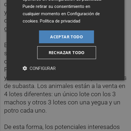
del Pura Raza Española. En el caso de las
Puede retirar su consentimiento en
yeguas reproductoras, cuentan con varios
cualquier momento en
Configuración de
descendientes inscritos en el libro
cookies
.
Política de privacidad
genealógico de Ancce.
ACEPTAR TODO
En concreto, la yegua 'Mesonera XXIX' ha
sido campeona del mundo en cobras como
RECHAZAR TODO
caballo pre, en concreto entre 2013 y 2016.
CONFIGURAR
Para gestionar su venta, los 9 caballos están
ya en comercialización en Escrapalia a través
de subasta. Los animales están a la venta en
4 lotes diferentes: un único lote con los 3
machos y otros 3 lotes con una yegua y un
potro cada uno.
De esta forma, los potenciales interesados