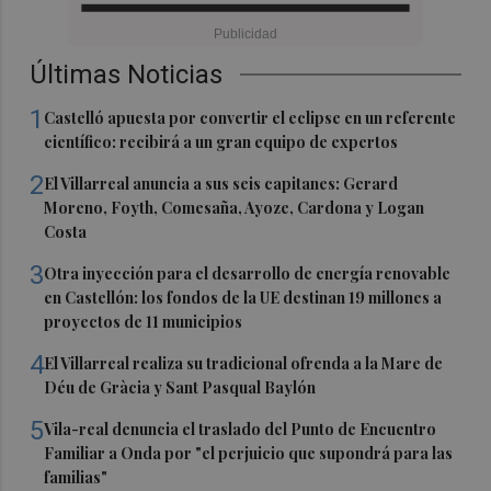
Últimas Noticias
1
Castelló apuesta por convertir el eclipse en un referente
científico: recibirá a un gran equipo de expertos
2
El Villarreal anuncia a sus seis capitanes: Gerard
Moreno, Foyth, Comesaña, Ayoze, Cardona y Logan
Costa
3
Otra inyección para el desarrollo de energía renovable
en Castellón: los fondos de la UE destinan 19 millones a
proyectos de 11 municipios
4
El Villarreal realiza su tradicional ofrenda a la Mare de
Déu de Gràcia y Sant Pasqual Baylón
5
Vila-real denuncia el traslado del Punto de Encuentro
Familiar a Onda por "el perjuicio que supondrá para las
familias"