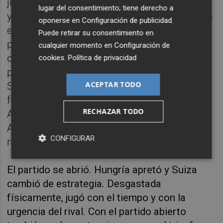
juego. Con los cambios y mayor aceleración
lugar del consentimiento; tiene derecho a
y atrevimiento, Hungría se dio cuenta de que
oponerse en
Configuración de publicidad
.
el partido podía ser suyo. Varga amenazó
Puede retirar su consentimiento en
primero en un centro de Roland Sallai que
cualquier momento en
Configuración de
cabeceó fuera por poco. Y en el 66 no
cookies
.
Política de privacidad
perdonó. Sallai encontró a Dominik
ACEPTAR TODO
Szoboszlai. El centrocampista del Liverpool
fue preciso. Mandó un buen pase al área.
RECHAZAR TODO
Apareció Barnabás Varga, que se anticipó a
Abebischer para marcar y estrechar el
CONFIGURAR
resultado.
El partido se abrió. Hungría apretó y Suiza
cambió de estrategia. Desgastada
físicamente, jugó con el tiempo y con la
urgencia del rival. Con el partido abierto