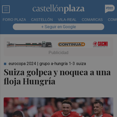
FORO PLAZA
CASTELLÓN
VILA-REAL
COMARCAS
COM
+ Seguir en Google
eurocopa 2024 | grupo a-hungría 1-3 suiza
Suiza golpea y noquea a una
floja Hungría