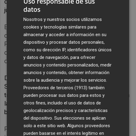
Uso responsable de sus
diferencia estaba en el acierto. Lo tuvo Suiza
datos
justo antes del intermedio.
Nosotros y nuestros socios utilizamos
En otro gran error defensivo, en cadena, del
cookies y tecnologías similares para
almacenar y acceder a información en su
cuadro de Marco Rossi. Xhaka encontró a
dispositivo y procesar datos personales,
Remo Freuler, que centró a Aebisher que,
como su dirección IP, identificadores únicos
desde el borde del área, ejecutó un preciso
y datos de navegación, para ofrecer
disparo imposible para Gulacsi.
anuncios y contenido personalizados, medir
anuncios y contenido, obtener información
Desnivelado notablemente, con dos goles,
sobre la audiencia y mejorar los servicios.
Suiza afrontó con cierta relajación el choque
Proveedores de terceros (1913)
también
tras el intermedio, aunque pudo sentenciar en
pueden procesar sus datos para estos y
la primera acción de la segunda parte con un
otros fines, incluido el uso de datos de
geolocalización precisos y características
balón que echó fuera Kwadwio Diah.
del dispositivo. Sus elecciones se aplican
solo a este sitio web. Algunos proveedores
Pero todo cambió a partir de la hora de
pueden basarse en el interés legítimo en