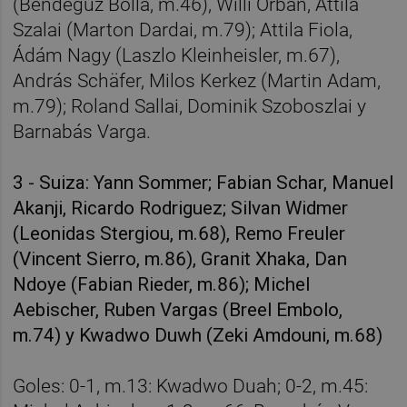
(Bendeguz Bolla, m.46), Willi Orbán, Attila
Szalai (Marton Dardai, m.79); Attila Fiola,
Ádám Nagy (Laszlo Kleinheisler, m.67),
András Schäfer, Milos Kerkez (Martin Adam,
m.79); Roland Sallai, Dominik Szoboszlai y
Barnabás Varga.
3 - Suiza: Yann Sommer; Fabian Schar, Manuel
Akanji, Ricardo Rodriguez; Silvan Widmer
(Leonidas Stergiou, m.68), Remo Freuler
(Vincent Sierro, m.86), Granit Xhaka, Dan
Ndoye (Fabian Rieder, m.86); Michel
Aebischer, Ruben Vargas (Breel Embolo,
m.74) y Kwadwo Duwh (Zeki Amdouni, m.68)
Goles: 0-1, m.13: Kwadwo Duah; 0-2, m.45: