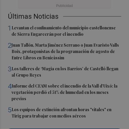
Últimas Noticias
1
Levantan el confinamiento del municipio castellonense
de Sierra Engarcerán por el incendio
2
Juan Tallón, Marta Jiménez Serrano o Juan Evaristo Valls
Boix, protagonistas de la programación de agosto de
Entre Libros en Benicàssim
3
Los talleres de ‘Magia en los Barrios’ de Castelló llegan
al Grupo Reyes
4
Informe del CEAM sobre el incendio de la Vall d'Uixó: la
vegetación perdió el 51% de humedad en los meses
previos
5
Los equipos de extinción afrontan horas "vitales" en
Tírig para trabajar con medios aéreos