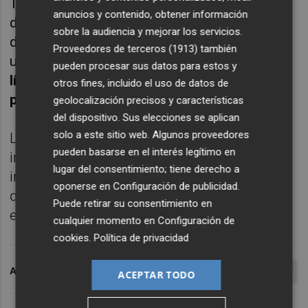
Thyssenkrupp llevó a cabo un análisis
anuncios y contenido, obtener información
detallado de la rentabilidad de las diez líneas
sobre la audiencia y mejorar los servicios.
de galvanizado existentes en todas sus
Proveedores de terceros (1913)
también
ubicaciones y
concluyó que el cierre de la
pueden procesar sus datos para estos y
línea de Sagunto es "inevitable" desde una
otros fines, incluido el uso de datos de
perspectiva económica y de mercado
.
geolocalización precisos y características
del dispositivo. Sus elecciones se aplican
solo a este sitio web. Algunos proveedores
La capacidad de la línea ya está
pueden basarse en el interés legítimo en
infrautilizada, una tendencia que se
lugar del consentimiento; tiene derecho a
intensificará a corto plazo, lo que supone
oponerse en
Configuración de publicidad
.
que no será posible operar la línea de forma
Puede retirar su consentimiento en
económica en un futuro próximo.
cualquier momento en
Configuración de
cookies
.
Política de privacidad
ARCHIVADO EN
THYSSENKRUPP
THYSSENKRUPP GALMED
ACEPTAR TODO