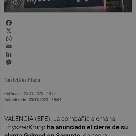
Facebook
X
WhatsApp
Email
LinkedIn
Messenger
Castellón Plaza
Publicado: 23/11/2023 ·
19:03
Actualizado: 23/11/2023 · 19:04
VALÈNCIA (EFE). La compañía alemana
ThyssenKrupp
ha anunciado el cierre de su
planta Galmed en Sagunto
, de acero