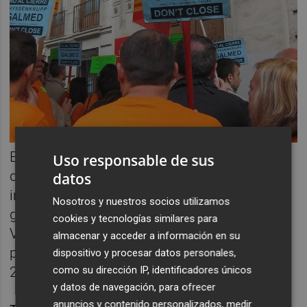
En este sentido, señala que la cualificación
Uso responsable de sus
de la plantilla de Galmed "resulta muy
datos
interesante" para las vacantes de la
Nosotros y nuestros socios utilizamos
gigafactoría, una planta del grupo
cookies y tecnologías similares para
Volkswagen que comenzará a construirse a
almacenar y acceder a información en su
principios de 2024 con vistas a producir en
dispositivo y procesar datos personales,
como su dirección IP, identificadores únicos
2026.
y datos de navegación, para ofrecer
anuncios y contenido personalizados, medir