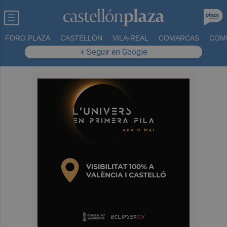
FORO PLAZA
CASTELLÓN
VILA-REAL
COMARCAS
COM
+ Seguir en Google