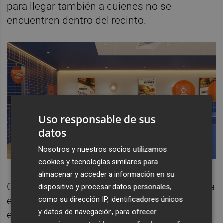
para llegar también a quienes no se
encuentren dentro del recinto.
Uso responsable de sus
datos
Nosotros y nuestros socios utilizamos
cookies y tecnologías similares para
almacenar y acceder a información en su
Como novedad, se ha habilitado una ventana
dispositivo y procesar datos personales,
como su dirección IP, identificadores únicos
exterior de venta que permitirá disfrutar de
y datos de navegación, para ofrecer
este clásico desde fuera, ampliando así la