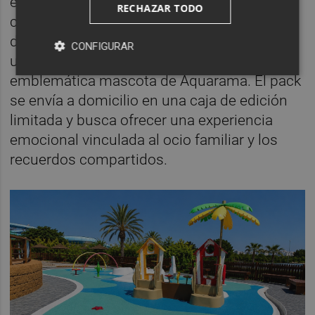
experiencia en un regalo diferente para
RECHAZAR TODO
compartir en familia. Entre las novedades
destaca el nuevo “Pack Bartola”, que incluye
CONFIGURAR
una entrada y un peluche de Bartola, la
emblemática mascota de Aquarama. El pack
se envía a domicilio en una caja de edición
limitada y busca ofrecer una experiencia
emocional vinculada al ocio familiar y los
recuerdos compartidos.