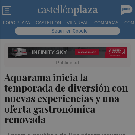
FORO PLAZA
CASTELLÓN
VILA-REAL
COMARCAS
COM
+ Seguir en Google
Aquarama inicia la
temporada de diversión con
nuevas experiencias y una
oferta gastronómica
renovada