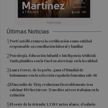
Últimas Noticias
1
PortCastelló renueva la certificación como entidad
responsable en conciliación laboral y familiar
2
Psicología, Educación Infantil o Inteligencia Artificial:
Onda planifica con la Uned su aterrizaje en la localidad
3
Laura Ferrer, de Segorbe, gana el Mundial de
balonmano con la selección española femenina sub-18
4
El incendio de Tírig evoluciona favorablemente tras
calcinar 810 hectáreas: 21 medios aéreos trabajan en la
extinción
5
El coste de la vivienda: 1.338 € netos al mes, el salario