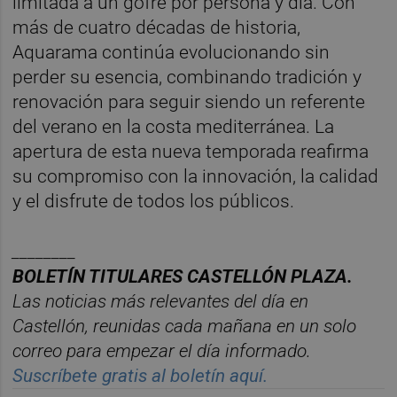
limitada a un gofre por persona y día. Con
más de cuatro décadas de historia,
Aquarama continúa evolucionando sin
perder su esencia, combinando tradición y
renovación para seguir siendo un referente
del verano en la costa mediterránea. La
apertura de esta nueva temporada reafirma
su compromiso con la innovación, la calidad
y el disfrute de todos los públicos.
________
BOLET
Í
N TITULARES CASTELL
ÓN PLAZA.
Las noticias m
á
s relevantes del d
í
a en
Castelló
n, reunidas cada ma
ñana en un solo
correo para empezar el d
í
a informado.
Suscr
í
bete gratis al bolet
í
n aqu
í.