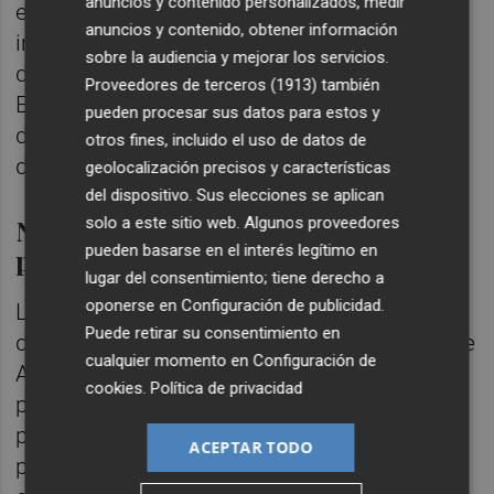
anuncios y contenido personalizados, medir
experiencia Aquarama más allá de sus
anuncios y contenido, obtener información
instalaciones y ofreciendo un nuevo punto
sobre la audiencia y mejorar los servicios.
de encuentro para visitantes y público local.
Proveedores de terceros (1913)
también
Esta opción de recogida en ventanilla estará
pueden procesar sus datos para estos y
disponible de 13.30 a 20.00 horas todos los
otros fines, incluido el uso de datos de
días de la temporada.
geolocalización precisos y características
del dispositivo. Sus elecciones se aplican
Nuevos servicios y experiencias
solo a este sitio web. Algunos proveedores
pueden basarse en el interés legítimo en
para el visitante
lugar del consentimiento; tiene derecho a
oponerse en
Configuración de publicidad
.
La venta online de entradas ya está
Puede retirar su consentimiento en
disponible a través de la nueva web oficial de
cualquier momento en
Configuración de
Aquarama. Los usuarios podrán adquirir
cookies
.
Política de privacidad
pases diarios con un 15% de descuento y
planificar su visita con mayor comodidad. El
ACEPTAR TODO
parque también apuesta por convertir la