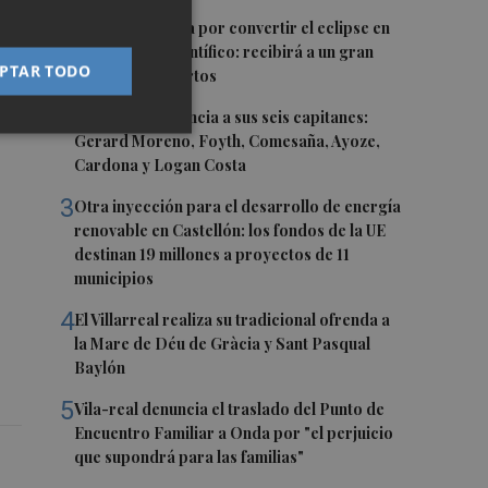
1
Castelló apuesta por convertir el eclipse en
ra
un referente científico: recibirá a un gran
PTAR TODO
equipo de expertos
2
El Villarreal anuncia a sus seis capitanes:
Gerard Moreno, Foyth, Comesaña, Ayoze,
Cardona y Logan Costa
3
Otra inyección para el desarrollo de energía
renovable en Castellón: los fondos de la UE
destinan 19 millones a proyectos de 11
municipios
4
El Villarreal realiza su tradicional ofrenda a
la Mare de Déu de Gràcia y Sant Pasqual
Baylón
5
Vila-real denuncia el traslado del Punto de
Encuentro Familiar a Onda por "el perjuicio
que supondrá para las familias"