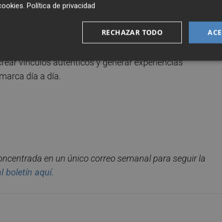
cookies
.
Política de privacidad
 salida y jugar sobre el mismo césped en el que anoche los
iga convierten la jornada en una experiencia inolvidable pa
RECHAZAR TODO
ACE
ento continúa en el restaurante
El Ceramista
, dentro del
n comparten un ambiente distendido y cercano. Con esta
crear vínculos auténticos y generar experiencias
marca día a día.
concentrada en un
ú
nico
correo semanal para seguir la
al
bolet
í
n
aqu
í
.