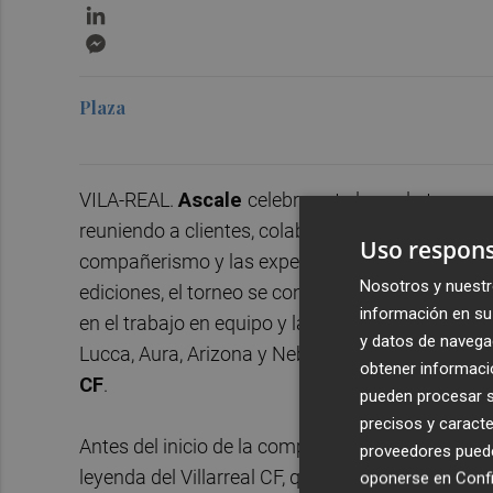
LinkedIn
Messenger
Plaza
VILA-REAL.
Ascale
celebra este lunes la tercera
reuniendo a clientes, colaboradores y amigos de
Uso respons
compañerismo y las experiencias compartidas son
Nosotros y nuestr
ediciones, el torneo se consolida como una cita 
información en su 
en el trabajo en equipo y la cercanía. Diez equ
y datos de navega
Lucca, Aura, Arizona y Nebula— saltan al campo 
obtener informació
CF
.
pueden procesar su
precisos y caracte
Antes del inicio de la competición, los asisten
proveedores pueden
leyenda del Villarreal CF, quien comparte su visió
oponerse en
Confi