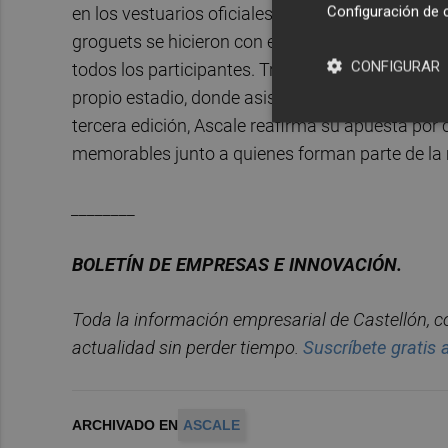
Configuración de 
en los vestuarios oficiales, recorrer el túnel de
groguets se hicieron con el tercer puesto de la L
CONFIGURAR
todos los participantes. Tras los partidos, el ev
propio estadio, donde asistentes y organizació
tercera edición, Ascale reafirma su apuesta por 
memorables junto a quienes forman parte de la 
________
BOLET
ÍN DE EMPRESAS E INNOVACIÓN.
Toda la información empresarial de Castellón, 
actualidad sin perder tiempo.
Suscr
í
bete
gratis 
ARCHIVADO EN
ASCALE