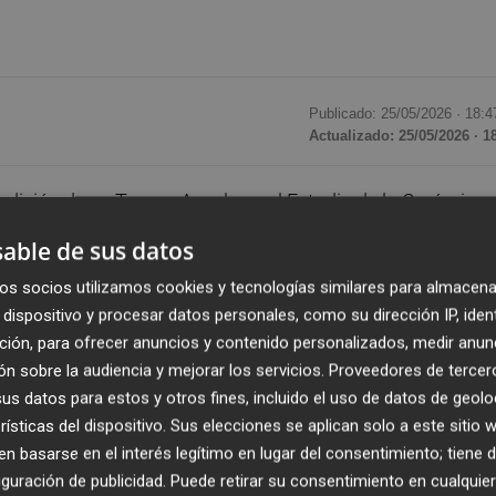
Publicado: 25/05/2026 ·
18:4
Actualizado: 25/05/2026 · 1
 edición de su Torneo Ascale en el Estadio de la Cerámica,
 la marca en una jornada donde el deporte, el
able de sus datos
 los grandes protagonistas. Tras el éxito de las anterio
os socios utilizamos cookies y tecnologías similares para almacena
especial para la compañía, reflejando una filosofía basad
dispositivo y procesar datos personales, como su dirección IP, iden
ipos —Mystic, Savanna, Apennino, Foresta, Armani, Amaya,
ción, para ofrecer anuncios y contenido personalizados, medir anun
para vivir una experiencia única en el hogar del
Villarreal
n sobre la audiencia y mejorar los servicios.
Proveedores de tercer
s datos para estos y otros fines, incluido el uso de datos de geolo
rísticas del dispositivo. Sus elecciones se aplican solo a este sitio
tes reciben unas palabras motivadoras de
Marcos Senna
,
 basarse en el interés legítimo en lugar del consentimiento; tiene 
n sobre el esfuerzo, la pasión y el valor del equipo. Vestirs
guración de publicidad
. Puede retirar su consentimiento en cualqu