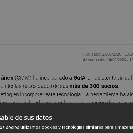
Publicado: 18/06/2026 ·
10:2
Actualizado: 18/06/2026 · 1
ráneo
(CMM) ha incorporado a
GuIA
, un asistente virtual
atender las necesidades de sus
más de 300 socios
,
eting en incorporar esta tecnología. La herramienta ha si
iana especializada en tecnología e innovación digital, y su
aplicada, y fue presentada en la jornada '
El Marketing
able de sus datos
os socios utilizamos cookies y tecnologías similares para almacena