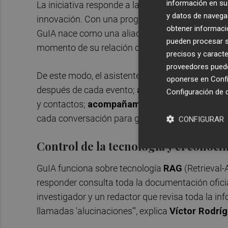
información en su 
La iniciativa responde a la apuesta del Club por
y datos de navega
innovación. Con una programación cada vez más
obtener informació
GuIA nace como una aliada para facilitarles el
a
pueden procesar su
momento de su relación con la organización. Y de
precisos y caracte
proveedores pueden
De este modo, el asistente está diseñado para cu
oponerse en
Confi
después de cada evento;
atención inmediata
a
Configuración de 
y contactos;
acompañamiento
a marcas y prof
cada conversación para generar inteligencia de 
CONFIGURAR
Control de la tecnología y el conoc
GuIA funciona sobre tecnología
RAG
(Retrieval-
responder consulta toda la documentación oficia
investigador y un redactor que revisa toda la inf
llamadas 'alucinaciones'", explica
Víctor Rodrí