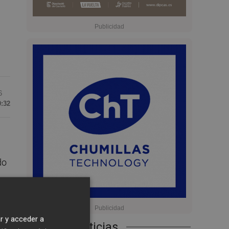
6
0:32
do
r y acceder a
Últimas Noticias