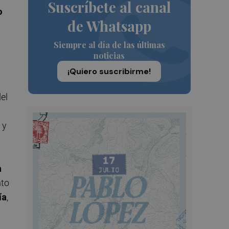
Suscríbete al canal
o
de Whatsapp
Siempre al día de las últimas
noticias
¡Quiero suscribirme!
el
 y
a
nto
ía
,