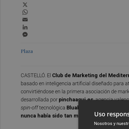
X
WhatsApp
Email
LinkedIn
Messenger
Plaza
CASTELLÓ. El
Club de Marketing del Mediter
basado en inteligencia artificial diseñado para 
convirtiéndose en la primera asociación de mark
desarrollada por
pinchaaqui.es
, agencia valenc
spin-off
tecnológica
Bluak
, especializada en IA 
Uso respons
nunca había sido tan mediterráneo'
.
Nosotros y nuestr