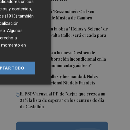
tificadores únicos
la
cios y contenido,
1
Culla estrena hui 'Ressonàncies', el seu
os (1913)
también
primer Festival de Música de Cambra
calización
ub.
2
Castelló acogerá la obra "Helios y Selene" de
 web. Algunos
la compañía Te Falta Calle: será creada para
derecho a
el eclipse
 y
ier momento en
os
3
Castelló traslada a la nueva Gestora de
Gaiates su "colaboración incondicional en la
promoción del monumento gaiatero"
PTAR TODO
4
Talleres, pasacalles y hermandad: Nules
celebra su tradicional Nit dels Farolets
5
El PSPV acusa al PP de "dejar que crezca un
31 % la lista de espera" en los centros de día
de Castellón