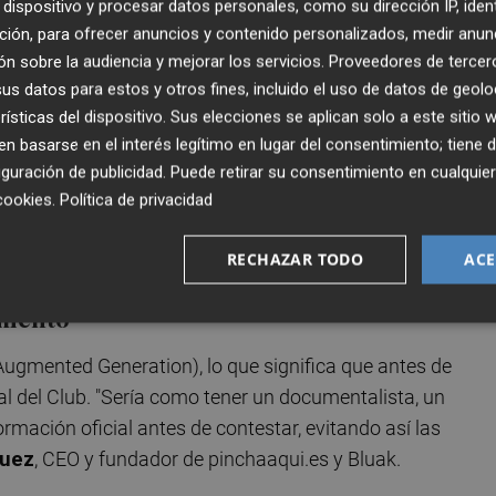
dispositivo y procesar datos personales, como su dirección IP, iden
 seguir mejorando la experiencia de sus socios a través de 
ción, para ofrecer anuncios y contenido personalizados, medir anun
 amplia y una red de socios en constante crecimiento,
n sobre la audiencia y mejorar los servicios.
Proveedores de tercer
cceso a la información
y acompañarles en cualquier
s datos para estos y otros fines, incluido el uso de datos de geolo
 esta forma, mejorar la experiencia de relación con el Cl
rísticas del dispositivo. Sus elecciones se aplican solo a este sitio
 basarse en el interés legítimo en lugar del consentimiento; tiene 
brir cuatro funciones principales:
soporte
antes, durante
guración de publicidad
. Puede retirar su consentimiento en cualqu
 socios con información operativa sobre cuotas, benefici
cookies
.
Política de privacidad
esionales interesados en asociarse; y
escucha activa
de
negocio útil para el CMM.
RECHAZAR TODO
ACE
imiento
Augmented Generation), lo que significa que antes de
l del Club. "Sería como tener un documentalista, un
ormación oficial antes de contestar, evitando así las
guez
, CEO y fundador de pinchaaqui.es y Bluak.