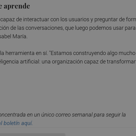
ue aprende
s capaz de interactuar con los usuarios y preguntar de for
ción de las conversaciones, que luego podemos usar para
sabel María.
e la herramienta en sí. "Estamos construyendo algo mucho
igencia artificial: una organización capaz de transformar
concentrada en un
ú
nico correo semanal para seguir la
l bolet
í
n aqu
í.