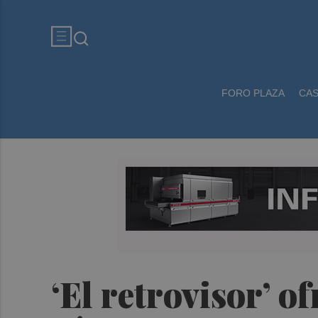
FORO PLAZA
CA
‘El retrovisor’ 