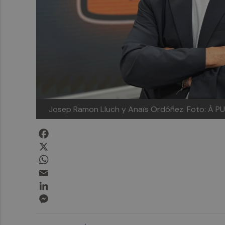
Josep Ramon Lluch y Anaïs Ordóñez.
Foto: À P
Facebook
X
WhatsApp
Email
LinkedIn
Messenger