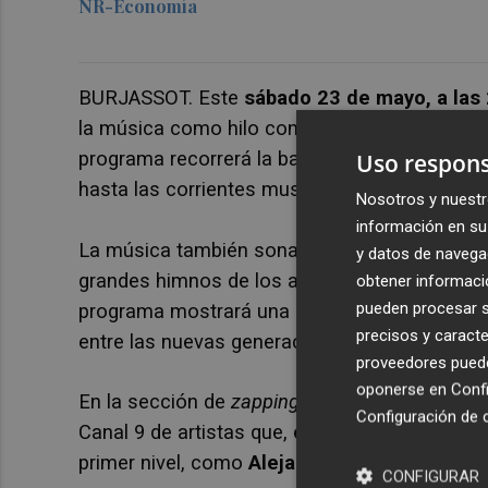
NR-Economía
BURJASSOT. Este
sábado 23 de mayo, a las
la música como hilo conductor para descubri
programa recorrerá la banda sonora de cuatro
Uso respons
hasta las corrientes musicales que ahora triu
Nosotros y nuestr
información en su 
La música también sonará en directo en el pla
y datos de navega
grandes himnos de los años 80 y 90, en un v
obtener informació
pueden procesar su
programa mostrará una sorprendente
exhibi
precisos y caracte
entre las nuevas generaciones que reivindica
proveedores pueden
oponerse en
Confi
En la sección de
zapping
, los espectadores r
Configuración de 
Canal 9 de artistas que, entonces, empezaban
primer nivel, como
Alejandro Sanz o Marta 
CONFIGURAR