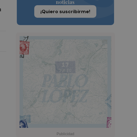
noticias
a
¡Quiero suscribirme!