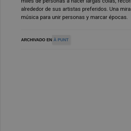
miles de personas a hacer largas colas, recor
alrededor de sus artistas preferidos. Una mira
música para unir personas y marcar épocas.
ARCHIVADO EN
À PUNT