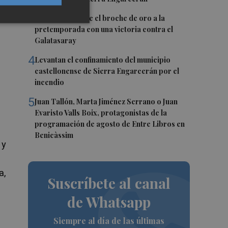
3
El Villarreal pone el broche de oro a la
pretemporada con una victoria contra el
Galatasaray
4
Levantan el confinamiento del municipio
castellonense de Sierra Engarcerán por el
incendio
5
Juan Tallón, Marta Jiménez Serrano o Juan
Evaristo Valls Boix, protagonistas de la
programación de agosto de Entre Libros en
Benicàssim
 y
a,
Suscríbete al canal
de Whatsapp
Siempre al día de las últimas