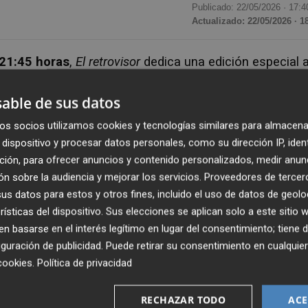
Publicado: 22/05/2026 ·
17:4
Actualizado: 22/05/2026 · 1
 21:45 horas
,
El retrovisor
dedica una edición especial 
r cómo han cambiado los gustos de los valencianos. E
 generaciones, desde el rock y el heavy de los años 8
able de sus datos
nfan entre los más jóvenes.
os socios utilizamos cookies y tecnologías similares para almacena
dispositivo y procesar datos personales, como su dirección IP, iden
tó gracias a una banda que reinterpretará algunos de l
ción, para ofrecer anuncios y contenido personalizados, medir anun
iaje cargado de recuerdos y emociones. Además, el
n sobre la audiencia y mejorar los servicios.
Proveedores de tercer
s datos para estos y otros fines, incluido el uso de datos de geolo
ción de
twerking
, una disciplina cada vez más popular
rísticas del dispositivo. Sus elecciones se aplican solo a este sitio
 la expresión corporal y el empoderamiento femenino.
 basarse en el interés legítimo en lugar del consentimiento; tiene 
guración de publicidad
. Puede retirar su consentimiento en cualqu
ecuperarán imágenes de las primeras apariciones en
cookies
.
Política de privacidad
 su carrera y que acabarían convirtiéndose en figuras 
Sánchez
.
RECHAZAR TODO
ACE