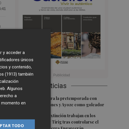
0
8:41
a
l
0
r y acceder a
tificadores únicos
os
cios y contenido,
os (1913)
también
calización
Últimas Noticias
 web. Algunos
derecho a
1
El Villarreal cierra la pretemporada con
ier momento en
buenas sensaciones y Ayoze como goleador
de
2
Los medios de extinción trabajan en los
frentes de Catí y Tírig tras controlarse el
PTAR TODO
incendio de la Sierra Engarcerán