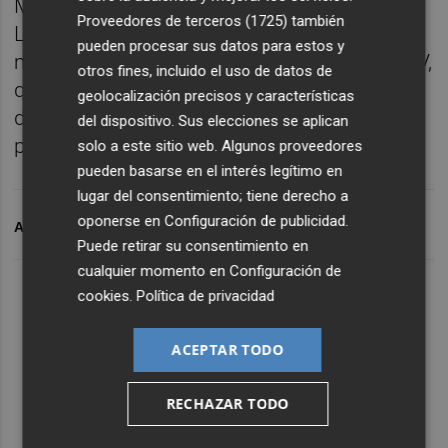
Martí Asesores; y
Amparo Piquer
, de Grupo
Proveedores de terceros (1725)
también
La Plana. Asimismo, la mesa estuvo
pueden procesar sus datos para estos y
moderada por Ana Vila, presidenta de AJECV,
otros fines, incluido el uso de datos de
quien guió el debate y facilitó el intercambio
geolocalización precisos y características
de ideas y buenas prácticas entre las
del dispositivo. Sus elecciones se aplican
participantes.
solo a este sitio web. Algunos proveedores
pueden basarse en el interés legítimo en
lugar del consentimiento; tiene derecho a
oponerse en
Configuración de publicidad
.
ARCHIVADO EN
LIDERAZGO
EMPRESA FAMILIAR
Puede retirar su consentimiento en
cualquier momento en
Configuración de
cookies
.
Política de privacidad
ACEPTAR TODO
RECHAZAR TODO