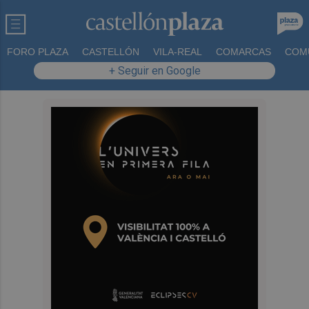
FORO PLAZA
CASTELLÓN
VILA-REAL
COMARCAS
COM
+ Seguir en Google