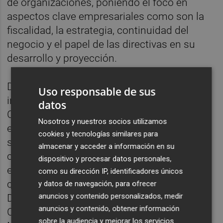
de organizaciones, poniendo el foco en
aspectos clave empresariales como son la
fiscalidad, la estrategia, continuidad del
negocio y el papel de las directivas en su
desarrollo y proyección.
De este modo, el evento ha contado con la
Uso responsable de sus
intervención de
Sonia Díaz
, socia de
datos
Cuatrecasas, quien aportó su visión experta
Nosotros y nuestros socios utilizamos
en materia jurídica y empresarial. Además,
cookies y tecnologías similares para
se ha celebrado una mesa de experiencias
almacenar y acceder a información en su
centrada en el papel de las directivas en la
dispositivo y procesar datos personales,
empresa familiar. La mesa ha estado
como su dirección IP, identificadores únicos
compuesta por
Ana Belén García
, socia de
y datos de navegación, para ofrecer
anuncios y contenido personalizados, medir
Dualium Management;
Eva Castelló
, CEO de
anuncios y contenido, obtener información
Cristacer;
Ana Martí
, socia de Izquierdo &
sobre la audiencia y mejorar los servicios.