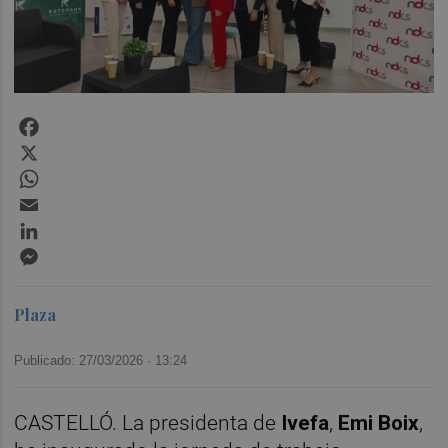
Facebook
X
WhatsApp
Email
LinkedIn
Messenger
Plaza
Publicado: 27/03/2026 ·
13:24
CASTELLÓ. La presidenta de
Ivefa
,
Emi Boix
,