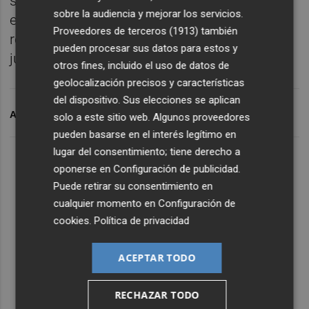
su compromiso con las medidas de ahorro,
sobre la audiencia y mejorar los servicios.
eficiencia energética y sostenibilidad, al
Proveedores de terceros (1913)
también
reducir la huella de carbono de las sedes
pueden procesar sus datos para estos y
judiciales.
otros fines, incluido el uso de datos de
geolocalización precisos y características
del dispositivo. Sus elecciones se aplican
ARCHIVADO EN
VILA-REAL
CONSELLERÍA DE JUSTICIA
solo a este sitio web. Algunos proveedores
pueden basarse en el interés legítimo en
lugar del consentimiento; tiene derecho a
oponerse en
Configuración de publicidad
.
Puede retirar su consentimiento en
cualquier momento en
Configuración de
cookies
.
Política de privacidad
ACEPTAR TODO
RECHAZAR TODO