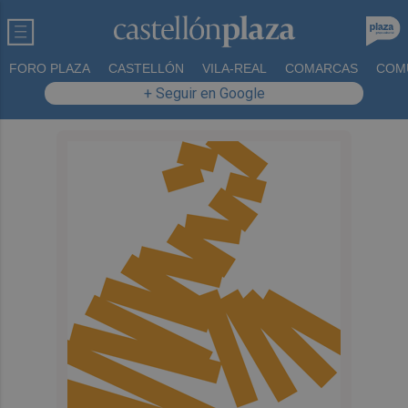
FORO PLAZA
CASTELLÓN
VILA-REAL
COMARCAS
COM
+ Seguir en Google