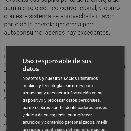
suministro eléctrico convencional, y, como
con este sistema se aprovecha la mayor
parte de la energía generada para
autoconsumo, apenas hay excedentes.
Esta actuación será cofinanciada por la
Unión Europea a través del Fondo
Uso responsable de sus
NextGenerationEU y el Plan de Recuperación,
datos
Transformación y Resiliencia, gestionado por
Nosotros y nuestros socios utilizamos
el Ivace, donde se obtiene una ayuda
cookies y tecnologías similares para
cercana al 83% del total de la inversión
almacenar y acceder a información en su
realizada.
dispositivo y procesar datos personales,
como su dirección IP, identificadores únicos
Con esta nueva instalación, la Conselleria de
y datos de navegación, para ofrecer
anuncios y contenido personalizados, medir
Justicia y Administración Pública reafirma
anuncios y contenido, obtener información