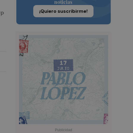
noticias
¡Quiero suscribirme!
FP