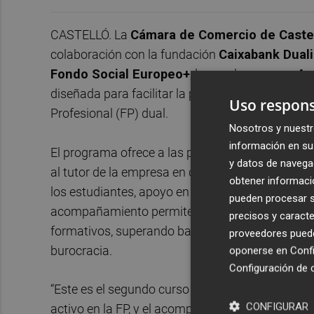
CASTELLÓ. La
Cámara de Comercio de Caste
colaboración con la fundación
Caixabank Dual
Fondo Social Europeo+
, lanza el programa
Ap
diseñada para facilitar la participación de pe
Uso respons
Profesional (FP) dual.
Nosotros y nuestr
información en su 
El programa ofrece a las pymes la figura del
tut
y datos de navega
al tutor de la empresa en diversas tareas: coord
obtener informació
los estudiantes, apoyo en la planificación del ap
pueden procesar su
acompañamiento permite a las pequeñas empre
precisos y caracte
formativos, superando barreras históricas como 
proveedores pueden
burocracia.
oponerse en
Confi
Configuración de 
“Este es el segundo curso escolar en el que la
CONFIGURAR
activo en la FP, y el acompañamiento a los tutor