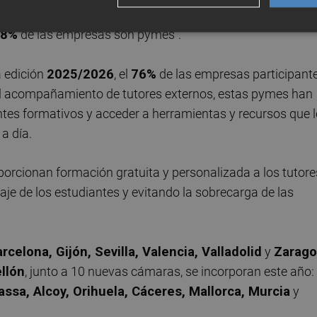
ón es clave para el éxito del modelo dual, especialmente en 
,8%
de las empresas son pymes”.
a edición
2025/2026
, el
76%
de las empresas participant
 al acompañamiento de tutores externos, estas pymes han
es formativos y acceder a herramientas y recursos que l
 a día.
oporcionan formación gratuita y personalizada a los tutore
je de los estudiantes y evitando la sobrecarga de las
arcelona, Gijón, Sevilla, Valencia, Valladolid
y
Zarago
llón
, junto a 10 nuevas cámaras, se incorporan este año:
assa, Alcoy, Orihuela, Cáceres, Mallorca, Murcia
y