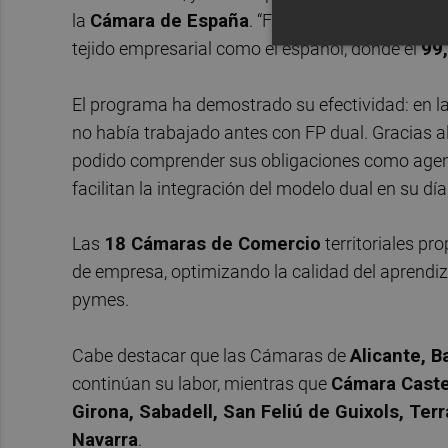
la
Cámara de España
. “Facilitar esta transici
tejido empresarial como el español, donde el
99
El programa ha demostrado su efectividad: en l
no había trabajado antes con FP dual. Gracias
podido comprender sus obligaciones como agent
facilitan la integración del modelo dual en su día
Las
18 Cámaras de Comercio
territoriales pr
de empresa, optimizando la calidad del aprendiza
pymes.
Cabe destacar que las Cámaras de
Alicante, B
continúan su labor, mientras que
Cámara Caste
Girona, Sabadell, San Feliú de Guixols, Terr
Navarra
.