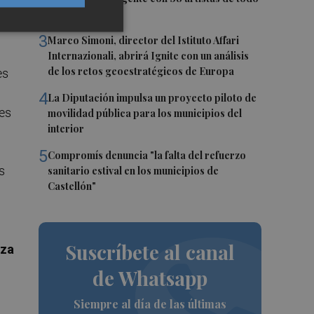
un
el mundo
3
Marco Simoni, director del Istituto Affari
Internazionali, abrirá Ignite con un análisis
de los retos geoestratégicos de Europa
es
4
La Diputación impulsa un proyecto piloto de
es
movilidad pública para los municipios del
interior
5
Compromís denuncia "la falta del refuerzo
s
sanitario estival en los municipios de
Castellón"
Suscríbete al canal
za
de Whatsapp
Siempre al día de las últimas