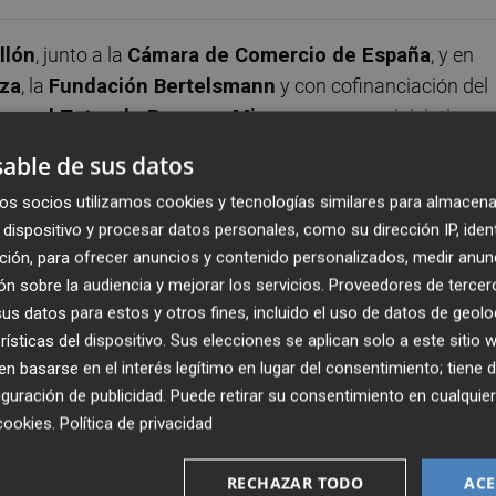
llón
, junto a la
Cámara de Comercio de España
, y en
iza
, la
Fundación Bertelsmann
y con cofinanciación del
oyo al Tutor de Pymes y Micropymes
, una iniciativa
queñas empresas en el nuevo modelo de Formación
able de sus datos
os socios utilizamos cookies y tecnologías similares para almacena
dispositivo y procesar datos personales, como su dirección IP, iden
or externo
, un profesional con experiencia que acompañ
ción, para ofrecer anuncios y contenido personalizados, medir anun
inación con el centro educativo, selección y seguimiento d
n sobre la audiencia y mejorar los servicios.
Proveedores de tercer
rendizaje y asistencia en gestiones administrativas. Este
s datos para estos y otros fines, incluido el uso de datos de geolo
sas asumir con confianza su papel como agentes
rísticas del dispositivo. Sus elecciones se aplican solo a este sitio
la falta de personal, el desconocimiento del proceso o la
 basarse en el interés legítimo en lugar del consentimiento; tiene 
guración de publicidad
. Puede retirar su consentimiento en cualqu
cookies
.
Política de privacidad
s pymes y micropymes deben asumir un papel formativo
RECHAZAR TODO
ACE
es es fundamental”, explica
José Luis Bonet
, presidente