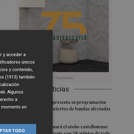
r y acceder a
tificadores únicos
a
cios y contenido,
e
os (1913)
también
calización
Últimas Noticias
 web. Algunos
derecho a
1
La Fira Trovam presenta su programación
ier momento en
artística con conciertos de bandas afectadas
por la dana
2
Pro Weekend llenará el otoño castellonense
PTAR TODO
 de
de música emergente con 38 artistas de todo