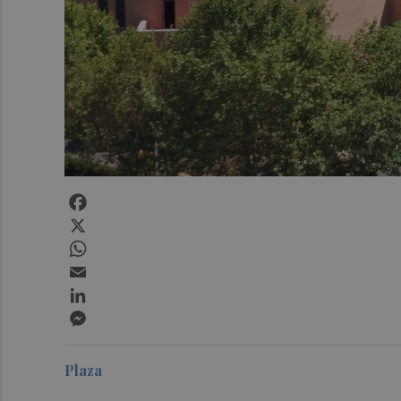
Facebook
X
WhatsApp
Email
LinkedIn
Messenger
Plaza