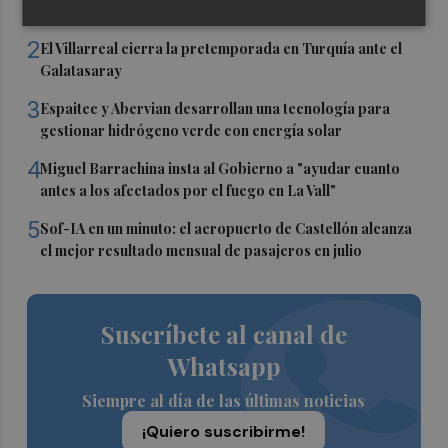
de tiroides
2
El Villarreal cierra la pretemporada en Turquía ante el
Galatasaray
3
Espaitec y Abervian desarrollan una tecnología para
gestionar hidrógeno verde con energía solar
4
Miguel Barrachina insta al Gobierno a "ayudar cuanto
antes a los afectados por el fuego en La Vall"
5
Sof-IA en un minuto: el aeropuerto de Castellón alcanza
el mejor resultado mensual de pasajeros en julio
Suscríbete al canal de
Whatsapp
Siempre al día de las últimas noticias
¡Quiero suscribirme!