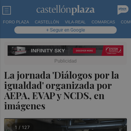
FORO PLAZA
CASTELLÓN
VILA-REAL
COMARCAS
COM
+ Seguir en Google
La jornada 'Diálogos por la
igualdad' organizada por
AEPA, EVAP y NCDS, en
imágenes
1 / 127