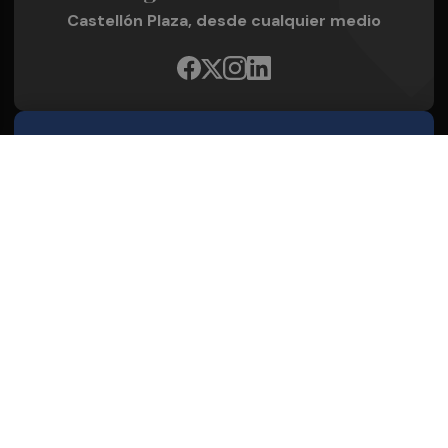
Castellón Plaza, desde cualquier medio
Quienes Somos
Conoce al grupo editorial
Conócenos
Publicidad
Contacto