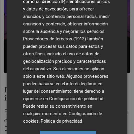
como su dirección IP, identificadores únicos
y datos de navegación, para ofrecer
anuncios y contenido personalizados, medir
anuncios y contenido, obtener información
sobre la audiencia y mejorar los servicios.
Proveedores de terceros (1913)
también
pueden procesar sus datos para estos y
otros fines, incluido el uso de datos de
geolocalización precisos y características
del dispositivo. Sus elecciones se aplican
solo a este sitio web. Algunos proveedores
pueden basarse en el interés legítimo en
Demostraciones tecnológicas e
lugar del consentimiento; tiene derecho a
inteligencia artificial
oponerse en
Configuración de publicidad
.
Puede retirar su consentimiento en
El programa de esta primera jornada arranca
cualquier momento en
Configuración de
con un gran atractivo tecnológico: la Zona
cookies
.
Política de privacidad
Demo 'Robots en acción', un espacio de