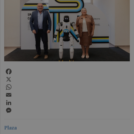
Facebook
X
WhatsApp
Email
LinkedIn
Messenger
Plaza