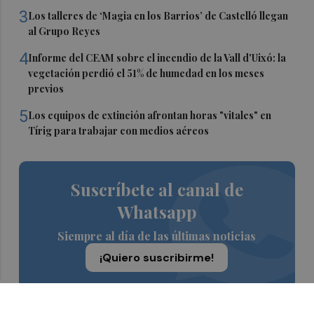
3
Los talleres de ‘Magia en los Barrios’ de Castelló llegan
al Grupo Reyes
4
Informe del CEAM sobre el incendio de la Vall d'Uixó: la
vegetación perdió el 51% de humedad en los meses
previos
5
Los equipos de extinción afrontan horas "vitales" en
Tírig para trabajar con medios aéreos
Suscríbete al canal de
Whatsapp
Siempre al día de las últimas noticias
¡Quiero suscribirme!