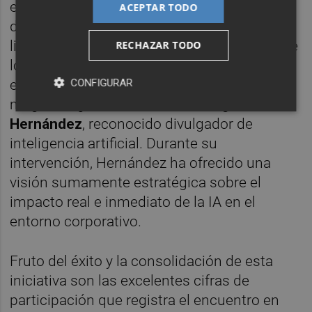
exposición con demostraciones en directo
ACEPTAR TODO
de un robot humanoide y un robot de
limpieza diseñado para captar la atención de
RECHAZAR TODO
los asistentes. Tras la apertura institucional,
el Salón de Actos ha acogido la conferencia
CONFIGURAR
magistral ‘¿Ola o tsunami?’, a cargo de
Jon
Hernández
, reconocido divulgador de
inteligencia artificial. Durante su
intervención, Hernández ha ofrecido una
visión sumamente estratégica sobre el
impacto real e inmediato de la IA en el
entorno corporativo.
Fruto del éxito y la consolidación de esta
iniciativa son las excelentes cifras de
participación que registra el encuentro en