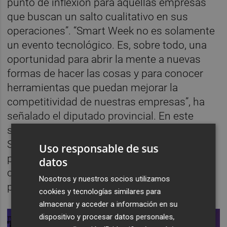
punto de inflexión para aquellas empresas
que buscan un salto cualitativo en sus
operaciones”. “Smart Week no es solamente
un evento tecnológico. Es, sobre todo, una
oportunidad para abrir la mente a nuevas
formas de hacer las cosas y para conocer
herramientas que puedan mejorar la
competitividad de nuestras empresas”, ha
señalado el diputado provincial. En este
sentido,
Vicente Pallarés
ha incidido en que
Smart Week es también “una oportunidad
Uso responsable de sus
para que la provincia siga posicionándose
datos
como una provincia dinámica, innovadora y
Nosotros y nuestros socios utilizamos
preparada para los desafíos que vienen”.
cookies y tecnologías similares para
almacenar y acceder a información en su
dispositivo y procesar datos personales,