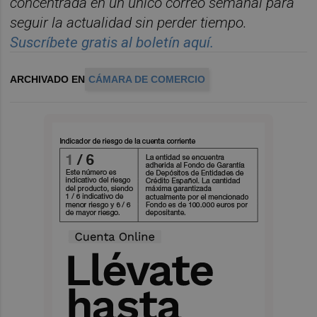
concentrada en un
ú
nico correo semanal para
seguir la actualidad sin perder tiempo.
Suscr
í
bete
gratis al bolet
í
n aqu
í.
ARCHIVADO EN
CÁMARA DE COMERCIO