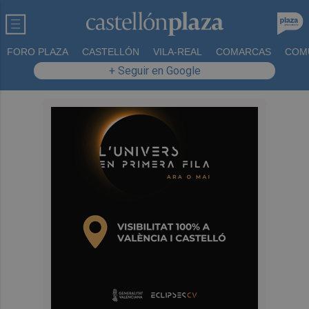
FORO PLAZA
CASTELLÓN
VILA-REAL
COMARCAS
COM
+ Seguir en Google