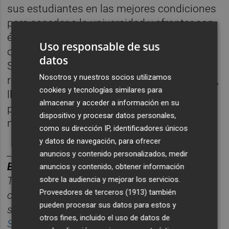
sus estudiantes en las mejores condiciones
para acceder a la universidad y afrontar con
éxito los retos futuros. Estos logros
Uso responsable de sus
consolidan a Agora Lledó International
datos
School como un referente educativo en la
Nosotros y nuestros socios utilizamos
región y un motivo de orgullo para Castellón,
cookies y tecnologías similares para
llevando el nombre de la ciudad a los
almacenar y acceder a información en su
primeros puestos autonómicos y
dispositivo y procesar datos personales,
nacionales.
como su dirección IP, identificadores únicos
y datos de navegación, para ofrecer
________
anuncios y contenido personalizados, medir
BOLET
ÍN DE EMPRESAS E INNOVACIÓN.
anuncios y contenido, obtener información
Toda la información empresarial de Castellón,
sobre la audiencia y mejorar los servicios.
Proveedores de terceros (1913)
también
concentrada en un
ú
nico correo semanal para
pueden procesar sus datos para estos y
seguir la actualidad sin perder tiempo.
otros fines, incluido el uso de datos de
Suscr
í
bete gratis al bolet
í
n aqu
í.