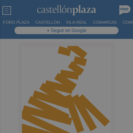
FORO PLAZA
CASTELLÓN
VILA-REAL
COMARCAS
COM
+ Seguir en Google