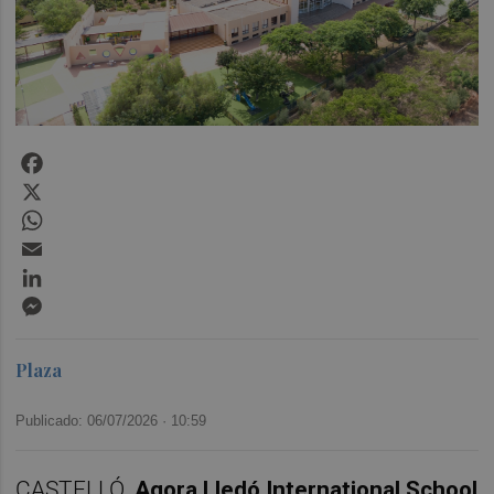
Facebook
X
WhatsApp
Email
LinkedIn
Messenger
Plaza
Publicado: 06/07/2026 ·
10:59
CASTELLÓ.
Agora Lledó International School