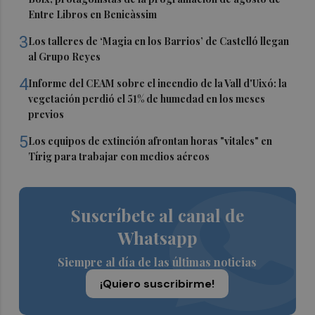
Entre Libros en Benicàssim
3
Los talleres de ‘Magia en los Barrios’ de Castelló llegan
al Grupo Reyes
4
Informe del CEAM sobre el incendio de la Vall d'Uixó: la
vegetación perdió el 51% de humedad en los meses
previos
5
Los equipos de extinción afrontan horas "vitales" en
Tírig para trabajar con medios aéreos
Suscríbete al canal de
Whatsapp
Siempre al día de las últimas noticias
¡Quiero suscribirme!