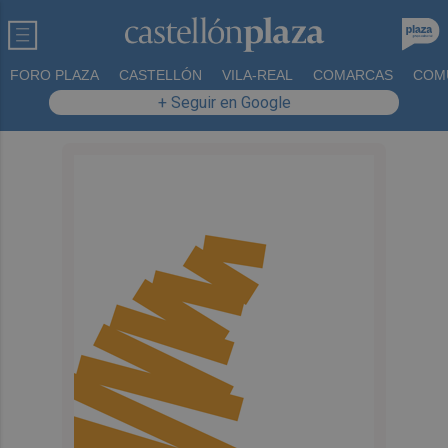
FORO PLAZA
CASTELLÓN
VILA-REAL
COMARCAS
COM
+ Seguir en Google