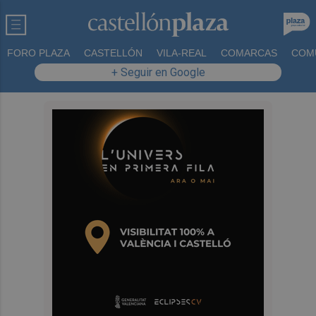
FORO PLAZA
CASTELLÓN
VILA-REAL
COMARCAS
COM
+ Seguir en Google