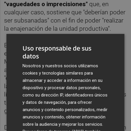
"vaguedades o imprecisiones"
que, en
cualquier caso, sostiene que "deberían poder
ser subsanadas" con el fin de poder "realizar
la enajenación de la unidad productiva".
En este sentido, UGT incide en que, con la
Uso responsable de sus
enajenación de la unidad productiva de
datos
Marie Claire a la mercantil For Men SA, quien
Nosotros y nuestros socios utilizamos
asumiría "la totalidad de la plantilla", se está
cookies y tecnologías similares para
"evitando un nuevo gasto al Fogasa", ya que
almacenar y acceder a información en su
la no autorización de la venta "originaría la
dispositivo y procesar datos personales,
liquidación de la sociedad y el despido de los
como su dirección IP, identificadores únicos
trabajadores actuales", lo que supondría "un
y datos de navegación, para ofrecer
anuncios y contenido personalizados, medir
gasto añadido a dicho organismo".
anuncios y contenido, obtener información
sobre la audiencia y mejorar los servicios.
De hecho, subraya que "no existen activos en