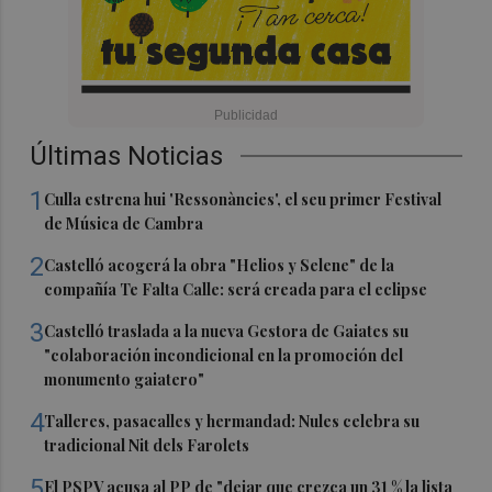
Últimas Noticias
1
Culla estrena hui 'Ressonàncies', el seu primer Festival
de Música de Cambra
2
Castelló acogerá la obra "Helios y Selene" de la
compañía Te Falta Calle: será creada para el eclipse
3
Castelló traslada a la nueva Gestora de Gaiates su
"colaboración incondicional en la promoción del
monumento gaiatero"
4
Talleres, pasacalles y hermandad: Nules celebra su
tradicional Nit dels Farolets
5
El PSPV acusa al PP de "dejar que crezca un 31 % la lista