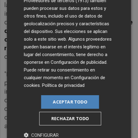
Proveedores de terceros (1913)
también
la sociedad para hacer frente a las posibles
pueden procesar sus datos para estos y
indemnizaciones generadas a pagar a los
otros fines, incluido el uso de datos de
distintos trabajadores". Por este motivo,
pide
geolocalización precisos y características
que la oposición del Fogasa a la venta de la
del dispositivo. Sus elecciones se aplican
compañía se vea "desde un prisma de
solo a este sitio web. Algunos proveedores
pueden basarse en el interés legítimo en
razonabilidad"
que, de cualquier modo,
lugar del consentimiento; tiene derecho a
considera que "no ha existido".
oponerse en
Configuración de publicidad
.
Puede retirar su consentimiento en
"El Fogasa, con la no venta de la unidad
cualquier momento en
Configuración de
productiva, deberá pagar las
cookies
.
Política de privacidad
indemnizaciones de los trabajadores aún no
despedidos, con lo que aumentarán sus
ACEPTAR TODO
créditos, incluso en cantidad superior a la
deuda ya existente y de imposible cobro",
RECHAZAR TODO
advierte.
CONFIGURAR