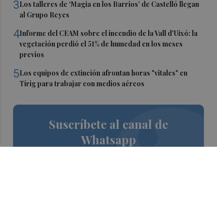
3
Los talleres de ‘Magia en los Barrios’ de Castelló llegan
al Grupo Reyes
4
Informe del CEAM sobre el incendio de la Vall d'Uixó: la
vegetación perdió el 51% de humedad en los meses
previos
5
Los equipos de extinción afrontan horas "vitales" en
Tírig para trabajar con medios aéreos
Suscríbete al canal de
Whatsapp
Siempre al día de las últimas noticias
¡Quiero suscribirme!