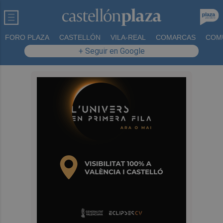
FORO PLAZA
CASTELLÓN
VILA-REAL
COMARCAS
COM
+ Seguir en Google