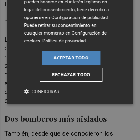
pueden basarse en el interés legítimo en
tuvieran que movilizarse, tienen todo el
lugar del consentimiento; tiene derecho a
material preparado en el lugar donde se
oponerse en
Configuración de publicidad
.
realice la intervención.
Puede retirar su consentimiento en
cualquier momento en
Configuración de
Del mismo modo, para mantener las medidas
cookies
.
Política de privacidad
de prevención, los componentes de un turno
nunca entran en contacto con los del
ACEPTAR TODO
siguiente, es decir, hasta que el primer grupo
no abandona las instalaciones, no entra el
RECHAZAR TODO
siguiente. Con este sistema, se evita el
contacto entre ambos turnos para minimizar
CONFIGURAR
el riesgo de un posible contagio.
Dos bomberos más aislados
También, desde que se conocieron los