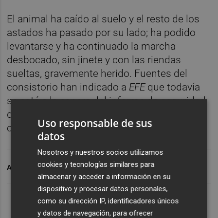
El animal ha caído al suelo y el resto de los
astados ha pasado por su lado; ha podido
levantarse y ha continuado la marcha
desbocado, sin jinete y con las riendas
sueltas, gravemente herido. Fuentes del
consistorio han indicado a
EFE
que todavía
se está a la espera del informe de seguridad
que podría confirmar el fallecimiento del
Uso responsable de sus
caballo.
datos
Nosotros y nuestros socios utilizamos
cookies y tecnologías similares para
ARCHIVADO EN
TOROS
SEGORBE
almacenar y acceder a información en su
dispositivo y procesar datos personales,
como su dirección IP, identificadores únicos
y datos de navegación, para ofrecer