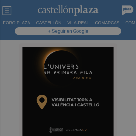
FORO PLAZA
CASTELLÓN
VILA-REAL
COMARCAS
COM
+ Seguir en Google