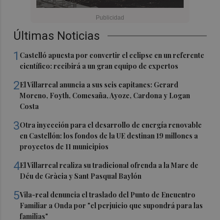
Últimas Noticias
1
Castelló apuesta por convertir el eclipse en un referente
científico: recibirá a un gran equipo de expertos
2
El Villarreal anuncia a sus seis capitanes: Gerard
Moreno, Foyth, Comesaña, Ayoze, Cardona y Logan
Costa
3
Otra inyección para el desarrollo de energía renovable
en Castellón: los fondos de la UE destinan 19 millones a
proyectos de 11 municipios
4
El Villarreal realiza su tradicional ofrenda a la Mare de
Déu de Gràcia y Sant Pasqual Baylón
5
Vila-real denuncia el traslado del Punto de Encuentro
Familiar a Onda por "el perjuicio que supondrá para las
familias"