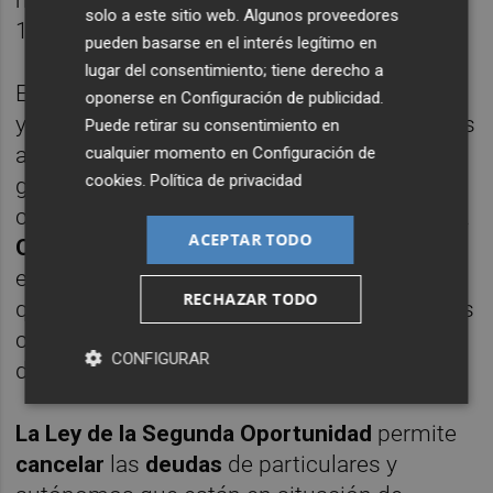
solo a este sitio web. Algunos proveedores
160 millones de euros de
deuda.
pueden basarse en el interés legítimo en
lugar del consentimiento; tiene derecho a
Es importante resaltar que este mecanismo
oponerse en
Configuración de publicidad
.
ya es una realidad en todas las comunidades
Puede retirar su consentimiento en
autónomas de España. “Hemos realizado
cualquier momento en
Configuración de
cookies
.
Política de privacidad
grandes inversiones tanto en tecnología
como en dar a conocer
la Ley de la Segunda
ACEPTAR TODO
Oportunidad
, todo ello tratando de tener un
enfoque humano orientado al cliente puesto
RECHAZAR TODO
que es fundamental considerar que estamos
con personas que han vivido historias muy
CONFIGURAR
dolorosas”, explican desde el despacho.
La Ley de la Segunda Oportunidad
permite
cancelar
las
deudas
de particulares y