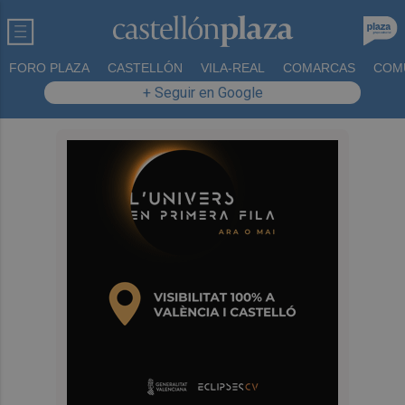
FORO PLAZA
CASTELLÓN
VILA-REAL
COMARCAS
COM
+ Seguir en Google