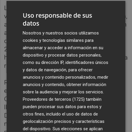
La
Ley de la Segunda Oportunidad
es cada
Uso responsable de sus
vez más conocida en España. Por esta razón,
datos
aumenta el número de personas que acuden
a este mecanismo para empezar de nuevo
Nosotros y nuestros socios utilizamos
desde cero. En concreto, han sido más de
cookies y tecnologías similares para
almacenar y acceder a información en su
20.000 los particulares y autónomos que
dispositivo y procesar datos personales,
han iniciado el proceso con el despacho para
como su dirección IP, identificadores únicos
reactivarse en la economía.
y datos de navegación, para ofrecer
anuncios y contenido personalizados, medir
Repara tu Deuda Abogados es el despacho
anuncios y contenido, obtener información
especializado en la Ley de la Segunda
sobre la audiencia y mejorar los servicios.
Oportunidad
en España que más casos ha
Proveedores de terceros (1725)
también
llevado y el que más deuda ha cancelado.
pueden procesar sus datos para estos y
otros fines, incluido el uso de datos de
Desde sus inicios en septiembre de 2015,
geolocalización precisos y características
mismo año de aprobación de este
del dispositivo. Sus elecciones se aplican
mecanismo, ha logrado rebasar la cifra de