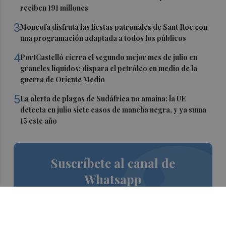
reciben 191 millones
3
Moncofa disfruta las fiestas patronales de Sant Roc con
una programación adaptada a todos los públicos
4
PortCastelló cierra el segundo mejor mes de julio en
graneles líquidos: dispara el petróleo en medio de la
guerra de Oriente Medio
5
La alerta de plagas de Sudáfrica no amaina: la UE
detecta en julio siete casos de mancha negra, y ya suma
15 este año
Suscríbete al canal de
Whatsapp
Siempre al día de las últimas noticias
¡Quiero suscribirme!