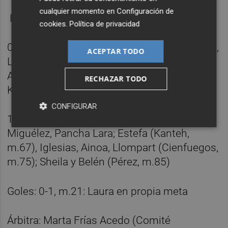
cualquier momento en
Configuración de
Ficha técnica:
cookies
.
Política de privacidad
0 – Alhama: Laura; Laura Martínez; Fresneda,
ACEPTAR TODO
Lena, Judith, Nerea Vicente (Charity, m.77);
Arques (Flores, m.77), Carid (Pinel, m.60),
RECHAZAR TODO
Kuki (Helena, m.54); Martí y Jade Boho
CONFIGURAR
1 – Villarreal: Carbonell; Giménez, Mata,
Miguélez, Pancha Lara; Estefa (Kanteh,
m.67), Iglesias, Ainoa, Llompart (Cienfuegos,
m.75); Sheila y Belén (Pérez, m.85)
Goles: 0-1, m.21: Laura en propia meta
Árbitra: Marta Frías Acedo (Comité