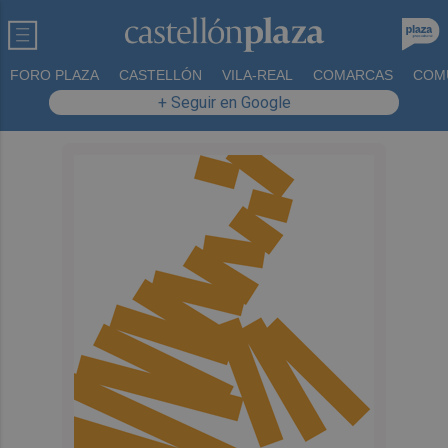
FORO PLAZA
CASTELLÓN
VILA-REAL
COMARCAS
COM
+ Seguir en Google