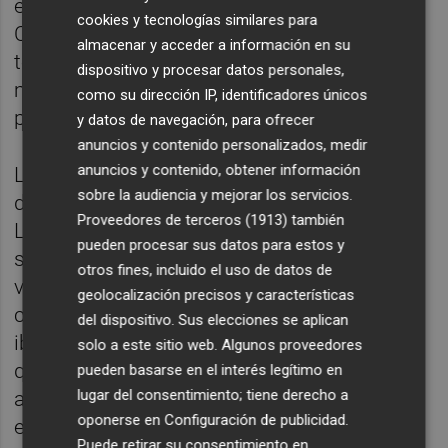
el envío fue directo a las manos de
cookies y tecnologías similares para
Carbonell, titular por primera vez en la
almacenar y acceder a información en su
temporada, y, tras unos minutos de control
dispositivo y procesar datos personales,
murciano, el Villarreal volvió a adueñarse del
como su dirección IP, identificadores únicos
partido.
y datos de navegación, para ofrecer
anuncios y contenido personalizados, medir
anuncios y contenido, obtener información
Laura, tras el fallo en el gol amarillo,
sobre la audiencia y mejorar los servicios.
demostró seguridad y evitó dos goles de
Proveedores de terceros (1913)
también
Llompart y otro de Estefa para mantener a
pueden procesar sus datos para estos y
su equipo a un gol de distancia de las
otros fines, incluido el uso de datos de
visitantes. En el 83, Lucía Martínez despejó
geolocalización precisos y características
con la espalda un chut de Cienfuegos que
del dispositivo. Sus elecciones se aplican
iba directo a portería y el Alhama, que se
solo a este sitio web. Algunos proveedores
quedó con una jugadora menos por doble
pueden basarse en el interés legítimo en
lugar del consentimiento; tiene derecho a
amarilla a Lena en el 89, se quedó cerca de
oponerse en
Configuración de publicidad
.
empatar en el tiempo añadido.
Puede retirar su consentimiento en