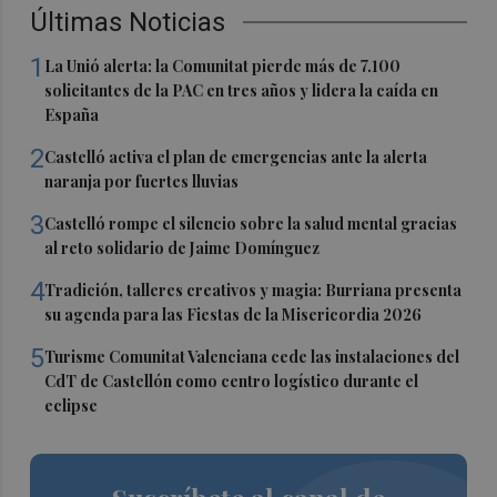
Últimas Noticias
1
La Unió alerta: la Comunitat pierde más de 7.100
solicitantes de la PAC en tres años y lidera la caída en
España
2
Castelló activa el plan de emergencias ante la alerta
naranja por fuertes lluvias
3
Castelló rompe el silencio sobre la salud mental gracias
al reto solidario de Jaime Domínguez
4
Tradición, talleres creativos y magia: Burriana presenta
su agenda para las Fiestas de la Misericordia 2026
5
Turisme Comunitat Valenciana cede las instalaciones del
CdT de Castellón como centro logístico durante el
eclipse