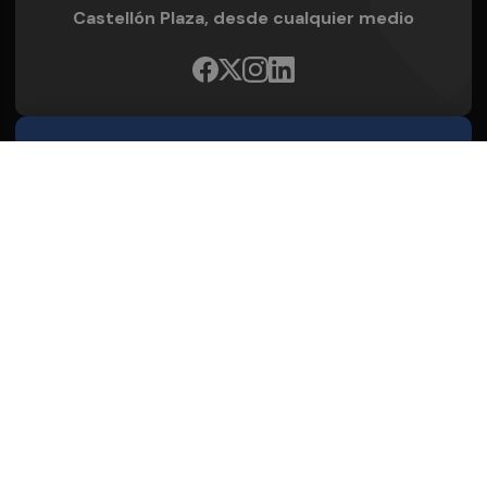
Castellón Plaza, desde cualquier medio
Quienes Somos
Conoce al grupo editorial
Conócenos
Publicidad
Contacto