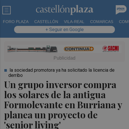
FORO PLAZA
CASTELLÓN
VILA-REAL
COMARCAS
COM
+ Seguir en Google
la sociedad promotora ya ha solicitado la licencia de
derribo
Un grupo inversor compra
los solares de la antigua
Formolevante en Burriana y
planea un proyecto de
'senior living'