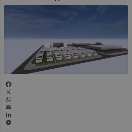
Facebook
X
WhatsApp
Email
LinkedIn
Messenger