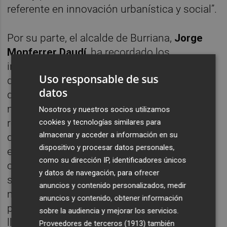
referente en innovación urbanística y social”.
Por su parte, el alcalde de Burriana,
Jorge
Monferrer Daudí
, ha recordado los
importantes avances logrados en lo que va
Uso responsable de sus
de legislatura, como la futura construcción
datos
del ambulatorio del Puerto, la apertura de
nuevas infraestructuras portuarias y la
Nosotros y nuestros socios utilizamos
renovación de la depuradora. Además,
cookies y tecnologías similares para
almacenar y acceder a información en su
destacó otros proyectos estratégicos que
dispositivo y procesar datos personales,
están en desarrollo, como el futuro
como su dirección IP, identificadores únicos
crecimiento del Arenal y Sant Gregori,
y datos de navegación, para ofrecer
señalando que “Burriana está en el punto de
anuncios y contenido personalizados, medir
mira de los grandes inversores gracias a su
anuncios y contenido, obtener información
potencial y a la planificación que estamos
sobre la audiencia y mejorar los servicios.
llevando a cabo”.
Proveedores de terceros (1913)
también